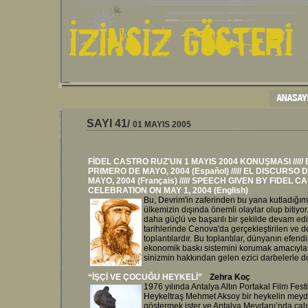
SAYI
41
/
01 MAYIS 2005
FİDEL CASTRO RUZ'UN 1 MAYIS 2004 KONUŞMASI
/////
PRIMERO DE MAYO, 2004 (Español)
/////
EL DISCURSO D
MAYO, 2004 (Français)
/////
SPEECH GIVEN BY FIDEL C
CELEBRATION ON MAY 1, 2004 (English)
Bu, Devrim'in zaferinden bu yana kutladığı
ülkemizin dışında önemli olaylar olup bitiy
daha güçlü ve başarılı bir şekilde devam ed
tarihlerinde Cenova'da gerçekleştirilen ve 
toplantılardır. Bu toplantılar, dünyanın efen
ekonomik baskı sistemini korumak amacıyla k
sinizmin hakkından gelen ezici darbelerle d
“İŞÇİ VE ÇOCUĞU HEYKELİ”
Zehra Koç
1976 yılında Antalya Altın Portakal Film Festi
Heykeltraş Mehmet Aksoy bir heykelin meydan
göstermek ister ve Antalya Meydanı’nda çal