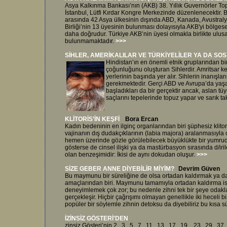
Asya Kalkınma Bankası’nın (AKB) 38. Yıllık Guvernörler Top
İstanbul, Lütfi Kırdar Kongre Merkezinde düzenlenecektir. 
arasında 42 Asya ülkesinin dışında ABD, Kanada, Avustraly
Birliği’nin 13 üyesinin bulunması dolayısıyla AKB'yi bölges
daha doğrudur. Türkiye AKB’nin üyesi olmakla birlikte ulus
bulunmamaktadır.
>>>
SİHLER, AMERİKALILAR VE TÜRKİYELİLER YA DA SO
Hindistan’ın en önemli etnik gruplarından bi
çoğunluğunu oluşturan Sihlerdir. Amritsar ke
yerlerinin başında yer alır. Sihlerin inanışla
gerekmektedir. Gerçi ABD ve Avrupa’da yaş
başladıkları da bir gerçektir ancak, aslan t
saçlarını tepelerinde topuz yapar ve sarık ta
KLİTORİS’İN KEŞFİ
Bora Ercan
Kadın bedeninin en ilginç organlarından biri şüphesiz klitor
vajinanın dış dudakçıklarının (labia majora) aralanmasıyla o
hemen üzerinde gözle görülebilecek büyüklükte bir yumrudu
gösterse de cinsel ilişki ya da mastürbasyon sırasında d/irileş
olan benzeşimidir: İkisi de aynı dokudan oluşur.
>>>
SİZE GEBER ANNE DİYEBİLİR MİYİM?
Devrim Güven
Bu maymunu bir süreliğine de olsa ortadan kaldırmak ya d
amaçlarından biri. Maymunu tamamıyla ortadan kaldırma 
deneyimlemek çok zor; bu nedenle zihni tek bir şeye oda
gerçekleşir. Hiçbir çağrışımı olmayan genellikle iki heceli 
popüler bir söylemle zihnin detoksu da diyebiliriz bu kısa s
İZİNSİZ GÖSTERİ'DEN
zinsiz Gösteri’nin 2., 3., 5., 7., 11., 13., 17., 19. , 23., 29.