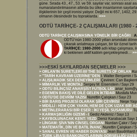
güne. Sırada 43., 47., 53. ve 59. sayılar var, sonrası asal 
numaralandırılmasının altında bu ülke insanlarının sayılarl
ilişkilerinin bir çeşit ironisi yatıyor. Değil mi ki 657, 1402,
olmanın ötesindedir bu topraklarda.
>>>
ODTÜ TARİHÇE- 2 ÇALIŞMALARI
(1980 -
ODTÜ TARİHÇE ÇALIŞMASINA YÖNELİK BİR ÇAĞRI
A
ODTÜ’nün 1980-2000 yılları arsındaki dönem
çıkarak anlatmaya çalışan, bir tür öznel tar
TARİHÇE: 1980-2000
adlı kitap çalışması,
ki beklenen aktif katılım gerçekleşmedi....
>>
_____________________________________________
>>>ESKİ SAYILARDAN SEÇMELER >>>
>
ORLAN’IN SURETLERİ
/////
THE SURETS OF ORLAN
Ku
>
"TARİH KAVRAMI ÜZERİNE"DEN
I. Walter Benjamin /
S
> ALIŞILMADIK SEX DENEYİMLERİ
Çeviren: Can Başkent 
> MİMARLIK VE MONTAJ
Sergey M. Eisenstein / Sayı 29
> ODTÜ BİLİNÇSİZ ANARŞİST FUTBOL LİGİ
anar_kom@y
>
EGEMEN BAKIŞ VE DİLE GELEN İKTİDAR
Mustafa Mura
> ODTÜ'DE DEVRİM YAZISI
Nurettin Çalışkan / Sayı 23
> BİR BARIŞ PROJESİ OLARAK ŞİİR ÇEVİRİSİ
Neşe Yaşın
> MİDİLLİ : HEM ÇOK YAKIN, HEM DE ÇOK UZAK BİR A
> METİNLERARASI BİR ESER : İKİ YEŞİL SUSAMURU
Tü
> KARMAŞIKLIĞIN GİZEMİ - I
Gediz Akdeniz / Sayı 13
> KAYBOLUNACAK KENT: YEZD
Deniz Karabacak Sayı 
> LİNGAM: ŞİVA'NIN CİNSEL ORGANI
Nurdan Çakır / Say
> MATEMATİK, DİN VE BATIL İNANÇ
Nurettin Çalışkan / S
> SANAL EVREN VE HABER DÜNYASI
Jean Baudrillard /
> TÜRK LİRASI BANKONOTLARININ GÖRSELLİĞİ ÜZER