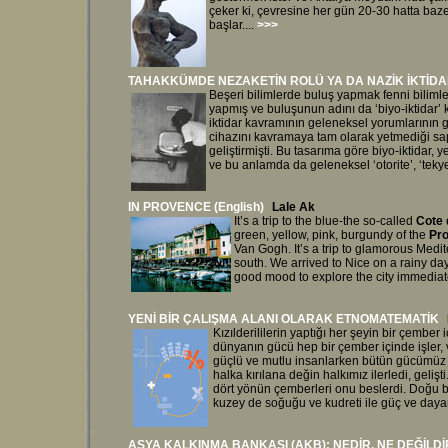
çeker ki, çevresine her gün 20-30 hatta baz
başlar.
...
>>>
TAHAKKÜMDE NEZAKETİN ROLÜ YA DA NAZİK İKTİD
Beşeri bilimlerde buluş yapmak fenni biliml
yapmış ve buluşunun adını da ‘biyo-iktidar’ 
iktidar kavramının geleneksel yorumlarının 
cihazını kavramaya tam olarak yetmediği sap
geliştirmişti. Bu tasarıma göre biyo-iktidar,
ve bu anlamda da geleneksel ‘otorite’, ‘tek
IN PROVENCE (English)
Lale Ak
It’s a trip to the blue-the so-called
Cote 
green, yellow, pink, burgundy of the
Pr
Van Gogh. It’s a trip to glamorous Medite
south. We arrived to Nice on a rainy da
good mood to explore the city immediat
YENİ BİR ÇALIŞMA ALANI OLARAK ETNOMATEMATİK
Kızılderililerin yaptığı her şeyin bir çember
dünyanın gücü hep bir çember içinde işler, 
güçlü ve mutlu insanlarken bütün gücümüz b
halka kırılana değin halkımız ilerledi, geli
dört yönün çemberleri onu beslerdi. Doğu bar
kuzey de soğuğu ve kudreti ile güç ve dayanık
ASYA KALKINMA BANKASI (AKB): NEDİR, NE DEĞİLDİ