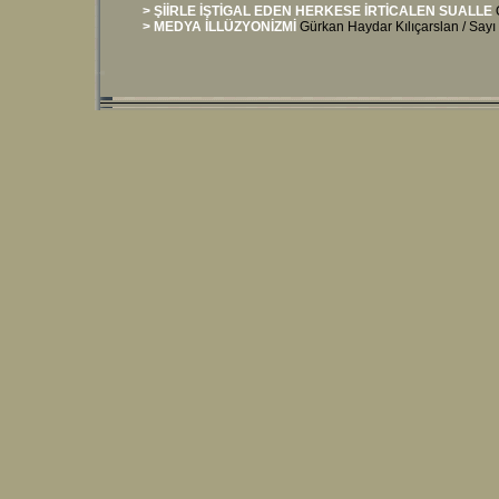
> ŞİİRLE İŞTİGAL EDEN HERKESE İRTİCALEN SUALLE
> MEDYA İLLÜZYONİZMİ
Gürkan Haydar Kılıçarslan / Sayı