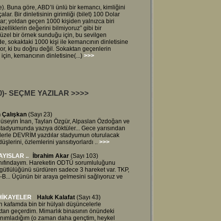
e). Buna göre, ABD’li ünlü bir kemancı, kimliğini
lar. Bir dinletisinin girimliği (bilet) 100 Dolar
lar; yoldan geçen 1000 kişiden yalnızca biri
liklerin değerini bilmiyoruz” gibi bir
 güzel bir örnek sunduğu için, bu sevilgen
e, sokaktaki 1000 kişi ile kemancının dinletisine
yor, ki bu doğru değil. Sokaktan geçenlerin
için, kemancının dinletisine(...)
>>>
000)- SEÇME YAZILAR
>>>>
n Çalışkan
(Sayı 23)
, Hüseyin İnan, Taylan Özgür, Alpaslan Özdoğan ve
tadyumunda yazıya döktüler... Gece yarısından
lerle DEVRİM yazdılar stadyumun oturulacak
şlerini, özlemlerini yansıtıyorlardı ..
>>>
YISLAR ..
İbrahim Akar
(Sayı 103)
nıfındayım. Hareketin ODTÜ sorumluluğunu
rgütlülüğünü sürdüren sadece 3 hareket var. TKP,
B... Üçünün bir araya gelmesini sağlıyoruz ve
HİKAYELER
Haluk Kalafat
(Sayı 43)
n kafamda bin bir hülyalı düşüncelerle
oktan geçerdim. Mimarlık binasının önündeki
tanımladığım (o zaman daha gençtim, heykel