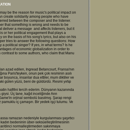
ZATION
may be the reason for music's political impact on
can create solidarity among people who have
ferred between the composer and the listener.
ner that something is wrong and needs to be
t deliver a message and affects listeners, but it
his or her political engagement that plays a
 on the basis of his song's lyrics, but also on his
aper tries to answer the following questions: How
 a political singer? If yes, in what terms? Is he
ntages of economic globalization in order to
n contrast to some authors, who claim that Manu
ndan azad edilen, Ingread Betancourt, Fransa'nın
ığına Paris'teyken, onun pek çok resminin asılı
ar boyunca, insanlar dua ettiler, mum diktiler ve
ki gülen yüzü, beni de güldürdü. Resmi yırtıp
atin hafifini tercih ederim. Dünyanın kazanında
 giysi. Üç tane, kağıt inceliğinde Ann
Game'in orjinal sembolü basılmış. Şarap rengi
az pamuklu iç çamaşırı. Bir yedek işçi tulumu. Ve
lhassa ramazan nedeniyle kurgulanması şaşırtıcı
e kadın bedeninin über-seksüelleştirilmesinin
ndar/dinci normalleştirmeden sakınmaya