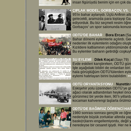
insan figürüydü benim için en çok da 
ÇIPLAK MODEL, GORBAÇOV, VS.
95'in bahar aylarıydı. Üçlü Anfinin al
gelecekti, aramızda para toplayıp Gaz
ediyorduk. Bu biz seçmeli resim öğre
Gorbaçov’ un spor salonunda konusm
ODTÜ’DE BAHAR
Bora Ercan
(Sa
Bahar dönemi eylemlerle açılırdı. Ger
nedenler ilk eylemlerin odağını oluş
Kızıldere katliamının yıldönümünde d
Bu eylemler baharın getirdiği coşkuyla
SU EYLEMİ
Dilek Koçal
(Sayı 79)
Evde eskileri karıştırırken, ODTÜ günl
İşte aşağıdaki bildiri de onlardan bi
hala görüştüğüm ODTÜ'lülerden eyle
eylemi hatırlayan birini bulabildim.
>
ODTÜ ORYANTASYON
U
Nurettin
Eskişehir yolu üzerinden ODTÜ’ye giri
ağacı olarak adlandırılan heykel önc
görünmez bir yerde iken, 90’lı yıllard
kocaman kahverengi taşlarla örülmüş 
ODTÜ'DE BAĞIMSIZ ÖĞRENCİ HA
1980 sonrası sonrası gençlik ve öğre
nedeniyle büyük zorluklar altında yap
baskı(n)larını engellemiyordu, değil 
neredeyse bir cesaret işiydi. Her ne k