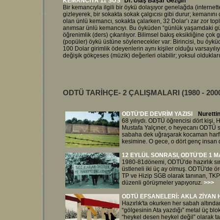
KEMANCIYA 11 SUS
Dr. Ulaş Başar Gezgin
Bir kemancıyla ilgili bir öykü dolaşıyor genelağda (internett
gizleyerek, bir sokakta sokak çalgıcısı gibi durur; kemanını ça
olan ünlü kemancı, sokakta çalarken, 32 Dolar’ı zar zor top
anımsar ünlü kemancıyı. Bu öyküden “günlük yaşamdaki güzel
öğrenimlik (ders) çıkarılıyor. Bilimsel bakış eksikliğine çok
(popüler) öykü üstüne söylenecekler var: Birincisi, bu öyküd
100 Dolar girimlik ödeyenlerin aynı kişiler olduğu varsayılı
değişik gökçeses (müzik) değerleri olabilir; yoksul oldukları 
ODTÜ TARİHÇE- 2 ÇALIŞMALARI
(1980 - 2
ODTÜ'DE DEVRİM YAZISI
Nuretti
68 yılıydı. ODTÜ öğrencisi dört kişi
Mustafa Yalçıner, o heyecanı ODTÜ s
sabaha dek uğraşarak kocaman harf
kesimine. O gece, o dört genç insan dü
12 EYLÜL SONRASI, ODTÜ'DE 1 MA
1980-81dönemi, ODTÜ'de hazırlık sı
üstleneli iki üç ay olmuş. ODTÜ'de ö
TP ve Hizip SGB olarak tanınan, TKP-
düzenli görüşmeler yapıyoruz.
>>>
ODTÜ EFSANELERİ: AKLA ZİYAN 
Hazırlık'ta okurken her sabah altında
“gölgesinin Ata yazdığı” metal üç bl
“heykel desen heykel değil” olarak 