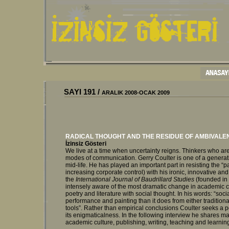
SAYI
191
/
ARALIK 2008-OCAK 2009
RADICAL THOUGHT AND THE RESIDUE OF AMBIVALEN
İzinsiz Gösteri
We live at a time when uncertainty reigns. Thinkers who ar
modes of communication. Gerry Coulter is one of a genera
mid-life. He has played an important part in resisting the “
increasing corporate control) with his ironic, innovative an
the
International Journal of Baudrillard Studies
(founded in
intensely aware of the most dramatic change in academic cul
poetry and literature with social thought. In his words: “soci
performance and painting than it does from either traditional
tools”. Rather than empirical conclusions Coulter seeks a p
its enigmaticalness. In the following interview he shares 
academic culture, publishing, writing, teaching and learnin