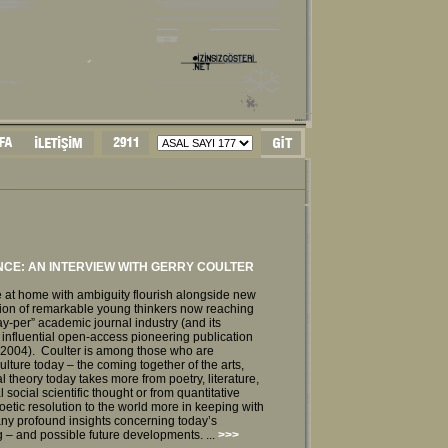
CE: AN INTERVIEW WITH GERRY COULTER
e at home with ambiguity flourish alongside new
tion of remarkable young thinkers now reaching
pay-per” academic journal industry (and its
d influential open-access pioneering publication
 2004). Coulter is among those who are
ture today – the coming together of the arts,
al theory today takes more from poetry, literature,
 social scientific thought or from quantitative
oetic resolution to the world more in keeping with
many profound insights concerning today’s
g – and possible future developments. ...
>>>