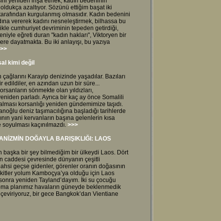
mesini yeniden inşa etmek, kadın bedeninin
 oldukça azaltıyor. Sözünü ettiğim başat iki
ı tarafından kurgulanmış olmasıdır. Kadın bedenini
dına vererek kadını nesneleştirmek, bilhassa bu
ikle cumhuriyet devriminin tepeden getirdiği,
yle eğreti duran "kadın hakları", Viktoryen bir
lere dayatmakta. Bu iki anlayışı, bu yazıya
>>
l kimi değil
 çağlarını Karayip denizinde yaşadılar. Bazıları
 edildiler, en azından uzun bir süre...
rsanların sönmekte olan yıldızları,
yeniden parladı. Ayrıca bir kaç ay önce Somalili
 alması korsanlığı yeniden gündemimize taşıdı.
sanoğlu deniz taşımacılığına başladığı tarihlerde
ının yani kervanların başına gelenlerin kısa
e soyulması kaçınılmazdı.
>>>
ANİZMİN DOĞAYLA BARIŞIKLIĞI: LAOS
 başka bir şey bilmediğim bir ülkeydi Laos. Dört
n caddesi çevresinde dünyanın çeşitli
ahsi geçse gidenler, görenler oranın doğasının
vakitler yolum Kamboçya’ya olduğu için Laos
ıl sonra yeniden Tayland’dayım. İki su çocuğu
 yapma planımız havaların güneyde beklenmedik
 çeviriyoruz, bir gece Bangkok’dan Vientiane