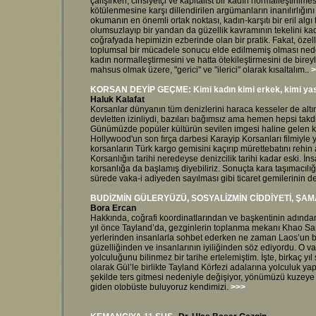
çalışırken, cinsiyetçi ve kapitalist bir kadın normalleştiril
kötülenmesine karşı dillendirilen argümanların inanılırlığını
okumanın en önemli ortak noktası, kadın-karşıtı bir eril alg
olumsuzlayıp bir yandan da güzellik kavramının tekelini ka
coğrafyada hepimizin ezberinde olan bir pratik. Fakat, özell
toplumsal bir mücadele sonucu elde edilmemiş olması nedeni
kadın normalleştirmesini ve hatta ötekileştirmesini de birey
mahsus olmak üzere, "gerici" ve "ilerici" olarak kısaltalım.
.
>
KORSAN DEYİP GEÇME: Kimi kadın kimi erkek, kimi yasa
Haluk Kalafat
Korsanlar dünyanın tüm denizlerini haraca kesseler de altın
devletten izinliydi, bazıları bağımsız ama hemen hepsi takdir
Günümüzde popüler kültürün sevilen imgesi haline gelen ko
Hollywood'un son fırça darbesi Karayip Korsanları filmiyle 
korsanların Türk kargo gemisini kaçırıp mürettebatını rehin
Korsanlığın tarihi neredeyse denizcilik tarihi kadar eski. İn
korsanlığa da başlamış diyebiliriz. Sonuçta kara taşımacılığ
sürede vaka-i adiyeden sayılması gibi ticaret gemilerinin d
BUDİZMİN GÜLERYÜZÜ, SOSYALİZMİN CİDDİYETİ, ŞAM
Bora Ercan
Hakkında, coğrafi koordinatlarından ve başkentinin adından
yıl önce Tayland’da, gezginlerin toplanma mekanı Khao Sa
yerlerinden insanlarla sohbet ederken ne zaman Laos’un b
güzelliğinden ve insanlarının iyiliğinden söz ediyordu. O 
yolculuğunu bilinmez bir tarihe ertelemiştim. İşte, birkaç y
olarak Gül’le birlikte Tayland Körfezi adalarına yolculuk
şekilde ters gitmesi nedeniyle değişiyor, yönümüzü kuzeye
giden otobüste buluyoruz kendimizi.
>>>