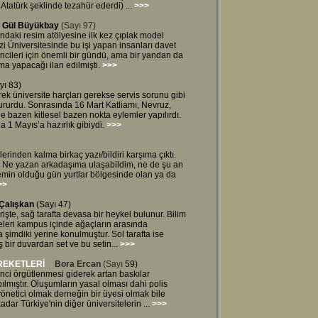
Atatürk şeklinde tezahür ederdi) ...
>>>
Gül Büyükbay
(Sayı 97)
tındaki resim atölyesine ilk kez çıplak model
i Üniversitesinde bu işi yapan insanları davet
ncileri için önemli bir gündü, ama bir yandan da
a yapacağı ilan edilmişti.
>>>
yı 83)
ek üniversite harçları gerekse servis sorunu gibi
tururdu. Sonrasında 16 Mart Katliamı, Nevruz,
e bazen kitlesel bazen nokta eylemler yapılırdı.
 1 Mayıs’a hazırlık gibiydi.
>>>
erinden kalma birkaç yazı/bildiri karşıma çıktı.
ri. Ne yazan arkadaşıma ulaşabildim, ne de şu an
min olduğu gün yurtlar bölgesinde olan ya da
>>
 Çalışkan
(Sayı 47)
şte, sağ tarafta devasa bir heykel bulunur. Bilim
eleri kampus içinde ağaçların arasında
a şimdiki yerine konulmuştur. Sol tarafta ise
bir duvardan set ve bu setin...
>>>
REKETLERİ
Bora Ercan
(Sayı
59)
nci örgütlenmesi giderek artan baskılar
ılmıştır. Oluşumların yasal olması dahi polis
yönetici olmak derneğin bir üyesi olmak bile
adar Türkiye'nin diğer üniversitelerin ...
>>>