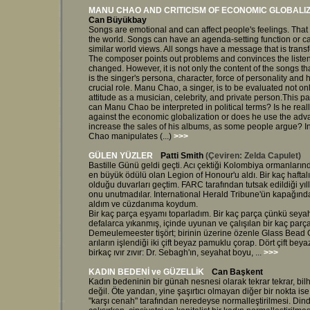
MANU CHAO AND CRITICISM OF ECONOMIC GLOBALI
Can Büyükbay
Songs are emotional and can affect people's feelings. That 
the world. Songs can have an agenda-setting function or 
similar world views. All songs have a message that is trans
The composer points out problems and convinces the liste
changed. However, it is not only the content of the songs tha
is the singer's persona, character, force of personality and 
crucial role. Manu Chao, a singer, is to be evaluated not only
attitude as a musician, celebrity, and private person.This p
can Manu Chao be interpreted in political terms? Is he really
against the economic globalization or does he use the adva
increase the sales of his albums, as some people argue? I
Chao manipulates (...)
>>>
GÜLEN YÜZLER
Patti Smith
(Çeviren: Zelda Capulet)
Bastille Günü geldi geçti. Acı çektiği Kolombiya ormanları
en büyük ödülü olan Legion of Honour'u aldı. Bir kaç haftal
olduğu duvarları geçtim. FARC tarafından tutsak edildiği yıll
onu unutmadılar. International Herald Tribune'ün kapağında
aldım ve cüzdanıma koydum.
Bir kaç parça eşyamı toparladım. Bir kaç parça çünkü seyah
defalarca yıkanmış, içinde uyunan ve çalışılan bir kaç parça
Demeulemeester tişört; birinin üzerine özenle Glass Bead 
arıların işlendiği iki çift beyaz pamuklu çorap. Dört çift bey
birkaç ıvır zıvır: Dr. Sebagh'ın, seyahat boyu, ...
>>>
KADIN BEDENİ ve GÜZELLİK
Can Başkent
Kadın bedeninin bir günah nesnesi olarak tekrar tekrar, bi
değil. Öte yandan, yine şaşırtıcı olmayan diğer bir nokta is
"karşı cenah" tarafından neredeyse normalleştirilmesi. Di