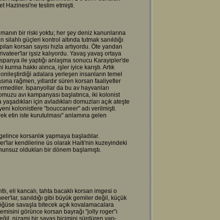
t Hazinesi'ne teslim etmişti.
nmanın bir riski yoktu; her şey deniz kanunlarına
 silahlı güçleri kontrol altında tutmak sanıldığı
kapılan korsan sayısı hızla artıyordu. Öte yandan
ivateer'lar işsiz kalıyordu. Yavaş yavaş ortaya
 İspanya ile yaptığı anlaşma sonucu Karayipler'de
urma hakkı alınca, işler iyice karıştı. Artık
onileştirdiği adalara yerleşen insanların temel
na rağmen, yıllardır süren korsan faaliyetler
ermediler. İspanyollar da bu av hayvanları
omuzu avı kampanyası başlatınca, iki kolonist
a yaşadıkları için avladıkları domuzları açık ateşte
 yeni kolonistlere "bouccaneer" adı verilmişti.
rek etin iste kurutulması" anlamına gelen
elince korsanlık yapmaya başladılar.
'lar kendilerine üs olarak Haiti'nin kuzeyindeki
nunsuz oldukları bir dönem başlamıştı.
tlı, eli kancalı, tahta bacaklı korsan imgesi o
er'lar, sanıldığı gibi büyük gemiler değil, küçük
s göğüse savaşla bitecek açık kovalamacalara
gemisini görünce korsan bayrağı "jolly roger"ı
ğil, nizami bir savaş biçimini sürdüren yarı-