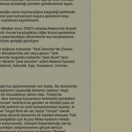
 alması korsanlığı yeniden gündemimize taşıdı.
sanoğlu deniz taşımacılığına başladığı tarihlerde
ının yani kervanların başına gelenlerin kısa
e soyulması kaçınılmazdı.
 Milattan önce 2000'li yıllarda Akdeniz'de ticareti
rdı. Ancak karşılaştıkları diğer ticaret gemilerine
ta palazlandıkları dönemlerde kıyı kasabalarına
böyle geliştiği görülüyor.
a doğrusu korsanlar "Yedi Denizler"de (Seven
e Masalları'nda adı sıkça geçen "Yedi
lerinde bugünkü kullanımı "yedi düvel" tarzı
 itibaren "yedi denizler" aslen Akdeniz havzası
 Akdeniz, Adriyatik, Ege, Karadeniz, Umman,
luğu'nun güçlenmesiyle son buldu. Bu denizlerde
vaşlarının yaşandığı döneme rastlıyor. Haçlı
en bir mücadeleye sahne oldu. Türkçe'de
dine mensup korsanların birbirlerini gördükleri
corsair" kelimesi bu gemiler ve elinden pala ve
nlık tarihinin en ünlü korsanlarından bazıları, ki
e Turgut Reis de var, hepsi "corsair" olarak
lı ama düzenli donanma ile hareket etmeyen Türk
vaştıkları için Kuzey Afrika kıyılarını mekân
 de bulunuyordu. Osmanlı İmparatorluğu ise bu
rsanlıktan yetişmeyenlere gerçek denizci
sanlarına Avrupalılar tarafından "Berberî