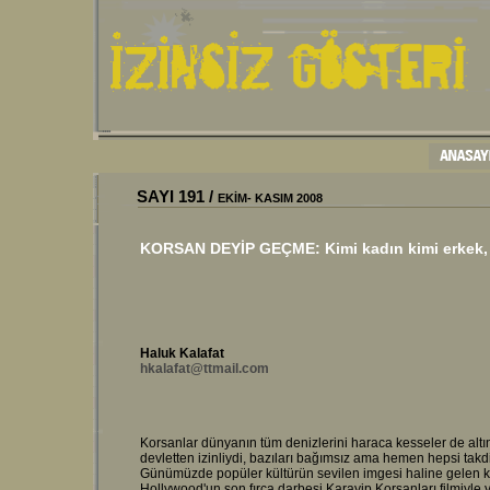
SAYI
191
/
EKİM- KASIM 2008
KORSAN DEYİP GEÇME: Kimi kadın kimi erkek, k
Haluk Kalafat
hkalafat@ttmail.com
Korsanlar dünyanın tüm denizlerini haraca kesseler de altın
devletten izinliydi, bazıları bağımsız ama hemen hepsi takdir
Günümüzde popüler kültürün sevilen imgesi haline gelen ko
Hollywood'un son fırça darbesi Karayip Korsanları filmiyle 