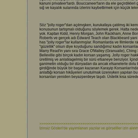
kanuni privateer'lardı. Bouccaneer'ların da ele geçirdikleri 
sığ ve kayalık sularında izlerini kaybettirmek için küçük tekne
Söz "jolly roger"dan açılmışken, kurukafaya çatılmış iki ke
konusunun tartışmalı olduğunu söylemek gerek. Hatta neden "j
yok. Kaptan Kidd, Henry Morgan, John Rackham, Anne Bon
Roberts ve gerçek adı Edward Teach olan Blackbeard yani Ka
has "jolly roger"lar kullanmışlar. Romanlarda ve filmlerde
"güzellik" olsun diye koyduğunu sandığımız kadın korsanlar
Marry Read'in yanı sıra Grace O'Malley (Granuaile), Ching 
Belleville gibi birçok kadın korsan yaşamış. Jolly roger hakk
üretilmiş ve anlatılagelmiş bir sürü efsaneye benziyor. İç
ganimetin olduğu bir dünyadan da ancak efsanelerle dolu bi
girdiğinde büyük bir başarı kazanan Karayip Korsanları'nda 
anlattığı korsan hikâyeleri unutulmak üzereyken yapılan bu
korsanları yeniden beyazperdeye taşıdı. Üstelik kısa sürede
>>>>>>>>>>>>>>>>>>>>>>>>>>>>>>>>>>>>>>>>>>>>>
İzinsiz Gösteri'de yayımlanan yazılar ve görselller izin a