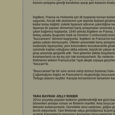
kısmını anlaşma gereği kendisine ayırıp geri kalanını Kraliye
İngiltere, Fransa ve Hollanda için ilk başlarda korsan kulla
uygundu. Ancak etki alanlarının çok dışında faaliyet gösteren
kadar kolay değildi; üstelik İspanyol altınının çekiciliğine 
İspanya ile yapılan dönemsel barış anlaşmaları sırasında pr
çıkan bağımsız kaptanlar, 1640 yılında İngiltere ve Fransa,
birkaç adada (bugünkü Haiti ve Dominic Cumhuriyeti) koloni k
"buccaneers" dönemi başlıyordu. İngiltere ve Fransa'nın kol
gıdası yaban domuzuydu. Ülkeler arasındaki barış anlaşması
nedeniyle İspanyollar, yeni kolonistlere konukseverlik göst
üzerinde hakları olduğunu iddia ederek, büyük bir yaban d
grup arasında gerginlik arttı. Yeni gelenler iptidai koşullard
kızartıyorlardı ya da kış için iste kurutuyorlardı. Bu nedenle
Kelimenin kökeni Fransızca'da "açık ateşte sopaya geçirile
"boucan"dı.
"Bouccaneer"lar bir süre sonra vahşi domuz bulamaz hale g
Çoğunluğunu İngiliz ve Fransızlar'ın oluşturduğu bouccaneer
Tortuga adasını seçtiler. Karayip korsanlarının tamamen ka
TARA BAYRAK JOLLY ROGER
20'nci yüzyılda popüler kültürün şekillendirdiği tek gözü ban
dönemleri anlatan roman ve filmlerin marifeti. Ama bouccane
tekneler kullanıyorlardı. Genellikle sinsi saldırıları, göğü
tercih ediyorlardı. Yani filmlerde sıkça gördüğümüz ticaret 
açanlar Karayipler'in kanunsuz korsanları bouccaneer'lar de