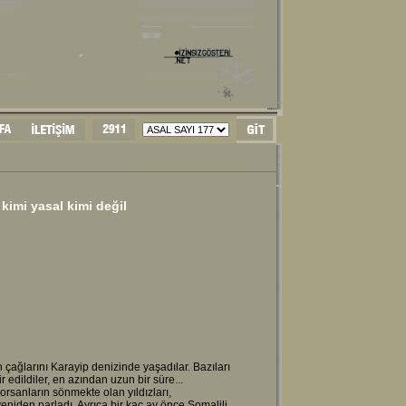
imi yasal kimi değil
 çağlarını Karayip denizinde yaşadılar. Bazıları
 edildiler, en azından uzun bir süre...
rsanların sönmekte olan yıldızları,
yeniden parladı. Ayrıca bir kaç ay önce Somalili