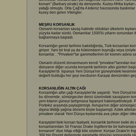
korsan" (Barbary pirate) da deniyordu. Kuzey Afrika kıyıla
yatağı olmuştu. Orta Çağ'da A kdeniz havzasında baskınlar ya
kuzey den gelen Vikingler.
MEŞRU KORSANLIK
Osmanlı korsanları savaş halinde oldukları ülkelerin kıyılar
yüzyıla kadar sürdü. Osmanlılar 1500'lü yılların sonundan 
bağlanmaya başladı.
Korsanlığın genel tarihine bakıldığında, Türk korsanları kors
giriyor. Yani bir kral ya da hükümdarın buyruğu veya izniy
korsanlar... "Privateer"lar ganimetlerinin bir kısmını adına sa
Osmanlı düzenli donanmasını kendi "privateer"larından kurup
dünyanın diğer ucunda korsanlık tarihinin altın günleri ba
Karayipler'di. İspanya Yeni Dünya'nın güneyindeki kesimini
değerli bulduğu her şeyi mecburen Karayip denizinden geç
KORSANLIĞIN ALTIN ÇAĞI
Korsanlığın altın çağı Karayipler'de yaşandı. Yeni Dünya'nı
bu dönemde, sömürgeciler deniz üzerindeki savaşlarını korsa
yeni kıtanın güneyi tartışmasız İspanyol hakimiyetindeydi. 
Portekiz arasında paylaştırmıştı. Avrupa'nın diğer sömürgeci
dışına itildiği yağma dönemi böyle başlamıştı. Aztek altınlar
privateer olarak Yeni Dünya kıyılarında ava çıkan diğer ülkel
Karayipler'deki korsan faaliyeti, korsanlık tarihinin belki 
korsanlarından Sir Fransic Drake İngiltere'de bir kahramand
korsanım" diye hitap ettiği bile söylenir. Korsan Drake'in İng
300 bin Pound değerinde ganimetle dönüşü sonrasında old