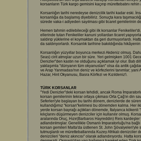
korsanların Türk kargo gemisini kaçırıp mürettebatını rehin
Korsanlığın tarihi neredeyse denizcilik tarihi kadar eski. İn
korsanlığa da başlamış diyebiliriz. Sonuçta kara taşımacılığ
sürede vaka-i adiyeden sayılması gibi ticaret gemilerinin d
Hemen tahmin edilebileceği gibi ilk korsanlar Fenikeliler'di.
ellerinde tutan Fenikeliler kanuni yollardan ticaret yapıyorla
saldırıp yüklerine el koymaktan da geri durmuyorlardı. Hat
da saldırıyorlardı. Korsanlık tarihine bakıldığında hikâyenin 
Korsanlığın yüzyıllar boyunca merkezi Akdeniz olmuş. Dah
Seas) cirit atmışlar uzun bir süre. Yeri gelmişken 1001 Gec
Denizler"den kastın ne olduğunu açıklamak iyi olur. Batı dil
yaklaşımla "dünyanın tüm okyanusları" olsa da antik çağdan
ve Arap Yarımadası'nın deniz ve körfezlerini tanımlar; yani
Hazar, Hint Okyanusu, Basra Körfezi ve Kızıldeniz'i.
TÜRK KORSANLAR
"Yedi Denizler"deki korsan tehdidi, ancak Roma İmparator
korsan gemilerinin tekrar ortaya çıkması Orta Çağ'ın din sa
Seferleri'yle başlayan bu tarihi dönem, denizlerde de sür
kullandığımız "korsan"kelimesi bu dönemden kalma. Her iki 
yerde korsan bayrağı açtıkları dönemde, İtalyanca kökenli "
kılıçlarını düşürmeyen denizciler için kullanılır olmuş. Korsa
aralarında Oruç, Hızır(Barbaros Hayreddin) Reis kardeşler v
adlandırılmışlar. Genellikle Osmanlı İmparatorluğu'na bağ
korsan gemileri Malta'da üstlenen St. John Şövalyeleri'yle sa
tutmuşlardı ve mürettebatlarında Kuzey Afrikalı denizciler
denizcileri "deniz akıncısı" olarak adlandırıyordu. Hatta ko
denmezdi. Osmanlı'dan yarı bağımsız hareket eden Türk kor