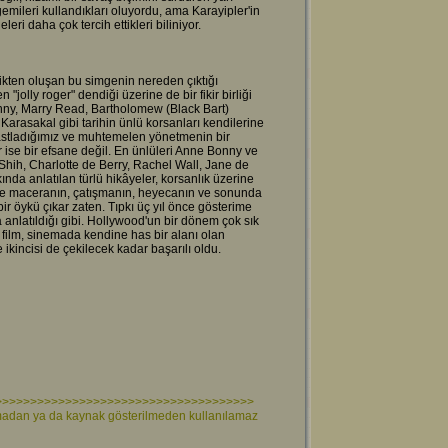
gemileri kullandıkları oluyordu, ama Karayipler'in
leri daha çok tercih ettikleri biliniyor.
mikten oluşan bu simgenin nereden çıktığı
olly roger" dendiği üzerine de bir fikir birliği
ny, Marry Read, Bartholomew (Black Bart)
rasakal gibi tarihin ünlü korsanları kendilerine
 rastladığımız ve muhtemelen yönetmenin bir
 ise bir efsane değil. En ünlüleri Anne Bonny ve
Shih, Charlotte de Berry, Rachel Wall, Jane de
ında anlatılan türlü hikâyeler, korsanlık üzerine
inde maceranın, çatışmanın, heyecanın ve sonunda
r öykü çıkar zaten. Tıpkı üç yıl önce gösterime
anlatıldığı gibi. Hollywood'un bir dönem çok sık
 film, sinemada kendine has bir alanı olan
 ikincisi de çekilecek kadar başarılı oldu.
>>>>>>>>>>>>>>>>>>>>>>>>>>>>>>>>>>>>>
lınmadan ya da kaynak gösterilmeden kullanılamaz