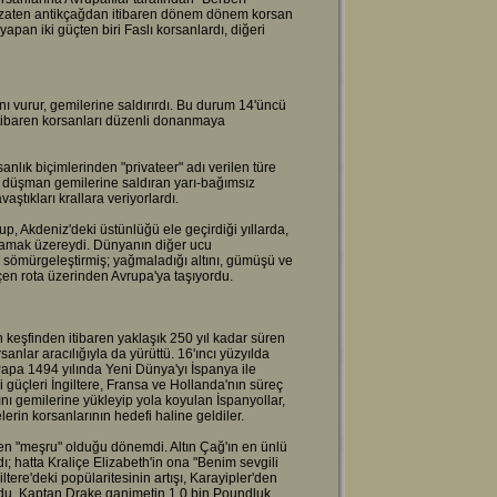
rı zaten antikçağdan itibaren dönem dönem korsan
pan iki güçten biri Faslı korsanlardı, diğeri
ını vurur, gemilerine saldırırdı. Bu durum 14'üncü
itibaren korsanları düzenli donanmaya
anlık biçimlerinden "privateer" adı verilen türe
le düşman gemilerine saldıran yarı-bağımsız
vaştıkları krallara veriyorlardı.
, Akdeniz'deki üstünlüğü ele geçirdiği yıllarda,
şlamak üzereydi. Dünyanın diğer ucu
 sömürgeleştirmiş; yağmaladığı altını, gümüşü ve
en rota üzerinden Avrupa'ya taşıyordu.
n keşfinden itibaren yaklaşık 250 yıl kadar süren
nlar aracılığıyla da yürüttü. 16'ıncı yüzyılda
Papa 1494 yılında Yeni Dünya'yı İspanya ile
 güçleri İngiltere, Fransa ve Hollanda'nın süreç
ını gemilerine yükleyip yola koyulan İspanyollar,
erin korsanlarının hedefi haline geldiler.
de en "meşru" olduğu dönemdi. Altın Çağ'ın en ünlü
ı; hatta Kraliçe Elizabeth'in ona "Benim sevgili
iltere'deki popülaritesinin artışı, Karayipler'den
u. Kaptan Drake ganimetin 1 0 bin Poundluk