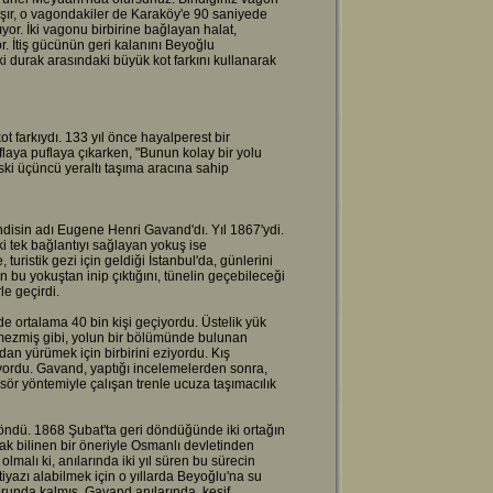
aşır, o vagondakiler de Karaköy'e 90 saniyede
yor. İki vagonu birbirine bağlayan halat,
. İtiş gücünün geri kalanını Beyoğlu
ki durak arasındaki büyük kot farkını kullanarak
t farkıydı. 133 yıl önce hayalperest bir
laya puflaya çıkarken, "Bunun kolay bir yolu
ki üçüncü yeraltı taşıma aracına sahip
ndisin adı Eugene Henri Gavand'dı. Yıl 1867'ydi.
i tek bağlantıyı sağlayan yokuş ise
turistik gezi için geldiği İstanbul'da, günlerini
 bu yokuştan inip çıktığını, tünelin geçebileceği
le geçirdi.
 ortalama 40 bin kişi geçiyordu. Üstelik yük
tmezmiş gibi, yolun bir bölümünde bulunan
an yürümek için birbirini eziyordu. Kış
yordu. Gavand, yaptığı incelemelerden sonra,
sör yöntemiyle çalışan trenle ucuza taşımacılık
döndü. 1868 Şubat'ta geri döndüğünde iki ortağın
rak bilinen bir öneriyle Osmanlı devletinden
alı ki, anılarında iki yıl süren bu sürecin
tiyazı alabilmek için o yıllarda Beyoğlu'na su
orunda kalmış. Gavand anılarında, keşif