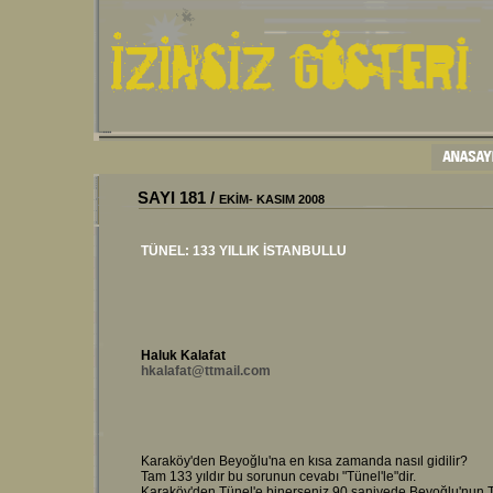
SAYI
181
/
EKİM- KASIM 2008
TÜNEL: 133 YILLIK İSTANBULLU
Haluk Kalafat
hkalafat@ttmail.com
Karaköy'den Beyoğlu'na en kısa zamanda nasıl gidilir?
Tam 133 yıldır bu sorunun cevabı "Tünel'le"dir.
Karaköy'den Tünel'e binerseniz 90 saniyede Beyoğlu'nun 