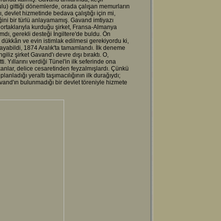
rulu) gittiği dönemlerde, orada çalışan memurların
ı, devlet hizmetinde bedava çalıştığı için mi,
iğini bir türlü anlayamamış. Gavand imtiyazı
ız ortaklarıyla kurduğu şirket, Fransa-Almanya
mdı, gerekli desteği İngiltere'de buldu. Ön
5 dükkân ve evin istimlak edilmesi gerekiyordu ki,
ayabildi, 1874 Aralık'ta tamamlandı. İlk deneme
giliz şirket Gavand'ı devre dışı bıraktı. O,
 Yıllarını verdiği Tünel'in ilk seferinde ona
takanlar, delice cesaretinden feyzalmışlardı. Çünkü
lanladığı yeraltı taşımacılığının ilk durağıydı;
vand'ın bulunmadığı bir devlet töreniyle hizmete