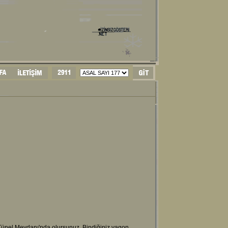
Tünel Meydanı'nda olursunuz. Bindiğiniz vagon