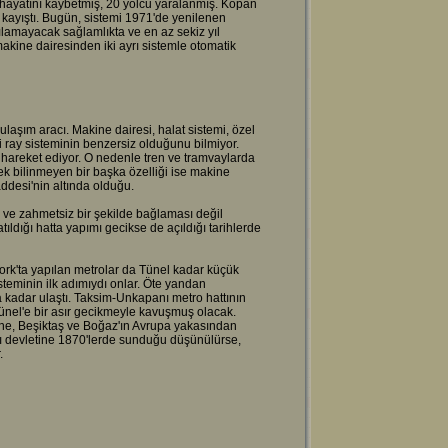
hayatını kaybetmiş, 20 yolcu yaralanmış. Kopan
an kayıştı. Bugün, sistemi 1971'de yenilenen
ırılamayacak sağlamlıkta ve en az sekiz yıl
makine dairesinden iki ayrı sistemle otomatik
ulaşım aracı. Makine dairesi, halat sistemi, özel
eki ray sisteminin benzersiz olduğunu bilmiyor.
 hareket ediyor. O nedenle tren ve tramvaylarda
k bilinmeyen bir başka özelliği ise makine
addesi'nin altında olduğu.
a ve zahmetsiz bir şekilde bağlaması değil
atıldığı hatta yapımı gecikse de açıldığı tarihlerde
rk'ta yapılan metrolar da Tünel kadar küçük
teminin ilk adımıydı onlar. Öte yandan
 kadar ulaştı. Taksim-Unkapanı metro hattının
ünel'e bir asır gecikmeyle kavuşmuş olacak.
ne, Beşiktaş ve Boğaz'ın Avrupa yakasından
lı devletine 1870'lerde sunduğu düşünülürse,
r.