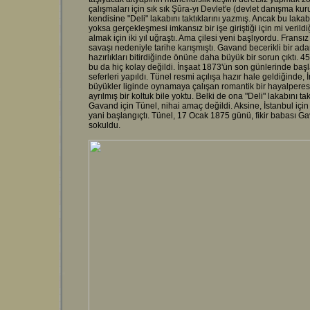
çalışmaları için sık sık Şûra-yı Devlet'e (devlet danışma ku
kendisine "Deli" lakabını taktıklarını yazmış. Ancak bu lakab
yoksa gerçekleşmesi imkansız bir işe giriştiği için mi verild
almak için iki yıl uğraştı. Ama çilesi yeni başlıyordu. Frans
savaşı nedeniyle tarihe karışmıştı. Gavand becerikli bir ada
hazırlıkları bitirdiğinde önüne daha büyük bir sorun çıktı. 4
bu da hiç kolay değildi. İnşaat 1873'ün son günlerinde başl
seferleri yapıldı. Tünel resmi açılışa hazır hale geldiğinde, İn
büyükler liginde oynamaya çalışan romantik bir hayalperestti.
ayrılmış bir koltuk bile yoktu. Belki de ona "Deli" lakabını 
Gavand için Tünel, nihai amaç değildi. Aksine, İstanbul için p
yani başlangıçtı. Tünel, 17 Ocak 1875 günü, fikir babası Ga
sokuldu.