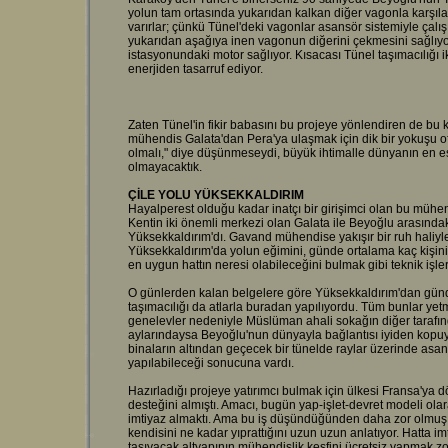
yolun tam ortasında yukarıdan kalkan diğer vagonla karşıl
varırlar; çünkü Tünel'deki vagonlar asansör sistemiyle çalışı
yukarıdan aşağıya inen vagonun diğerini çekmesini sağlıyor
istasyonundaki motor sağlıyor. Kısacası Tünel taşımacılığı i
enerjiden tasarruf ediyor.
Zaten Tünel'in fikir babasını bu projeye yönlendiren de bu ko
mühendis Galata'dan Pera'ya ulaşmak için dik bir yokuşu of
olmalı," diye düşünmeseydi, büyük ihtimalle dünyanın en es
olmayacaktık.
ÇİLE YOLU YÜKSEKKALDIRIM
Hayalperest olduğu kadar inatçı bir girişimci olan bu mühe
Kentin iki önemli merkezi olan Galata ile Beyoğlu arasındak
Yüksekkaldırım'dı. Gavand mühendise yakışır bir ruh haliyle, 
Yüksekkaldırım'da yolun eğimini, günde ortalama kaç kişinin
en uygun hattın neresi olabileceğini bulmak gibi teknik işler
O günlerden kalan belgelere göre Yüksekkaldırım'dan günde
taşımacılığı da atlarla buradan yapılıyordu. Tüm bunlar ye
genelevler nedeniyle Müslüman ahali sokağın diğer tarafınd
aylarındaysa Beyoğlu'nun dünyayla bağlantısı iyiden kopu
binaların altından geçecek bir tünelde raylar üzerinde asan
yapılabileceği sonucuna vardı.
Hazırladığı projeye yatırımcı bulmak için ülkesi Fransa'ya 
desteğini almıştı. Amacı, bugün yap-işlet-devret modeli ola
imtiyaz almaktı. Ama bu iş düşündüğünden daha zor olmuş olm
kendisini ne kadar yıprattığını uzun uzun anlatıyor. Hatta im
taşıyacak altyapının mühendislik keşfini ücretsiz yapmak z