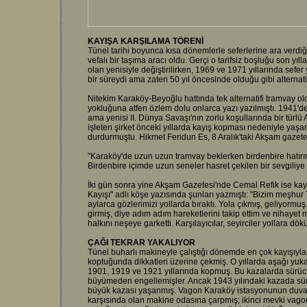
KAYIŞA KARŞILAMA TÖRENİ
Tünel tarihi boyunca kısa dönemlerle seferlerine ara verdi
vefalı bir taşıma aracı oldu. Gerçi o tarifsiz boşluğu son yıl
olan yenisiyle değiştirilirken, 1969 ve 1971 yıllarında sefer ya
bir süreydi ama zaten 50 yıl öncesinde olduğu gibi alternatifs
Nitekim Karaköy-Beyoğlu hattında tek alternatifi tramvay ol
yokluğuna atfen özlem dolu onlarca yazı yazılmıştı. 1941'de,
ama yenisi II. Dünya Savaşı'nın zorlu koşullarında bir türl
işleten şirket önceki yıllarda kayış kopması nedeniyle yaşa
durdurmuştu. Hikmet Feridun Es, 8 Aralık'taki Akşam gazetes
"Karaköy'de uzun uzun tramvay beklerken birdenbire hatırıma
Birdenbire içimde uzun seneler hasret çekilen bir sevgili
İki gün sonra yine Akşam Gazetesi'nde Cemal Refik ise kayı
Kayışı" adlı köşe yazısında şunları yazmıştı: "Bizim meşhur T
aylarca gözlerimizi yollarda bıraktı. Yola çıkmış, geliyorm
girmiş, diye adım adım hareketlerini takip ettim ve nihayet 
halkını neşeye garketti. Karşılayıcılar, seyirciler yollara dökü
ÇAĞI TEKRAR YAKALIYOR
Tünel buharlı makineyle çalıştığı dönemde en çok kayışıyl
koptuğunda dikkatleri üzerine çekmiş. O yıllarda aşağı yukar
1901, 1919 ve 1921 yıllarında kopmuş. Bu kazalarda sürücül
büyümeden engellemişler. Ancak 1943 yılındaki kazada sürü
büyük kazası yaşanmış. Vagon Karaköy istasyonunun duvarın
karşısında olan makine odasına çarpmış; ikinci mevki vago