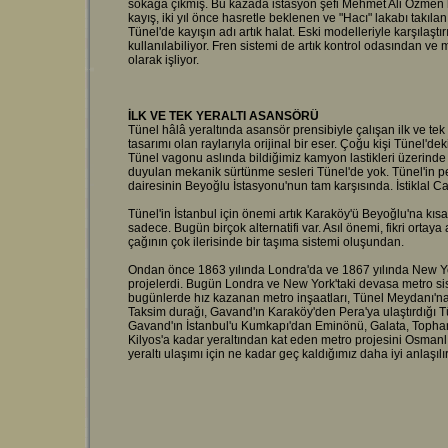
sokağa çıkmış. Bu kazada istasyon şefi Mehmet Ali Özmen 
kayış, iki yıl önce hasretle beklenen ve "Hacı" lakabı takıl
Tünel'de kayışın adı artık halat. Eski modelleriyle karşılaşt
kullanılabiliyor. Fren sistemi de artık kontrol odasından ve 
olarak işliyor.
İLK VE TEK YERALTI ASANSÖRÜ
Tünel hâlâ yeraltında asansör prensibiyle çalışan ilk ve tek 
tasarımı olan raylarıyla orijinal bir eser. Çoğu kişi Tünel'd
Tünel vagonu aslında bildiğimiz kamyon lastikleri üzerinde
duyulan mekanik sürtünme sesleri Tünel'de yok. Tünel'in pe
dairesinin Beyoğlu İstasyonu'nun tam karşısında. İstiklal C
Tünel'in İstanbul için önemi artık Karaköy'ü Beyoğlu'na kıs
sadece. Bugün birçok alternatifi var. Asıl önemi, fikri ortaya 
çağının çok ilerisinde bir taşıma sistemi oluşundan.
Ondan önce 1863 yılında Londra'da ve 1867 yılında New Yo
projelerdi. Bugün Londra ve New York'taki devasa metro sis
bugünlerde hız kazanan metro inşaatları, Tünel Meydanı'na
Taksim durağı, Gavand'ın Karaköy'den Pera'ya ulaştırdığı T
Gavand'ın İstanbul'u Kumkapı'dan Eminönü, Galata, Topha
Kilyos'a kadar yeraltından kat eden metro projesini Osman
yeraltı ulaşımı için ne kadar geç kaldığımız daha iyi anlaşılı