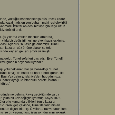
ğinde, yokluğu insanları telaşa düşürecek kadar
larda yaşatmadı; en son buharlı makinesi elektrikli
pmadı. İstikrar abidesi bir taşıt için iki yıl uzun
iz değildi artık.
duğu yıllarda verilen mecburi aralarda,
 yılda bir değiştirilmesi gereken kayış eskimiş,
ü Atlas Okyanusu'nu aşıp gelememişti. Tüneli
nan kazaları göz önüne alarak seferleri
inde kayışın gelişini şöyle yazmıştı:
 geldi. Tünel seferleri başladı... Evet Tünel!
ye kavuşmanın heyecanı uyandı."
şı yolu beklenen hacıya benzettiği "Tünel
ünel kayışı da hatırlı bir hacı efendi gururu ile
uş. Basra'ya gelmiş, İslahiye'den hududumuza
mübarek ayağı ile İstanbul'u şerefe, İstanbul
ldüler."
a gündeme gelmiş. Kayış geciktiğinde ya da
ı yılda bir kez değiştiriliyormuş. Kayış 1876,
er elle kumanda ettikleri frenle kazaları
cü freni geç çekince, Tünel'de tarihinin en
dan dışarı fırlamış. O yıllarda ray yolunun tam
nu ise ön vagonu aşıp istasyon duvarını yıkarak