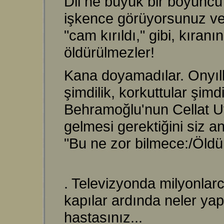
Dil ne büyük bir boyuncu
işkence görüyorsunuz ve 
"cam kırıldı," gibi, kıran
öldürülmezler!
Kana doyamadılar. Onyılla
şimdilik, korkuttular şimdil
Behramoğlu'nun Cellat Uya
gelmesi gerektiğini siz a
"Bu ne zor bilmece:/Öld
. Televizyonda milyonlar
kapılar ardında neler ya
hastasınız...