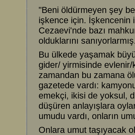
"Beni öldürmeyen şey beni
işkence için. İşkencenin 
Cezaevi'nde bazı mahkum
olduklarını sanıyorlarmış.
Bu ülkede yaşamak büyük 
gider/ yirmisinde evlenir/
zamandan bu zamana ölüm
gazetede vardı: kamyonun 
emekçi, ikisi de yoksul, 
düşüren anlayışlara oylar
umudu vardı, onların um
Onlara umut taşıyacak olan