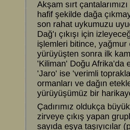
Akşam sırt çantalarımızı 
hafif şekilde dağa çıkma
son rahat uykumuzu uyud
Dağ'ı çıkışı için izleyec
işlemleri bitince, yağmur 
yürüyüşten sonra ilk ka
'Kiliman' Doğu Afrika'da 
'Jaro' ise 'verimli topra
ormanları ve dağın etekle
yürüyüşümüz bir harikay
Çadırımız oldukça büyük
zirveye çıkış yapan grupl
sayıda eşya taşıyıcılar (p