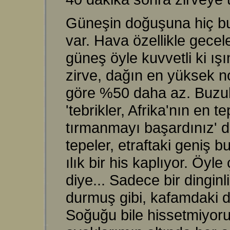
Güneşin doğuşuna hiç bu 
var. Hava özellikle gece
güneş öyle kuvvetli ki ı
zirve, dağın en yüksek n
göre %50 daha az. Buzulu
'tebrikler, Afrika'nın en
tırmanmayı başardınız' d
tepeler, etraftaki geniş 
ılık bir his kaplıyor. Öy
diye... Sadece bir dingin
durmuş gibi, kafamdaki d
Soğuğu bile hissetmiyoru