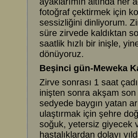
ayaklarımın altında her a
fotoğraf çektirmek için k
sessizliğini dinliyorum. 
süre zirvede kaldıktan s
saatlik hızlı bir inişle, 
dönüyoruz.
Beşinci gün-Meweka K
Zirve sonrası 1 saat çad
inişten sonra akşam son
sedyede baygın yatan ark
ulaştırmak için şehre d
soğuk, yetersiz giyecek 
hastalıklardan dolayı yıl