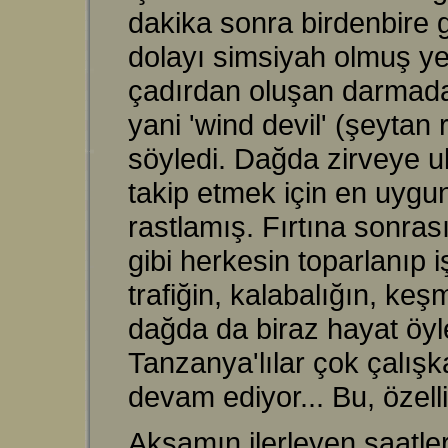
dakika sonra birdenbire g
dolayı simsiyah olmuş ye
çadırdan oluşan darmadağ
yani 'wind devil' (şeytan
söyledi. Dağda zirveye u
takip etmek için en uyg
rastlamış. Fırtına sonras
gibi herkesin toparlanıp 
trafiğin, kalabalığın, k
dağda da biraz hayat öyl
Tanzanya'lılar çok çalışk
devam ediyor... Bu, özell
Akşamın ilerleyen saatl