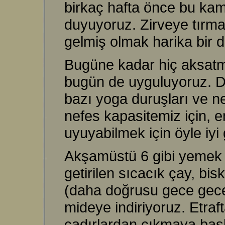
birkaç hafta önce bu kam
duyuyoruz. Zirveye tırm
gelmiş olmak harika bir 
Bugüne kadar hiç aksatm
bugün de uyguluyoruz. Da
bazı yoga duruşları ve n
nefes kapasitemiz için, 
uyuyabilmek için öyle iyi
Akşamüstü 6 gibi yemek y
getirilen sıcacık çay, bi
(daha doğrusu gece gece) 
mideye indiriyoruz. Etraf
çadırlardan çıkmaya başlı