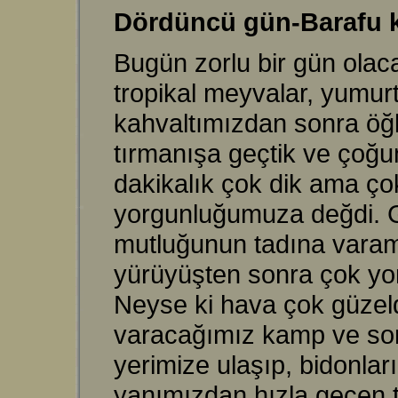
Dördüncü gün-Barafu 
Bugün zorlu bir gün olac
tropikal meyvalar, yumur
kahvaltımızdan sonra öğl
tırmanışa geçtik ve çoğun
dakikalık çok dik ama ço
yorgunluğumuza değdi. G
mutluğunun tadına varama
yürüyüşten sonra çok yor
Neyse ki hava çok güzeld
varacağımız kamp ve son
yerimize ulaşıp, bidonları
yanımızdan hızla geçen t