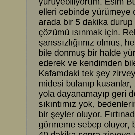
yürüyebiliyorum. Eşim Bur
elleri cebinde yürümeye
arada bir 5 dakika durup
çözümü ısınmak için. Rehb
şanssızlığımız olmuş, h
bile donmuş bir halde y
ederek ve kendimden bile 
Kafamdaki tek şey zirvey
midesi bulanıp kusanlar,
yola dayanamayıp geri dö
sıkıntımız yok, bedenleri
bir şeyler oluyor. Fırtın
görmeme sebep oluyor, b
40 dakika sonra zirveye 