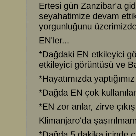
Ertesi gün Zanzibar'a gi
seyahatimize devam etti
yorgunluğunu üzerimizden
EN'ler...
*Dağdaki EN etkileyici gö
etkileyici görüntüsü ve 
*Hayatımızda yaptığımız 
*Dağda EN çok kullanılan 
*EN zor anlar, zirve çıkı
Klimanjaro'da şaşırılmam
*Dağda 5 dakika içinde ç