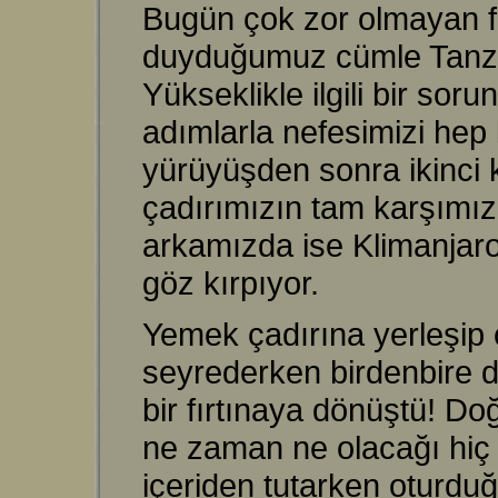
Bugün çok zor olmayan fa
duyduğumuz cümle Tanzan
Yükseklikle ilgili bir so
adımlarla nefesimizi hep k
yürüyüşden sonra ikinci 
çadırımızın tam karşımız
arkamızda ise Klimanjaro'
göz kırpıyor.
Yemek çadırına yerleşip 
seyrederken birdenbire d
bir fırtınaya dönüştü! D
ne zaman ne olacağı hiç 
içeriden tutarken oturduğ