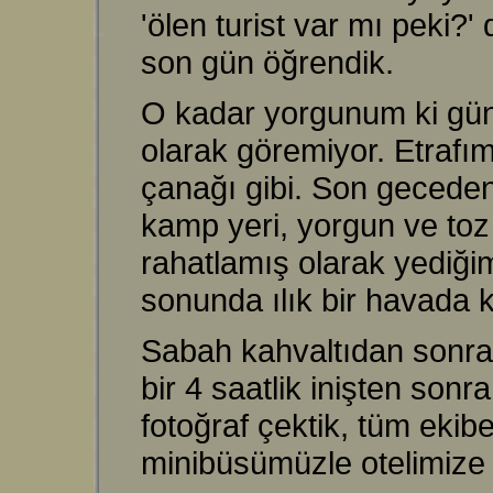
'ölen turist var mı peki?'
son gün öğrendik.
O kadar yorgunum ki gün
olarak göremiyor. Etrafı
çanağı gibi. Son geceden 
kamp yeri, yorgun ve toz 
rahatlamış olarak yediğim
sonunda ılık bir havada k
Sabah kahvaltıdan sonra,
bir 4 saatlik inişten sonr
fotoğraf çektik, tüm ekib
minibüsümüzle otelimize g