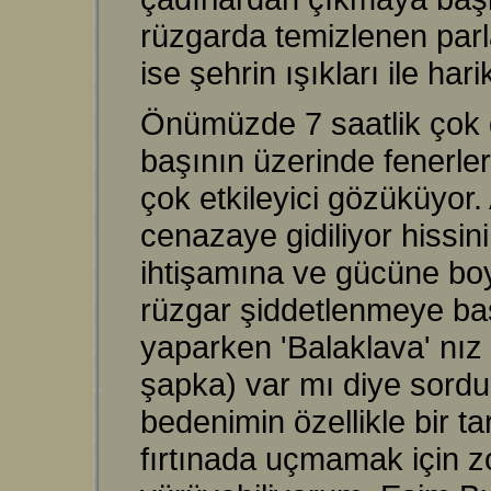
rüzgarda temizlenen parl
ise şehrin ışıkları ile ha
Önümüzde 7 saatlik çok d
başının üzerinde fenerlerl
çok etkileyici gözüküyor
cenazaye gidiliyor hissini
ihtişamına ve gücüne boyu
rüzgar şiddetlenmeye baş
yaparken 'Balaklava' nız
şapka) var mı diye sorduk
bedenimin özellikle bir ta
fırtınada uçmamak için z