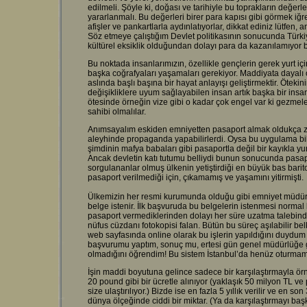
edilmeli. Şöyle ki, doğası ve tarihiyle bu toprakların değerl
yararlanmalı. Bu değerleri birer para kapısı gibi görmek iğr
afişler ve pankartlarla aydınlatıyorlar, dikkat ediniz lütfen,
Söz etmeye çalıştığım Devlet politikasının sonucunda Türkiy
kültürel eksiklik olduğundan dolayı para da kazanılamıyor bi
Bu noktada insanlarımızın, özellikle gençlerin gerek yurt iç
başka coğrafyaları yaşamaları gerekiyor. Maddiyata dayalı o
aslında başlı başına bir hayat anlayışı geliştirmektir. Ötek
değişikliklere uyum sağlayabilen insan artık başka bir ins
ötesinde örneğin vize gibi o kadar çok engel var ki gezmeler
sahibi olmalılar.
Anımsayalım eskiden emniyetten pasaport almak oldukça zo
aleyhinde propaganda yapabilirlerdi. Oysa bu uygulama bil
şimdinin mafya babaları gibi pasaportla değil bir kayıkla y
Ancak devletin katı tutumu belliydi bunun sonucunda pasa
sorgulananlar olmuş ülkenin yetiştirdiği en büyük bas barit
pasaport verilmediği için, çıkamamış ve yaşamını yitirmişti.
Ülkemizin her resmi kurumunda olduğu gibi emniyet müdürl
belge istenir. İlk başvuruda bu belgelerin istenmesi normal 
pasaport vermediklerinden dolayı her süre uzatma talebinde d
nüfus cüzdanı fotokopisi falan. Bütün bu süreç aşılabilir 
web sayfasında online olarak bu işlerin yapıldığını duydu
başvurumu yaptım, sonuç mu, ertesi gün genel müdürlüğe gi
olmadığını öğrendim! Bu sistem İstanbul’da henüz oturmamış
İşin maddi boyutuna gelince sadece bir karşılaştırmayla örn
20 pound gibi bir ücretle alınıyor (yaklaşık 50 milyon TL ve
size ulaştırılıyor.) Bizde ise en fazla 5 yıllık verilir ve en s
dünya ölçeğinde ciddi bir miktar. (Ya da karşılaştırmayı başk