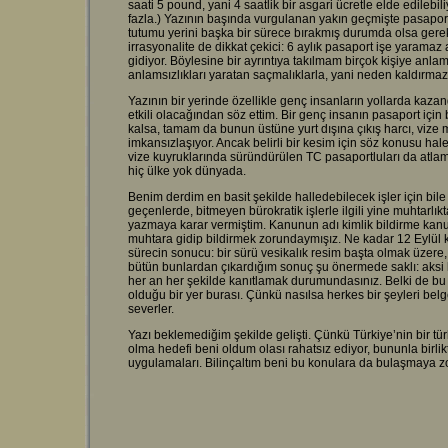
saati 5 pound, yani 4 saatlik bir asgari ücretle elde edilebi
fazla.) Yazının başında vurgulanan yakın geçmişte pasapo
tutumu yerini başka bir sürece bırakmış durumda olsa gerek
irrasyonalite de dikkat çekici: 6 aylık pasaport işe yaramaz a
gidiyor. Böylesine bir ayrıntıya takılmam birçok kişiye anlam
anlamsızlıkları yaratan saçmalıklarla, yani neden kaldırmazs
Yazının bir yerinde özellikle genç insanların yollarda kaza
etkili olacağından söz ettim. Bir genç insanın pasaport içi
kalsa, tamam da bunun üstüne yurt dışına çıkış harcı, vize
imkansızlaşıyor. Ancak belirli bir kesim için söz konusu hale 
vize kuyruklarında süründürülen TC pasaportluları da atl
hiç ülke yok dünyada.
Benim derdim en basit şekilde halledebilecek işler için bile
geçenlerde, bitmeyen bürokratik işlerle ilgili yine muhtarl
yazmaya karar vermiştim. Kanunun adı kimlik bildirme kanu
muhtara gidip bildirmek zorundaymışız. Ne kadar 12 Eylül
sürecin sonucu: bir sürü vesikalık resim başta olmak üzere
bütün bunlardan çıkardığım sonuç şu önermede saklı: aksi
her an her şekilde kanıtlamak durumundasınız. Belki de bu n
olduğu bir yer burası. Çünkü nasılsa herkes bir şeyleri b
severler.
Yazı beklemediğim şekilde gelişti. Çünkü Türkiye’nin bir türl
olma hedefi beni oldum olası rahatsız ediyor, bununla birli
uygulamaları. Bilinçaltım beni bu konulara da bulaşmaya z