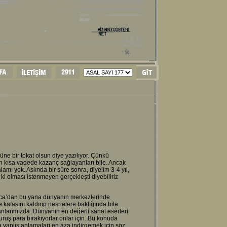
üne bir tokat olsun diye yazılıyor. Çünkü
an kısa vadede kazanç sağlayanları bile. Ancak
mı yok. Aslında bir süre sonra, diyelim 3-4 yıl,
 ki olması istenmeyen gerçekleşti diyebiliriz
oca’dan bu yana dünyanın merkezlerinde
e kafasını kaldırıp nesnelere baktığında bile
nlarımızda. Dünyanın en değerli sanat eserleri
i kuruş para bırakıyorlar onlar için. Bu konuda
da yanlış anlamaları en aza indirgemek için söz