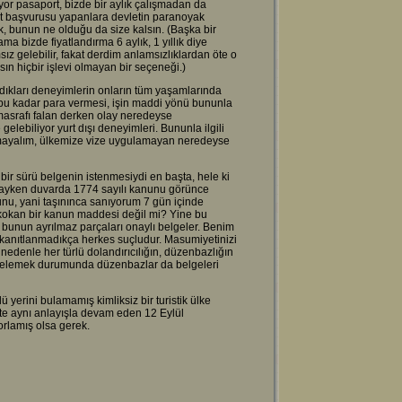
liyor pasaport, bizde bir aylık çalışmadan da
rt başvurusu yapanlara devletin paranoyak
, bunun ne olduğu da size kalsın. (Başka bir
ma bizde fiyatlandırma 6 aylık, 1 yıllık diye
sız gelebilir, fakat derdim anlamsızlıklardan öte o
ın hiçbir işlevi olmayan bir seçeneği.)
ndıkları deneyimlerin onların tüm yaşamlarında
n bu kadar para vermesi, işin maddi yönü bununla
 masrafı falan derken olay neredeyse
gelebiliyor yurt dışı deneyimleri. Bununla ilgili
amayalım, ülkemize vize uygulamayan neredeyse
 bir sürü belgenin istenmesiydi en başta, hele ki
ıktayken duvarda 1774 sayılı kanunu görünce
nu, yani taşınınca sanıyorum 7 gün içinde
 kokan bir kanun maddesi değil mi? Yine bu
, bunun ayrılmaz parçaları onaylı belgeler. Benim
 kanıtlanmadıkça herkes suçludur. Masumiyetinizi
edenle her türlü dolandırıcılığın, düzenbazlığın
elgelemek durumunda düzenbazlar da belgeleri
ü yerini bulamamış kimliksiz bir turistik ülke
kte aynı anlayışla devam eden 12 Eylül
orlamış olsa gerek.