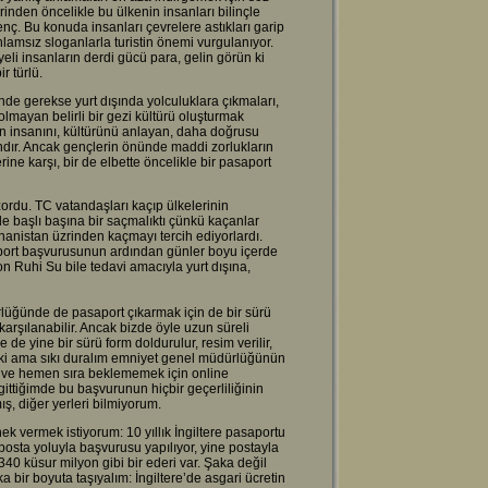
erinden öncelikle bu ülkenin insanları bilinçle
enç. Bu konuda insanları çevrelere astıkları garip
 anlamsız sloganlarla turistin önemi vurgulanıyor.
eli insanların derdi gücü para, gelin görün ki
r türlü.
inde gerekse yurt dışında yolculuklara çıkmaları,
lmayan belirli bir gezi kültürü oluşturmak
inin insanını, kültürünü anlayan, daha doğrusu
andır. Ancak gençlerin önünde maddi zorlukların
ine karşı, bir de elbette öncelikle bir pasaport
rdu. TC vatandaşları kaçıp ülkelerinin
e başlı başına bir saçmalıktı çünkü kaçanlar
unanistan üzrinden kaçmayı tercih ediyorlardı.
port başvurusunun ardından günler boyu içerde
on Ruhi Su bile tedavi amacıyla yurt dışına,
üğünde de pasaport çıkarmak için de bir sürü
karşılanabilir. Ancak bizde öyle uzun süreli
e yine bir sürü form doldurulur, resim verilir,
belki ama sıkı duralım emniyet genel müdürlüğünün
m ve hemen sıra beklememek için online
ttiğimde bu başvurunun hiçbir geçerliliğinin
, diğer yerleri bilmiyorum.
ek vermek istiyorum: 10 yıllık İngiltere pasaportu
 posta yoluyla başvurusu yapılıyor, yine postayla
on 340 küsur milyon gibi bir ederi var. Şaka değil
a bir boyuta taşıyalım: İngiltere’de asgari ücretin