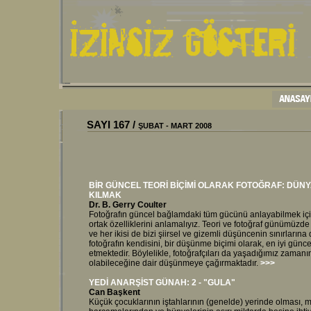
SAYI
167
/
ŞUBAT - MART 2008
BİR GÜNCEL TEORİ BİÇİMİ OLARAK FOTOĞRAF: DÜNYA
KILMAK
Dr. B. Gerry Coulter
Fotoğrafın güncel bağlamdaki tüm gücünü anlayabilmek için, te
ortak özelliklerini anlamalıyız. Teori ve fotoğraf günümüzd
ve her ikisi de bizi şiirsel ve gizemli düşüncenin sınırları
fotoğrafın kendisini, bir düşünme biçimi olarak, en iyi gün
etmektedir. Böylelikle, fotoğrafçıları da yaşadığımız zamanın
olabileceğine dair düşünmeye çağırmaktadır.
>>>
YEDİ ANARŞİST GÜNAH: 2 - "
GULA"
Can Başkent
Küçük çocuklarının iştahlarının (genelde) yerinde olması, m