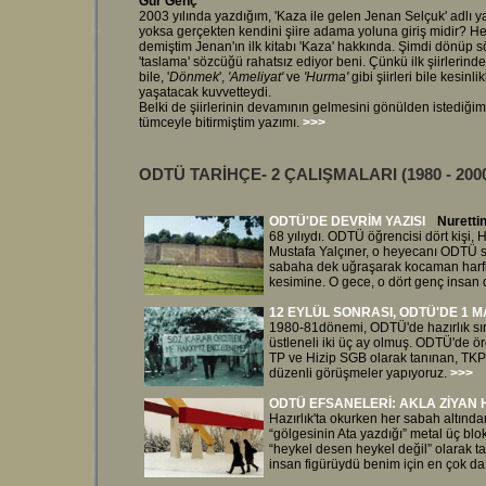
Gür Genç
2003 yılında yazdığım, 'Kaza ile gelen Jenan Selçuk' adlı yazı
yoksa gerçekten kendini şiire adama yoluna giriş midir? He
demiştim Jenan'ın ilk kitabı 'Kaza' hakkında. Şimdi dönüp sö
'taslama' sözcüğü rahatsız ediyor beni. Çünkü ilk şiirlerinden
bile, '
Dönmek
',
'Ameliyat'
ve
'Hurma'
gibi şiirleri bile kesin
yaşatacak kuvvetteydi.
Belki de şiirlerinin devamının gelmesini gönülden istediği
tümceyle bitirmiştim yazımı.
>>>
ODTÜ TARİHÇE- 2 ÇALIŞMALARI
(1980 - 2
ODTÜ'DE DEVRİM YAZISI
Nuretti
68 yılıydı. ODTÜ öğrencisi dört kişi
Mustafa Yalçıner, o heyecanı ODTÜ s
sabaha dek uğraşarak kocaman harf
kesimine. O gece, o dört genç insan dü
12 EYLÜL SONRASI, ODTÜ'DE 1 MA
1980-81dönemi, ODTÜ'de hazırlık sı
üstleneli iki üç ay olmuş. ODTÜ'de ö
TP ve Hizip SGB olarak tanınan, TKP-
düzenli görüşmeler yapıyoruz.
>>>
ODTÜ EFSANELERİ: AKLA ZİYAN 
Hazırlık'ta okurken her sabah altında
“gölgesinin Ata yazdığı” metal üç bl
“heykel desen heykel değil” olarak 
insan figürüydü benim için en çok da 