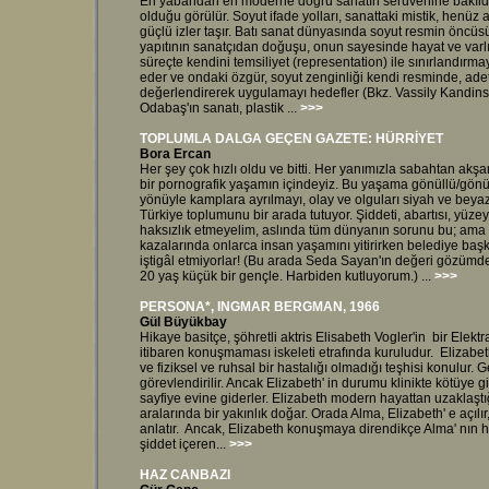
En yabandan en moderne doğru sanatın serüvenine bakıldı
olduğu görülür. Soyut ifade yolları, sanattaki mistik, henüz
güçlü izler taşır. Batı sanat dünyasında soyut resmin öncüs
yapıtının sanatçıdan doğuşu, onun sayesinde hayat ve varlık
süreçte kendini temsiliyet (representation) ile sınırlandır
eder ve ondaki özgür, soyut zenginliği kendi resminde, adet
değerlendirerek uygulamayı hedefler (Bkz. Vassily Kandin
Odabaş'ın sanatı, plastik ...
>>>
TOPLUMLA DALGA GEÇEN GAZETE: HÜRRİYET
Bora Ercan
Her şey çok hızlı oldu ve bitti. Her yanımızla sabahtan a
bir pornografik yaşamın içindeyiz. Bu yaşama gönüllü/gönül
yönüyle kamplara ayrılmayı, olay ve olguları siyah ve bey
Türkiye toplumunu bir arada tutuyor. Şiddeti, abartısı, yüze
haksızlık etmeyelim, aslında tüm dünyanın sorunu bu; ama h
kazalarında onlarca insan yaşamını yitirirken belediye başk
iştigâl etmiyorlar! (Bu arada Seda Sayan'ın değeri gözümde b
20 yaş küçük bir gençle. Harbiden kutluyorum.) ...
>>>
PERSONA*, INGMAR BERGMAN, 1966
Gül Büyükbay
Hikaye basitçe, şöhretli aktris Elisabeth Vogler'in bir Elek
itibaren konuşmaması iskeleti etrafında kuruludur. Elizabeth,
ve fiziksel ve ruhsal bir hastalığı olmadığı teşhisi konulur.
görevlendirilir. Ancak Elizabeth' in durumu klinikte kötüye gi
sayfiye evine giderler. Elizabeth modern hayattan uzaklaştığı
aralarında bir yakınlık doğar. Orada Alma, Elizabeth' e açılır
anlatır. Ancak, Elizabeth konuşmaya direndikçe Alma' nın haya
şiddet içeren...
>>>
HAZ CANBAZI