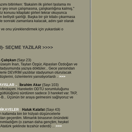
mı bitirirken: 'Bakalım ilk şiirleri taslama mı
r şey onun çalışmasına, çalışkanlığına kalmış,"
z konusu kitaptaki şiirleri tekrar okuyunca
 belliydi şairliği. Başka bir şiir kitabı çıkarmasa
likle sonraki zamanlara kalacak, adını şair olarak
m ve onu yüreklendirmek için yukardaki o
000)- SEÇME YAZILAR
>>>>
n Çalışkan
(Sayı 23)
, Hüseyin İnan, Taylan Özgür, Alpaslan Özdoğan ve
tadyumunda yazıya döktüler... Gece yarısından
lerle DEVRİM yazdılar stadyumun oturulacak
şlerini, özlemlerini yansıtıyorlardı ..
>>>
YISLAR ..
İbrahim Akar
(Sayı 103)
nıfındayım. Hareketin ODTÜ sorumluluğunu
rgütlülüğünü sürdüren sadece 3 hareket var. TKP,
B... Üçünün bir araya gelmesini sağlıyoruz ve
HİKAYELER
Haluk Kalafat
(Sayı 43)
n kafamda bin bir hülyalı düşüncelerle
oktan geçerdim. Mimarlık binasının önündeki
tanımladığım (o zaman daha gençtim, heykel
Atatürk şeklinde tezahür ederdi) ...
>>>