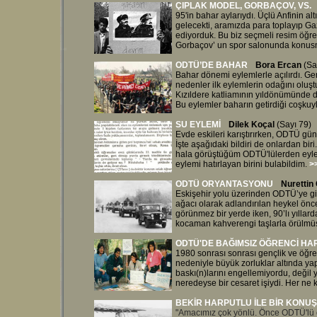
ÇIPLAK MODEL, GORBAÇOV, VS.
95'in bahar aylarıydı. Üçlü Anfinin al
gelecekti, aramızda para toplayıp Gaz
ediyorduk. Bu biz seçmeli resim öğre
Gorbaçov’ un spor salonunda konusm
ODTÜ’DE BAHAR
Bora Ercan
(Sa
Bahar dönemi eylemlerle açılırdı. Ger
nedenler ilk eylemlerin odağını oluş
Kızıldere katliamının yıldönümünde d
Bu eylemler baharın getirdiği coşkuyla
SU EYLEMİ
Dilek Koçal
(Sayı 79)
Evde eskileri karıştırırken, ODTÜ günl
İşte aşağıdaki bildiri de onlardan bi
hala görüştüğüm ODTÜ'lülerden eyle
eylemi hatırlayan birini bulabildim.
>
ODTÜ ORYANTASYON
U
Nurettin
Eskişehir yolu üzerinden ODTÜ’ye giri
ağacı olarak adlandırılan heykel önc
görünmez bir yerde iken, 90’lı yıllard
kocaman kahverengi taşlarla örülmüş 
ODTÜ'DE BAĞIMSIZ ÖĞRENCİ HA
1980 sonrası sonrası gençlik ve öğre
nedeniyle büyük zorluklar altında yap
baskı(n)larını engellemiyordu, değil 
neredeyse bir cesaret işiydi. Her ne k
BEKİR HARPUTLU İLE BİR KONUŞ
"Amacımız çok yönlü. Önce ODTÜ'lü ö