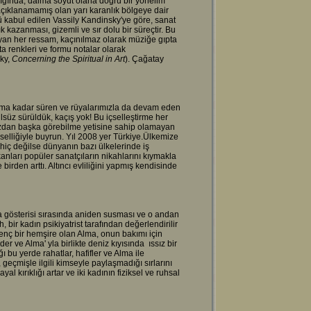
ğında, daima soyut olana doğru bir yönelim
 açıklanamamış olan yarı karanlık bölgeye dair
ü kabul edilen Vassily Kandinsky'ye göre, sanat
 kazanması, gizemli ve sır dolu bir süreçtir. Bu
mayan her ressam, kaçınılmaz olarak müziğe gıpta
a renkleri ve formu notalar olarak
sky,
Concerning the Spiritual in Art
). Çağatay
kşama kadar süren ve rüyalarımızla da devam eden
süz sürüldük, kaçış yok! Bu içselleştirme her
azdan başka görebilme yetisine sahip olamayan
yselliğiyle buyrun. Yıl 2008 yer Türkiye.Ülkemize
iç değilse dünyanın bazı ülkelerinde iş
anları popüler sanatçıların nikahlarını kıymakla
irden arttı. Altıncı evliliğini yapmış kendisinde
tra gösterisi sırasında aniden susması ve o andan
 bir kadın psikiyatrist tarafından değerlendirilir
 Genç bir hemşire olan Alma, onun bakımı için
der ve Alma' yla birlikte deniz kıyısında ıssız bir
 bu yerde rahatlar, hafifler ve Alma ile
, geçmişle ilgili kimseyle paylaşmadığı sırlarını
l kırıklığı artar ve iki kadının fiziksel ve ruhsal