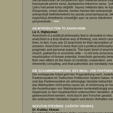
harcamalarından ve bünyelerinin aşırı miktarda besine ihti
harcayacak yeriniz varsa, faydalanma imkanınız varsa, "çokl
'çok'u harcamak kolay değildir. Sayısız miktarda tabu ve topl
Dolayısıyla, cinsel oburluk, hemen hemen tüm antropolojik 
antropolojik betimlemelerini bu yazıda umursamayacak, dikka
özgürlükçü felsefelerin cinselliğin aşırı ve yersiz tüketimin
çerçevesinde...
>>>
AN INTRODUCT
I
ON TO ANARCHISM
Liz A. Higheyman
Anarchism is a political philosophy that is shrouded in misco
anarchism is a truly diverse way of thinking, one which can
lines. In fact, if you ask 10 anarchists for their description o
answers. Anarchism is more than just a political philosophy; 
pragmatic and personal aspects. The basic tenet of anarchism 
church, patriarchy or economic elite -- is not only unnecessa
maximization of human potential. Anarchists generally bel
their own affairs on the basis of creativity, cooperation, and
inherently corrupting, and that authorities are inevitably m
DIE ZUSAMMENWIRKUNG DES WAHL- UND PARTEIEN
Die vorliegende Arbeit geht der Fragestellung nach, inwie
Parteiensystem im Türkischen Politischen System haben. 
und das Parteiensystem als abhängige Variable betrachtet 
das Wahlsystem nicht prima causa sei. In Anlehnung an Nohl
die Auswirkungen von Wahlsystemen kontextabhängig sind. 
Gegensatz zu den hauptsächlich untersuchten Variablen, 
gekennzeichnet werden, nicht durch den Forscher gesetzt,
der untersuchten Variablen lagern und deren Verhalten meh
SOYUTUN ÖTESİNDE: ÇAĞATAY ODABAŞ
Dr
. Kubilay Akman