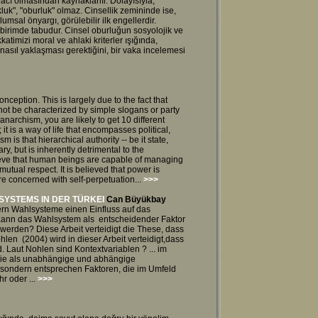
yacı olmasından kaynaklanır. Dolayısıyla,
uk", "oburluk" olmaz. Cinsellik zemininde ise,
umsal önyargı, görülebilir ilk engellerdir.
birimde tabudur. Cinsel oburluğun sosyolojik ve
timizi moral ve ahlaki kriterler ışığında,
e nasıl yaklaşması gerektiğini, bir vaka incelemesi
nception. This is largely due to the fact that
not be characterized by simple slogans or party
f anarchism, you are likely to get 10 different
it is a way of life that encompasses political,
is that hierarchical authority -- be it state,
ry, but is inherently detrimental to the
ieve that human beings are capable of managing
 mutual respect. It is believed that power is
ore concerned with self-perpetuation...
>>>
SYSTEMS IN DER TÜRKEI
Can Büyükbay
fern Wahlsysteme einen Einfluss auf das
Kann das Wahlsystem als entscheidender Faktor
werden? Diese Arbeit verteidigt die These, dass
en (2004) wird in dieser Arbeit verteidigt,dass
Laut Nohlen sind Kontextvariablen ? ... im
die als unabhängige und abhängige
 sondern entsprechen Faktoren, die im Umfeld
r oder ...
>>>