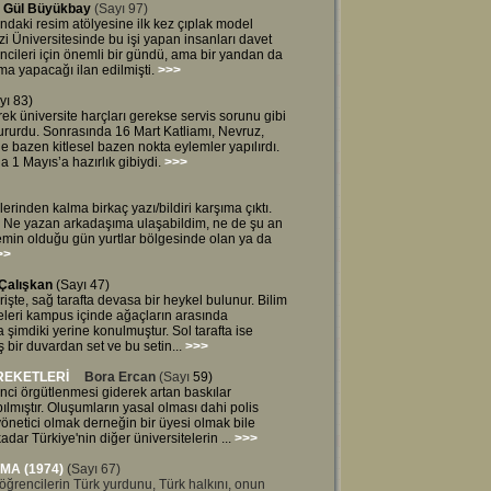
Gül Büyükbay
(Sayı 97)
tındaki resim atölyesine ilk kez çıplak model
i Üniversitesinde bu işi yapan insanları davet
ncileri için önemli bir gündü, ama bir yandan da
a yapacağı ilan edilmişti.
>>>
yı 83)
ek üniversite harçları gerekse servis sorunu gibi
tururdu. Sonrasında 16 Mart Katliamı, Nevruz,
e bazen kitlesel bazen nokta eylemler yapılırdı.
 1 Mayıs’a hazırlık gibiydi.
>>>
erinden kalma birkaç yazı/bildiri karşıma çıktı.
ri. Ne yazan arkadaşıma ulaşabildim, ne de şu an
min olduğu gün yurtlar bölgesinde olan ya da
>>
 Çalışkan
(Sayı 47)
şte, sağ tarafta devasa bir heykel bulunur. Bilim
eleri kampus içinde ağaçların arasında
a şimdiki yerine konulmuştur. Sol tarafta ise
bir duvardan set ve bu setin...
>>>
REKETLERİ
Bora Ercan
(Sayı
59)
nci örgütlenmesi giderek artan baskılar
ılmıştır. Oluşumların yasal olması dahi polis
yönetici olmak derneğin bir üyesi olmak bile
adar Türkiye'nin diğer üniversitelerin ...
>>>
MA (1974)
(Sayı 67)
ğrencilerin Türk yurdunu, Türk halkını, onun