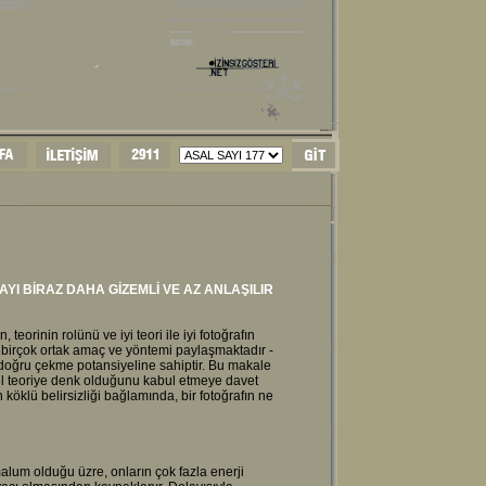
YI BİRAZ DAHA GİZEMLİ VE AZ ANLAŞILIR
orinin rolünü ve iyi teori ile iyi fotoğrafın
e birçok ortak amaç ve yöntemi paylaşmaktadır -
na doğru çekme potansiyeline sahiptir. Bu makale
cel teoriye denk olduğunu kabul etmeye davet
 köklü belirsizliği bağlamında, bir fotoğrafın ne
alum olduğu üzre, onların çok fazla enerji