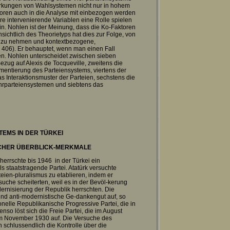
 Wirkungen von Wahlsystemen nicht nur in hohem
toren auch in die Analyse mit einbezogen werden
intervenierende Variablen eine Rolle spielen
in. Nohlen ist der Meinung, dass die Ko-Faktoren
ichtlich des Theorietyps hat dies zur Folge, von
d zu nehmen und kontextbezogene,
 406). Er behauptet, wenn man einen Fall
en. Nohlen unterscheidet zwischen sieben
Bezug auf Alexis de Tocqueville, zweitens die
agmentierung des Parteiensystems, viertens der
as Interaktionsmuster der Parteien, sechstens die
ehrparteiensystemen und siebtens das
TEMS IN DER TÜRKEI
CHER ÜBERBLICK-MERKMALE
errschte bis 1946 in der Türkei ein
s staatstragende Partei. Atatürk versuchte
ien-pluralismus zu etablieren, indem er
rsuche scheiterten, weil es in der Bevöl-kerung
rnisierung der Republik herrschten. Die
nd anti-modernistische Ge-dankengut auf, so
onelle Republikanische Progressive Partei, die in
so löst sich die Freie Partei, die im August
 im November 1930 auf. Die Versuche des
n schlussendlich die Kontrolle über die