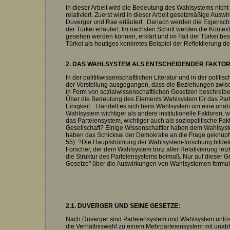
In dieser Arbeit wird die Bedeutung des Wahlsystems nicht 
relativiert. Zuerst wird in dieser Arbeit gesetzmäßige A
Duverger und Rae erläutert. Danach werden die Eigensch
der Türkei erläutert. Im nächsten Schritt werden die Kontext
gesehen werden können, erklärt und im Fall der Türkei bes
Türkei als heutiges konkretes Beispiel der Reflektierung de
2. DAS WAHLSYSTEM ALS ENTSCHEIDENDER FAKTO
In der politikwissenschaftlichen Literatur und in der polit
der Vorstellung ausgegangen, dass die Beziehungen zwi
in Form von sozialwissenschaftlichen Gesetzen beschreibe
Über die Bedeutung des Elements Wahlsystem für das Parte
Einigkeit. Handelt es sich beim Wahlsystem um eine unab
Wahlsystem wichtiger als andere institutionelle Faktoren,
das Parteiensystem, wichtiger auch als soziopolitische Fakto
Gesellschaft? Einige Wissenschaftler haben dem Wahlsys
haben das Schicksal der Demokratie an die Frage geknüpft
55). ?Die Hauptströmung der Wahlsystem-forschung bildet
Forscher, der dem Wahlsystem trotz aller Relativierung let
die Struktur des Parteiensystems beimaß. Nur auf dieser
Gesetze" über die Auswirkungen von Wahlsystemen formul
2.1. DUVERGER UND SEINE GESETZE:
Nach Duverger sind Parteiensystem und Wahlsystem unlösl
die Verhältniswahl zu einem Mehrparteiensystem mit unabh