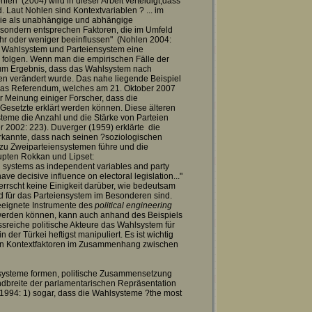
en (2004) wird in dieser Arbeit verteidigt,dass
Laut Nohlen sind Kontextvariablen ? ... im
die als unabhängige und abhängige
 sondern entsprechen Faktoren, die im Umfeld
ehr oder weniger beeinflussen" (Nohlen 2004:
m Wahlsystem und Parteiensystem eine
en folgen. Wenn man die empirischen Fälle der
 zum Ergebnis, dass das Wahlsystem nach
iten verändert wurde. Das nahe liegende Beispiel
t das Referendum, welches am 21. Oktober 2007
r Meinung einiger Forscher, dass die
esetzte erklärt werden können. Diese älteren
teme die Anzahl und die Stärke von Parteien
er 2002: 223). Duverger (1959) erklärte die
rkannte, dass nach seinen ?soziologischen
 zu Zweiparteiensystemen führe und die
pten Rokkan und Lipset:
oral systems as independent variables and party
ve decisive influence on electoral legislation..."
rrscht keine Einigkeit darüber, wie bedeutsam
d für das Parteiensystem im Besonderen sind.
eeignete Instrumente des
political engineering
lt werden können, kann auch anhand des Beispiels
ussreiche politische Akteure das Wahlsystem für
der Türkei heftigst manipuliert. Es ist wichtig
elen Kontextfaktoren im Zusammenhang zwischen
insysteme formen, politische Zusammensetzung
dbreite der parlamentarischen Repräsentation
994: 1) sogar, dass die Wahlsysteme ?the most