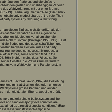
n, abhängigen Parteien, und die einfache
wechselnden großen und unabhängigen Parteien
ng des Wahlverfahrens mit der einer Bremse
58: 219). Hierbei argumentiert Rae (1967: 69) ?
ich obtain only modest shares of the vote. They
n of party systems by favouring a few strong
 man diesen Einfluss nicht für größer als den
ass das Wahlverfahren nie die eigentliche
derheiten, Ideologien, vor allem aber die
idende Rolle zukommt (Duverger 1958: 219). Es ist
unkt die Bedeutung des gesellschaftlichen und
ationship between electoral rules and party
toral regime does not necessarily produce a
ral other forces, some of which tend in the
004: 396). Nohlen meint, dass ?diese späte
 seiner Gesetze die Praxis kaum verändern
enhangs vom Wahlsystem und Parteiensystem
ences of Electoral Laws" (1967) die Beziehung
eifend mit statistischen Methoden untersucht
 Wahlsysteme grosse Parteien und auf der
als in der elektoralen Ebene, wobei die größte
simple-majority single-ballot system and the
 vote and simple-majority vote countries are
explained as a result of special conditions" (Rae
dass dieser nur statistisch-emprische