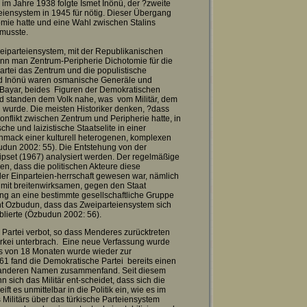
 im Jahre 1938 folgte Ismet Inönü, der ?zweite
ensystem in 1945 für nötig. Dieser Übergang
nomie hatte und eine Wahl zwischen Stalins
 musste.
weiparteiensystem, mit der Republikanischen
enn man Zentrum-Peripherie Dichotomie für die
artei das Zentrum und die populistische
 und Inönü waren osmanische Generäle und
Bayar, beides Figuren der Demokratischen
nd standen dem Volk nahe, was vom Militär, dem
 wurde. Die meisten Historiker denken, ?dass
nflikt zwischen Zentrum und Peripherie hatte, in
e und laizistische Staatselite in einer
schmack einer kulturell heterogenen, komplexen
udun 2002: 55). Die Entstehung von der
pset (1967) analysiert werden. Der regelmäßige
gen, dass die politischen Akteure diese
n der Einparteien-herrschaft gewesen war, nämlich
h mit breitenwirksamen, gegen den Staat
ung an eine bestimmte gesellschaftliche Gruppe
t Ozbudun, dass das Zweiparteiensystem sich
tablierte (Özbudun 2002: 56).
he Partei verbot, so dass Menderes zurücktreten
Türkei unterbrach. Eine neue Verfassung wurde
ärs von 18 Monaten wurde wieder zur
61 fand die Demokratische Partei bereits einen
em anderen Namen zusammenfand. Seit diesem
Wenn sich das Militär ent-scheidet, dass sich die
ft es unmittelbar in die Politik ein, wie es im
 Militärs über das türkische Parteiensystem