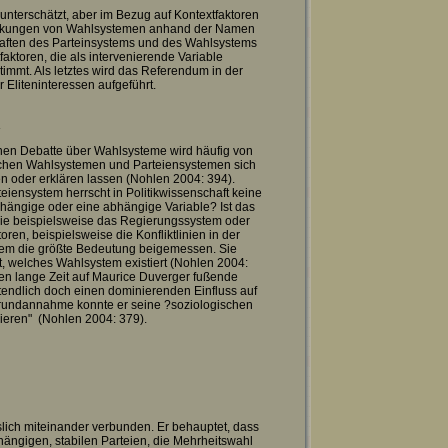
unterschätzt, aber im Bezug auf Kontextfaktoren
uswirkungen von Wahlsystemen anhand der Namen
aften des Parteinsystems und des Wahlsystems
faktoren, die als intervenierende Variable
timmt. Als letztes wird das Referendum in der
r Eliteninteressen aufgeführt.
R
ischen Debatte über Wahlsysteme wird häufig von
schen Wahlsystemen und Parteiensystemen sich
n oder erklären lassen (Nohlen 2004: 394).
iensystem herrscht in Politikwissenschaft keine
hängige oder eine abhängige Variable? Ist das
 wie beispielsweise das Regierungssystem oder
ren, beispielsweise die Konfliktlinien in der
tem die größte Bedeutung beigemessen. Sie
, welches Wahlsystem existiert (Nohlen 2004:
en lange Zeit auf Maurice Duverger fußende
ztendlich doch einen dominierenden Einfluss auf
 Grundannahme konnte er seine ?soziologischen
ieren" (Nohlen 2004: 379).
ich miteinander verbunden. Er behauptet, dass
ängigen, stabilen Parteien, die Mehrheitswahl