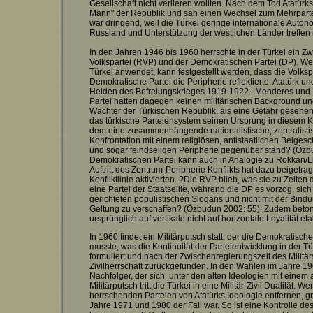
Gesellschaft nicht verlieren wollten. Nach dem Tod Atatürks
Mann" der Republik und sah einen Wechsel zum Mehrpartei
war dringend, weil die Türkei geringe internationale Auto
Russland und Unterstützung der westlichen Länder treffen
In den Jahren 1946 bis 1960 herrschte in der Türkei ein Z
Volkspartei (RVP) und der Demokratischen Partei (DP). W
Türkei anwendet, kann festgestellt werden, dass die Volksp
Demokratische Partei die Peripherie reflektierte. Atatürk
Helden des Befreiungskrieges 1919-1922. Menderes und 
Partei hatten dagegen keinen militärischen Background u
Wächter der Türkischen Republik, als eine Gefahr gesehen
das türkische Parteiensystem seinen Ursprung in diesem Ko
dem eine zusammenhängende nationalistische, zentralistisch
Konfrontation mit einem religiösen, antistaatlichen Beige
und sogar feindseligen Peripherie gegenüber stand? (Özb
Demokratischen Partei kann auch in Analogie zu Rokkan/Li
Auftritt des Zentrum-Peripherie Konflikts hat dazu beigetra
Konfliktlinie aktivierten. ?Die RVP blieb, was sie zu Zeite
eine Partei der Staatselite, während die DP es vorzog, sic
gerichteten populistischen Slogans und nicht mit der Bind
Geltung zu verschaffen? (Özbudun 2002: 55). Zudem beton
ursprünglich auf vertikale nicht auf horizontale Loyalität e
In 1960 findet ein Militärputsch statt, der die Demokratisc
musste, was die Kontinuität der Parteientwicklung in der 
formuliert und nach der Zwischenregierungszeit des Milit
Zivilherrschaft zurückgefunden. In den Wahlen im Jahre 19
Nachfolger, der sich unter den alten Ideologien mit ein
Militärputsch tritt die Türkei in eine Militär-Zivil Dualität. 
herrschenden Parteien von Atatürks Ideologie entfernen, grei
Jahre 1971 und 1980 der Fall war. So ist eine Kontrolle des