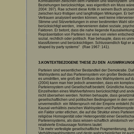
Korrelationen zwischen dem Parteien und Wahlsystem unte
Beziehungen berücksichtige, was eigentlich ein Muss wär
2004: 397). Rae scheint diese Kritik in seinem Buch anzue
zwischen kurz-fristigen und langfristigen Wirkungen. Er beh
Vertrauen analysiert werden können, weil keine interveni
Stimme und Sitzverteilungen in einer bestimmten Wahl stör
berücksichtigt werden, intervenieren dabei soziale, psych
Faktoren. Er betont, dass die nahe liegende Kausalwirku
Repräsentation von Parteien nur eine von vielen entscheid
sozial, rechtlich oder politisch. Rae behaupte, dass es un
klassifizieren und berücksichtigen. Schlussendlich fügt er 
shaped by party systems" (Rae 1967: 141).
3.KONTEXTBEZOGENE THESE ZU DEN AUSWIRKUN
Parteien sind wesentlicher Bestandteil der Demokratie. Dah
Wahlsystems auf das Parteiensystem von großer Bedeutung. 
es umstritten, wie groß der Einfluss des Wahlsystems auf 
(2004) kann man hier jedoch anwenden, dass ein kompl
Parteiensystem und Gesellschaft besteht. Gründliche Aussa
Einzelheiten eines Wahlverfahrens berücksichtigt und ande
nicht übersehen werden. Nohlen behaupte, dass gesetzmä
gesellschaftlichen und politischen Bedingungen in den ve
unvermeidlich ein Widerspruch mit der Empirie entsteht (
Kausal-verhältnis zwischen Wahlsystem und Parteiensy
ein Faktor unter etlichen, die auf die Struktur eines Partei
religiöse Homogenität oder Heterogenität einer Gesellschaft
Parteiensystems, als dass wissen-schaftlich ahistorisch v
relativierte Endaussage Nohlens lautet:
?Je mehr verfestigte gesellschaftliche Fragmentierung, des
Verhältniswahlsystems und desto wahrscheinlicher ist auc