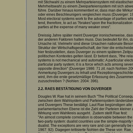
mit Stichwahl zu einem Mehrparteiensystem mit elastische
Mehrheitswahl zu einem Zweiparteiensystem mit sich ab
führe. Darüber hinaus kommentiert er, dass man die Wirku
oder eines Beschleunigers vergleichen muss (Duverger: 19
Most electoral systems work to the advantage of parties wh
tend, therefore, to act as ?brakes"upon the fractionalizatio
parties at the expense of many weaker ones".
Dreissig Jahre später meint Duverger ironischerweise, dass
der anderen Faktoren halten muss. Das bedeutet für ihn, d
Ursache ist. Vielmehr sind diese Ursachen nationale Beson
Struktur der Wirtschaftsgesellschaft, der hier die entsche
hier festzustellen, dass Duverger zu einem späteren Zeitp
politischen Kontextes gelten lässt. Er betont dass, ?the rel
systems is not mechanical and automatic: A particular elec
particular party system; it is a force which acts among seve
opposite direction" (Duverger 1986: 71 zit. nach Nohlen 2
Anmerkung Duvergers zu Inhalt und Rezeptionsgeschichte
wird, ihm die erste gesetzmäßige Erfassung des Zusamm
zuzuschreiben ? (Nohlen: 2004: 396).
2.2. RAES BESTÄTIGUNG VON DUVERGER
Dougles W. Rae hat in seinem Buch "The Political Consequ
zwischen dem Wahlsystem und Parteiensystem länderübergr
und Duvergers These bestätigt. Laut Rae begünstigen alle
parlamentarischen Ebene ist die Zahl der Parteien kleiner 
Wirkung vom Wahlkreis ausgeht. Zudem stellt Rae fest:
"An almost complete correlation is observable between the 
two-party system: dualist countries use the simple-majority
dualist. The exceptions are very rare and can generally be 
1967: 92). Dagegen kritisierte Nohlen die These von Rae, 