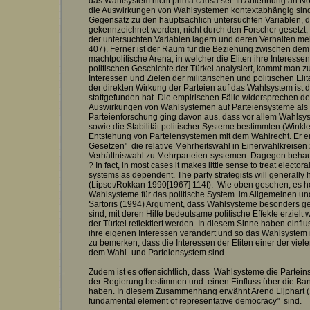
das Wahlsystem nicht prima causa sei. In Anlehnung an Nohl
die Auswirkungen von Wahlsystemen kontextabhängig sind. 
Gegensatz zu den hauptsächlich untersuchten Variablen, 
gekennzeichnet werden, nicht durch den Forscher gesetzt,
der untersuchten Variablen lagern und deren Verhalten m
407). Ferner ist der Raum für die Beziehung zwischen de
machtpolitische Arena, in welcher die Eliten ihre Interess
politischen Geschichte der Türkei analysiert, kommt man
Interessen und Zielen der militärischen und politischen El
der direkten Wirkung der Parteien auf das Wahlsystem is
stattgefunden hat. Die empirischen Fälle widersprechen de
Auswirkungen von Wahlsystemen auf Parteiensysteme als G
Parteienforschung ging davon aus, dass vor allem Wahlsys
sowie die Stabilität politischer Systeme bestimmten (Winkl
Entstehung von Parteiensystemen mit dem Wahlrecht. Er e
Gesetzen" die relative Mehrheitswahl in Einerwahlkreisen
Verhältniswahl zu Mehrparteien-systemen. Dagegen behau
? In fact, in most cases it makes little sense to treat elect
systems as dependent. The party strategists will generally ha
(Lipset/Rokkan 1990[1967] 114f). Wie oben gesehen, es he
Wahlsysteme für das politische System im Allgemeinen un
Sartoris (1994) Argument, dass Wahlsysteme besonders g
sind, mit deren Hilfe bedeutsame politische Effekte erzie
der Türkei reflektiert werden. In diesem Sinne haben einfl
ihre eigenen Interessen verändert und so das Wahlsystem in 
zu bemerken, dass die Interessen der Eliten einer der vi
dem Wahl- und Parteiensystem sind.
Zudem ist es offensichtlich, dass Wahlsysteme die Parte
der Regierung bestimmen und einen Einfluss über die Ban
haben. In diesem Zusammenhang erwähnt Arend Lijphart (1
fundamental element of representative democracy" sind.