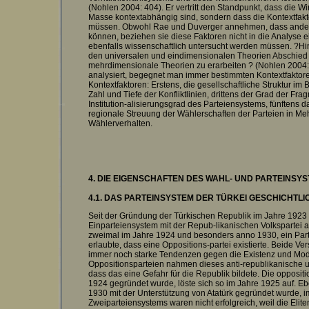
(Nohlen 2004: 404). Er vertritt den Standpunkt, dass die
Masse kontextabhängig sind, sondern dass die Kontextfak
müssen. Obwohl Rae und Duverger annehmen, dass andere 
können, beziehen sie diese Faktoren nicht in die Analyse e
ebenfalls wissenschaftlich untersucht werden müssen. ?Hins
den universalen und eindimensionalen Theorien Abschie
mehrdimensionale Theorien zu erarbeiten ? (Nohlen 2004:
analysiert, begegnet man immer bestimmten Kontextfaktor
Kontextfaktoren: Erstens, die gesellschaftliche Struktur im 
Zahl und Tiefe der Konfliktlinien, drittens der Grad der Fr
Institution-alisierungsgrad des Parteiensystems, fünftens d
regionale Streuung der Wählerschaften der Parteien in M
Wählerverhalten.
4. DIE EIGENSCHAFTEN DES WAHL-
UND PARTEINSYS
4.1.
DAS PARTEINSYSTEM DER TÜRKEI
GESCHICHTLI
Seit der Gründung der Türkischen Republik im Jahre 1923 h
Einparteiensystem mit der Repub-likanischen Volkspartei al
zweimal im Jahre 1924 und besonders anno 1930, ein Parte
erlaubte, dass eine Oppositions-partei existierte. Beide Ve
immer noch starke Tendenzen gegen die Existenz und Mode
Oppositionsparteien nahmen dieses anti-republikanische u
dass das eine Gefahr für die Republik bildete. Die oppositi
1924 gegründet wurde, löste sich so im Jahre 1925 auf. Eben
1930 mit der Unterstützung von Atatürk gegründet wurde,
Zweiparteiensystems waren nicht erfolgreich, weil die Elite