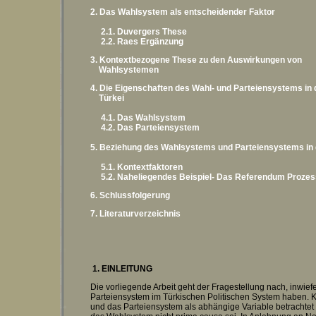
2. Das Wahlsystem als entscheidender Faktor
2.1. Duvergers These
2.2. Raes Ergänzung
3. Kontextbezogene These zu den Auswirkungen von
Wahlsystemen
4. Die Eigenschaften des Wahl- und Parteiensystems in 
Türkei
4.1. Das Wahlsystem
4.2. Das Parteiensystem
5. Beziehung des Wahlsystems und Parteiensystems in 
5.1. Kontextfaktoren
5.2. Naheliegendes Beispiel- Das Referendum Prozes
6. Schlussfolgerung
7. Literaturverzeichnis
1. EINLEITUNG
Die vorliegende Arbeit geht der Fragestellung nach, inwie
Parteiensystem im Türkischen Politischen System haben. 
und das Parteiensystem als abhängige Variable betrachtet 