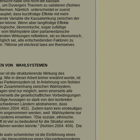
rsucht habe und nicht die kausale
e, um Duvergers Theorem zu validieren (Nohlen
rkennen. Nämlich unterscheidet er zuerst
auptet, dass kurzfristige Effekte mit mehr
erende Variable die Kausalwirkung zwischen der
en könne. Wenn aber langfristige Effekte
ologische, ökonomische, sogar zufällige
ng vom Wahlsystem über parlamentarische
enden Wirkungen reflektiere, sei es ökonomisch,
möglich sei, alle entscheidenden Faktoren zu
an: ?Worse yet electoral laws are themselves
GEN VON WAHLSYSTEMEN
er ist die strukturierende Wirkung des
Wie in dieser Arbeit bisher erwähnt wurde, ist
das Parteiensystem ist. In Anlehnung von Nohlen
exer Zusammenhang zwischen Wahlsystem,
gen sind nur möglich, wenn einerseits alle
rerseits die gesellschaftlichen Vorbedingungen
ßige Aussagen so stark von den konkreten
rschiedenen Ländern abstrahieren, dass
Nohlen 2004: 402). Zudem kann kein eindeutiges
stem angenommen werden, weil Wahlsysteme nur
ensystems einwirken. ?Die soziale, ethnische,
 ist viel zu bedeutend für die Struktur eines
erfahren werden könnte." (Nohlen 2004: 404). Die
to wahr-scheinlicher ist die Einführung eines
h die Herausbildung eines Viel-parteiensystems