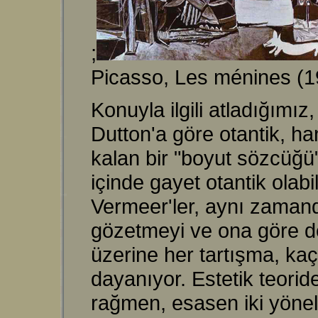
;
Picasso, Les ménines (1
Konuyla ilgili atladığımız
Dutton'a göre otantik, h
kalan bir "boyut sözcüğü
içinde gayet otantik olab
Vermeer'ler, aynı zamand
gözetmeyi ve ona göre de
üzerine her tartışma, kaç
dayanıyor. Estetik teori
rağmen, esasen iki yönel