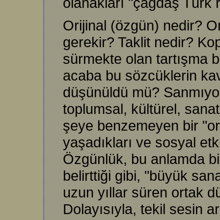
olanakları "çağdaş Türk r
Orijinal (özgün) nedir? Or
gerekir? Taklit nedir? Kop
sürmekte olan tartışma b
acaba bu sözcüklerin ka
düşünüldü mü? Sanmıyorum
toplumsal, kültürel, san
şeye benzemeyen bir "ori
yaşadıkları ve sosyal etki
Özgünlük, bu anlamda bir t
belirttiği gibi, "büyük sa
uzun yıllar süren ortak 
Dolayısıyla, tekil sesin a