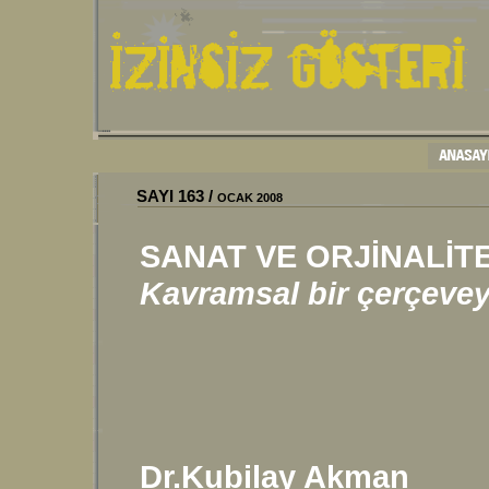
SAYI
163
/
OCAK 2008
SANAT VE ORJİNALİT
Kavramsal bir çerçeve
Dr.Kubilay Akman