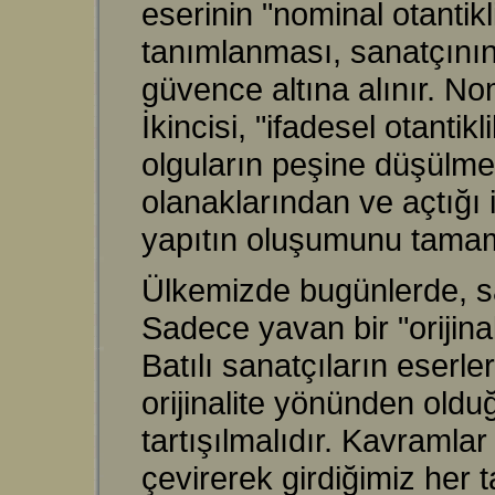
eserinin "nominal otantikl
tanımlanması, sanatçının 
güvence altına alınır. Nomi
İkincisi, "ifadesel otantik
olguların peşine düşülmez
olanaklarından ve açtığı
yapıtın oluşumunu tamam
Ülkemizde bugünlerde, san
Sadece yavan bir "orijinal
Batılı sanatçıların eserl
orijinalite yönünden olduğ
tartışılmalıdır. Kavramla
çevirerek girdiğimiz her