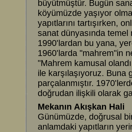
büyütmüştür. Bugün sana
köyümüzde yaşıyor olmam
yapıtlarını tartışırken, o
sanat dünyasında temel me
1990'lardan bu yana, yere
1960'larda "mahrem"in ne
"Mahrem kamusal olandır" 
ile karşılaşıyoruz. Buna g
parçalanmıştır. 1970'lerd
doğrudan ilişkili olarak g
Mekanın Akışkan Hali
Günümüzde, doğrusal bir 
anlamdaki yapıtların yer