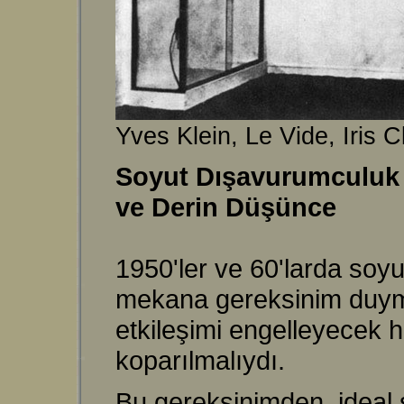
Yves Klein, Le Vide, Iris C
Soyut Dışavurumculuk v
ve Derin Düşünce
1950'ler ve 60'larda soyu
mekana gereksinim duymay
etkileşimi engelleyecek 
koparılmalıydı.
Bu gereksinimden, ideal