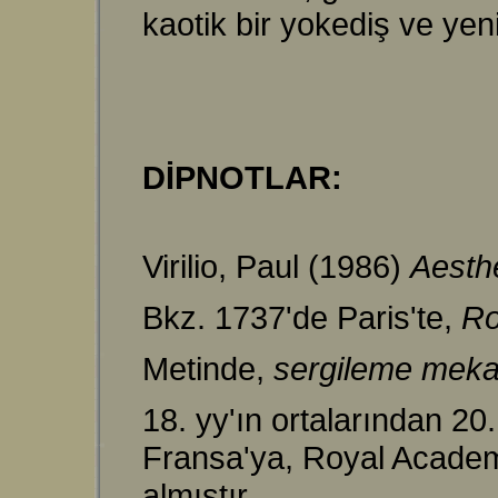
kaotik bir yokediş ve yen
DİPNOTLAR:
Virilio, Paul (1986)
Aesth
Bkz. 1737'de Paris'te,
Ro
Metinde,
sergileme mek
18. yy'ın ortalarından 20
Fransa'ya, Royal Academy
almıştır.