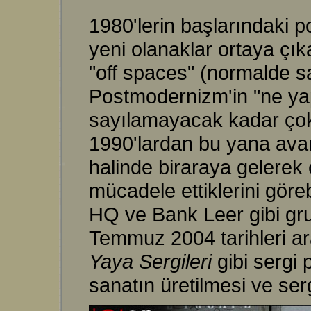
1980'lerin başlarındaki p
yeni olanaklar ortaya çık
"off spaces" (normalde san
Postmodernizm'in "ne yaps
sayılamayacak kadar çok f
1990'lardan bu yana avant
halinde biraraya gelerek 
mücadele ettiklerini göreb
HQ ve Bank Leer gibi gru
Temmuz 2004 tarihleri a
Yaya Sergileri
gibi sergi 
sanatın üretilmesi ve ser