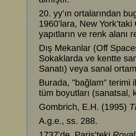
20. yy'ın ortalarından b
1960'lara, New York'taki 
yapıtların ve renk alanı r
Dış Mekanlar (Off Spaces
Sokaklarda ve kentte san
Sanatı) veya sanal ortam
Burada, "bağlam" terimi i
tüm boyutları (sanatsal, k
Gombrich, E.H. (1995)
T
A.g.e., ss. 288.
1737'de, Paris'teki
Roya