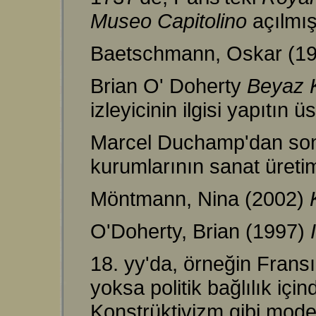
Museo Capitolino
açılmış
Baetschmann, Oskar (1
Brian O' Doherty
Beyaz 
izleyicinin ilgisi yapıtın 
Marcel Duchamp'dan sonr
kurumlarının sanat üretim
Möntmann, Nina (2002)
O'Doherty, Brian (1997)
18. yy'da, örneğin Fransız
yoksa politik bağlılık iç
Konstrüktivizm gibi mode