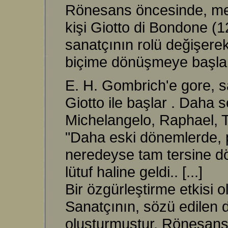
Rönesans öncesinde, mek
kişi Giotto di Bondone (12
sanatçının rolü değişere
biçime dönüşmeye başlam
E. H. Gombrich'e gore, sa
Giotto ile başlar
. Daha s
Michelangelo, Raphael, Ti
"Daha eski dönemlerde, p
neredeyse tam tersine dö
lütuf haline geldi.. [...]
Bir özgürleştirme etkisi 
Sanatçının, sözü edilen 
oluşturmuştur. Rönesans 