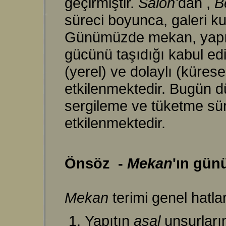
geçirmiştir.
Salon'
dan
,
B
süreci boyunca, galeri kur
Günümüzde mekan, yapıtın
gücünü taşıdığı kabul edi
(yerel) ve dolaylı (küres
etkilenmektedir. Bugün dü
sergileme ve tüketme sür
etkilenmektedir.
Önsöz -
Mekan
'ın gün
Mekan
terimi genel hatlar
Yapıtın
asal
unsurları