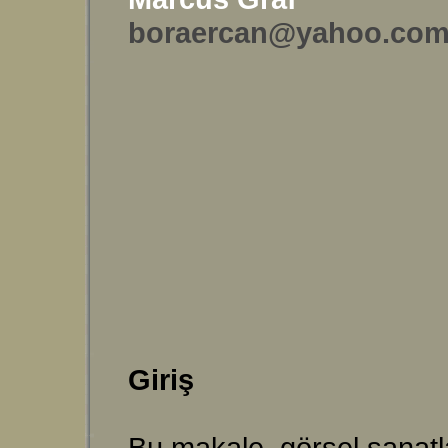
boraercan@yahoo.co
Giriş
Bu makale, görsel sanatl