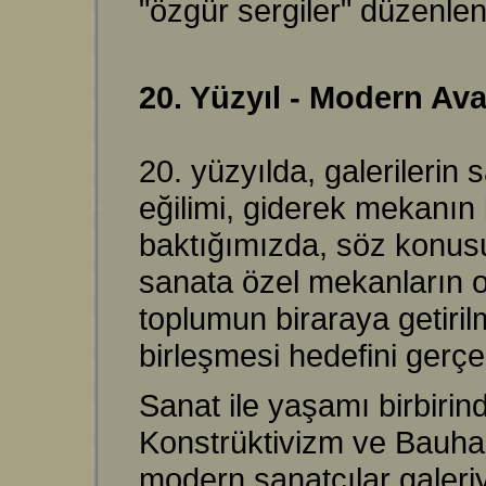
"özgür sergiler" düzenlen
20. Yüzyıl - Modern Av
20. yüzyılda, galerileri
eğilimi, giderek mekanın 
baktığımızda, söz konusu
sanata özel mekanların
toplumun biraraya getiri
birleşmesi hedefini gerç
Sanat ile yaşamı birbirin
Konstrüktivizm ve Bauhau
modern sanatçılar galer