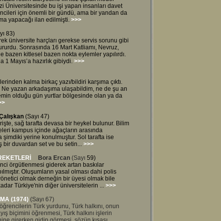
i Üniversitesinde bu işi yapan insanları davet
ncileri için önemli bir gündü, ama bir yandan da
a yapacağı ilan edilmişti.
>>>
yı 83)
ek üniversite harçları gerekse servis sorunu gibi
tururdu. Sonrasında 16 Mart Katliamı, Nevruz,
e bazen kitlesel bazen nokta eylemler yapılırdı.
 1 Mayıs’a hazırlık gibiydi.
>>>
erinden kalma birkaç yazı/bildiri karşıma çıktı.
ri. Ne yazan arkadaşıma ulaşabildim, ne de şu an
min olduğu gün yurtlar bölgesinde olan ya da
>>
 Çalışkan
(Sayı 47)
şte, sağ tarafta devasa bir heykel bulunur. Bilim
eleri kampus içinde ağaçların arasında
a şimdiki yerine konulmuştur. Sol tarafta ise
bir duvardan set ve bu setin...
>>>
REKETLERİ
Bora Ercan
(Sayı
59)
nci örgütlenmesi giderek artan baskılar
ılmıştır. Oluşumların yasal olması dahi polis
yönetici olmak derneğin bir üyesi olmak bile
adar Türkiye'nin diğer üniversitelerin ...
>>>
MA (1974)
(Sayı 67)
ğrencilerin Türk yurdunu, Türk halkını, onun
ayış biçimini öğrenmesi, Türk halkını işlerin
nine girerken gidip görmesi, sözün kısası