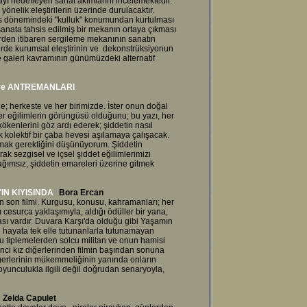
ı hedefleyen sanat akımlarını incelemektedir.
yönelik eleştirilerin üzerinde durulacaktır.
s dönemindeki "kulluk" konumundan kurtulması
a sanata tahsis edilmiş bir mekanın ortaya çıkması
lerden itibaren sergileme mekanının sanatın
rde kurumsal eleştirinin ve dekonstrüksiyonun
ve galeri kavramının günümüzdeki alternatif
 ve ANTREMANLARI
e; herkeste ve her birimizde. İster onun doğal
ter eğilimlerin görüngüsü olduğunu; bu yazı, her
 kökenlerini göz ardı ederek; şiddetin nasıl
 kolektif bir çaba hevesi aşılamaya çalışacak.
amak gerektiğini düşünüyorum. Şiddetin
rak sezgisel ve içsel şiddet eğilimlerimizi
bağımsız, şiddetin emareleri üzerine gitmek
'IN KIYISINDA
Bora Ercan
ın son filmi. Kurgusu, konusu, kahramanları; her
cesurca yaklaşımıyla, aldığı ödüller bir yana,
ası vardır. Duvara Karşı'da olduğu gibi Yaşamın
e hayata tek elle tutunanlarla tutunamayan
r. Bu tiplemelerden solcu militan ve onun hamisi
ci kız diğerlerinden filmin başından sonuna
iğerlerinin mükemmeliğinin yanında onların
oyunculukla ilgili değil doğrudan senaryoyla,
Zelda Capulet