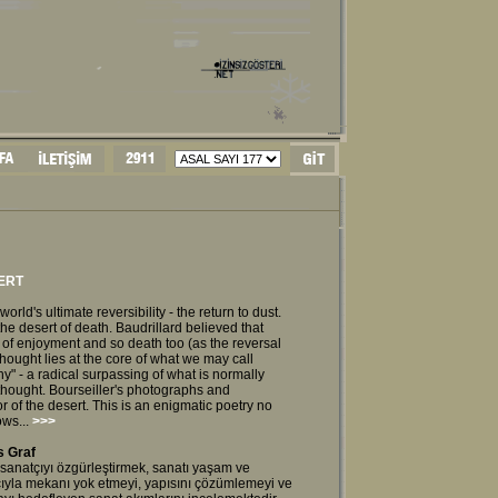
ERT
orld's ultimate reversibility - the return to dust.
the desert of death. Baudrillard believed that
ce of enjoyment and so death too (as the reversal
thought lies at the core of what we may call
hy" - a radical surpassing of what is normally
thought. Bourseiller's photographs and
 of the desert. This is an enigmatic poetry no
ws...
>>>
 Graf
sanatçıyı özgürleştirmek, sanatı yaşam ve
ıyla mekanı yok etmeyi, yapısını çözümlemeyi ve