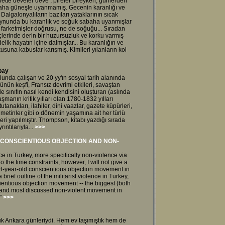
bette develer deve , pireler pireyken, günlerden
baha güneşle uyanmamış. Gecenin karanlığı ve
Dalgalonyalıların bazıları yataklarının sıcak
 koynunda bu karanlık ve soğuk sabaha uyanmışlar
farketmişler doğrusu, ne de soğuğu... Sıradan
çlerinde derin bir huzursuzluk ve korku varmış
ik hayatın içine dalmışlar... Bu karanlığın ve
suna kabuslar karışmış. Kimileri yılanların kol
bay
unda çalışan ve 20 yy'ın sosyal tarih alanında
nün keşfi, Fransız devrimi etkileri, savaştan
 sınıfın nasıl kendi kendisini oluşturan (aslında
aşmanın kritik yılları olan 1780-1832 yılları
anakları, ilahiler, dini vaazlar, gazete küpürleri,
en metinler gibi o dönemin yaşamına ait her türlü
i yapılmıştır. Thompson, kitabı yazdığı sırada
ıntılarıyla...
>>>
 CONSCIENTIOUS OBJECTION AND NON-
ence in Turkey, more specifically non-violence via
 the time constraints, however, I will not give a
18-year-old conscientious objection movement in
a brief outline of the militarist violence in Turkey,
entious objection movement -- the biggest (both
) and most discussed non-violent movement in
."
>>>
uk Ankara günleriydi. Hem ev taşımıştık hem de