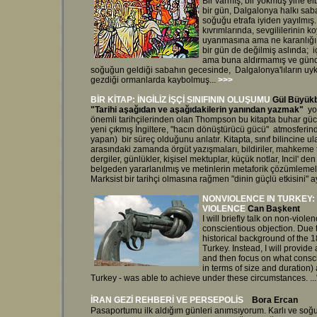
Bir varmış, bir yokmuş yine el
bir gün, Dalgalonya halkı sa
soğuğu etrafa iyiden yayılmış. 
kıvrımlarında, sevgililerinin
uyanmasına ama ne karanlığı 
bir gün de değilmiş aslında; i
ama buna aldırmamış ve gündel
soğuğun geldiği sabahın gecesinde, Dalgalonya'lıların uyku
gezdiği ormanlarda kaybolmuş...
>>>
BİR KİTAP: İNGİLİZ İŞÇİ SINIFININ OLUŞUMU
G
ül Büyük
"Tarihi aşağıdan ve aşağıdakilerin yanından yazmak"
yol
önemli tarihçilerinden olan Thompson bu kitapta buhar gücü
yeni çıkmış İngiltere, "hacın dönüştürücü gücü" atmosferinde
yapan) bir süreç olduğunu anlatır. Kitapta, sınıf bilincine ul
arasındaki zamanda örgüt yazışmaları, bildiriler, mahkeme tut
dergiler, günlükler, kişisel mektuplar, küçük notlar, Incil' d
belgeden yararlanılmış ve metinlerin metaforik çözümlemeler
Marksist bir tarihçi olmasına rağmen "dinin güçlü etkisini" ayr
NONVIOLENCE IN TURKEY:
VIOLENCE
Can Başkent
I will briefly talk on non-viol
conscientious objection. Due to
historical background of the 
Turkey. Instead, I will provide 
and then focus on what consci
in terms of size and duration
Turkey - was able to achieve under these circumstances. ..
İRAN GEZİ REHBERİ VE PERSEPOLİS
Bora Ercan
Pasaportumu ilk aldığım günleri anımsıyorum. Karlı ve soğ