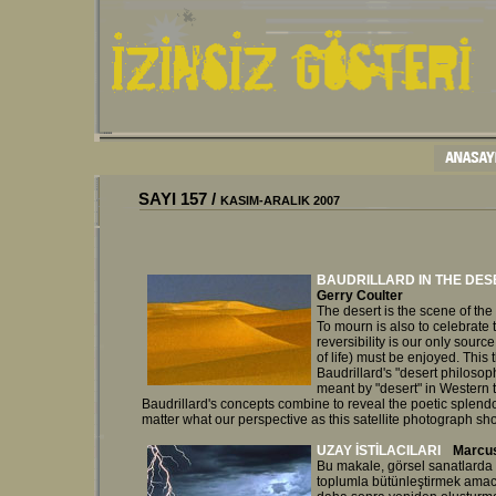
SAYI
157
/
KASIM-ARALIK
200
7
BAUDRILLARD IN THE DES
G
erry Coulter
The desert is the scene of the w
To mourn is also to celebrate 
reversibility is our only sour
of life) must be enjoyed. This 
Baudrillard's "desert philosop
meant by "desert" in Western 
Baudrillard's concepts combine to reveal the poetic splendor
matter what our perspective as this satellite photograph sho
UZAY İSTİLACILARI
Marcus
Bu makale, görsel sanatlarda 
toplumla bütünleştirmek amac