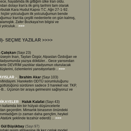
ce, hayatımda ilk gittiğim ülke İran oldu.
 dolayı İran'a ilk giriş tarihini tam olarak
ürbulak Kara Hudut Kapısı T.C. Ağrı 27-1-92.
 hiçbir yolculuğum ilk yolculuğumun bende
duğumuz İran'da çeşitli nedenlerle on gün kalmış,
alamıştık. Zafer Bozkaya'nın bilgisi ve
 yolculuk...
>>>
000)- SEÇME YAZILAR
>>>>
n Çalışkan
(Sayı 23)
, Hüseyin İnan, Taylan Özgür, Alpaslan Özdoğan ve
tadyumunda yazıya döktüler... Gece yarısından
lerle DEVRİM yazdılar stadyumun oturulacak
şlerini, özlemlerini yansıtıyorlardı ..
>>>
YISLAR ..
İbrahim Akar
(Sayı 103)
nıfındayım. Hareketin ODTÜ sorumluluğunu
rgütlülüğünü sürdüren sadece 3 hareket var. TKP,
B... Üçünün bir araya gelmesini sağlıyoruz ve
HİKAYELER
Haluk Kalafat
(Sayı 43)
n kafamda bin bir hülyalı düşüncelerle
oktan geçerdim. Mimarlık binasının önündeki
tanımladığım (o zaman daha gençtim, heykel
Atatürk şeklinde tezahür ederdi) ...
>>>
Gül Büyükbay
(Sayı 97)
tındaki resim atölyesine ilk kez çıplak model