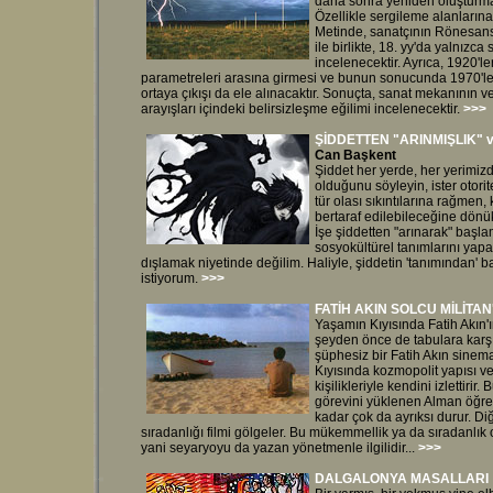
daha sonra yeniden oluşturmay
Özellikle sergileme alanlarına 
Metinde, sanatçının Rönesan
ile birlikte, 18. yy'da yalnızc
incelenecektir. Ayrıca, 1920'
parametreleri arasına girmesi ve bunun sonucunda 1970'le
ortaya çıkışı da ele alınacaktır. Sonuçta, sanat mekanının 
arayışları içindeki belirsizleşme eğilimi incelenecektir.
>>>
ŞİDDETTEN "ARINMIŞLIK"
Can Başkent
Şiddet her yerde, her yerimizd
olduğunu söyleyin, ister otori
tür olası sıkıntılarına rağmen,
bertaraf edilebileceğine dönük
İşe şiddetten "arınarak" başl
sosyokültürel tanımlarını yapa
dışlamak niyetinde değilim. Haliyle, şiddetin 'tanımından' 
istiyorum.
>>>
FATİH AKIN SOLCU MİLİTAN
Yaşamın Kıyısında Fatih Akın'
şeyden önce de tabulara karşı 
şüphesiz bir Fatih Akın sinem
Kıyısında kozmopolit yapısı v
kişilikleriyle kendini izlettiri
görevini yüklenen Alman öğren
kadar çok da ayrıksı durur. D
sıradanlığı filmi gölgeler. Bu mükemmellik ya da sıradanlık 
yani seyaryoyu da yazan yönetmenle ilgilidir...
>>>
DALGALONYA MASALLARI