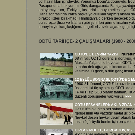
yol hazırlıkları içindeydik. Yönümüz Doğu'ta doğruydu. Böyle
Pasaportuma bakıyorum. Giriş damgasında Farsça yazdığından
anlayamıyorum,. Türkiye çıkış tarihi konuyu netleştiriyor: G
Daha sonrasında İran'a başka yolculuklar yapmış olsam da
bıraktığı izleri bırakmadı. Hindistan'a giderken geçecek ol
bu süreçte Şiraz ve İsfahan gibi şehirleri görme fırsatını yak
deneyimiyle karşılaştığımız engelleri zevkle aşarak geçmişti
ODTÜ TARİHÇE- 2 ÇALIŞMALARI
(1980 - 2
ODTÜ'DE DEVRİM YAZISI
Nuretti
68 yılıydı. ODTÜ öğrencisi dört kişi
Mustafa Yalçıner, o heyecanı ODTÜ s
sabaha dek uğraşarak kocaman harf
kesimine. O gece, o dört genç insan dü
12 EYLÜL SONRASI, ODTÜ'DE 1 MA
1980-81dönemi, ODTÜ'de hazırlık sı
üstleneli iki üç ay olmuş. ODTÜ'de ö
TP ve Hizip SGB olarak tanınan, TKP-
düzenli görüşmeler yapıyoruz.
>>>
ODTÜ EFSANELERİ: AKLA ZİYAN 
Hazırlık'ta okurken her sabah altında
“gölgesinin Ata yazdığı” metal üç bl
“heykel desen heykel değil” olarak 
insan figürüydü benim için en çok da 
ÇIPLAK MODEL, GORBAÇOV, VS.
95'in bahar aylarıydı. Üçlü Anfinin al