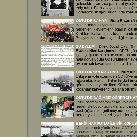
gelecekti, aramızda para toplayıp Gaz
ediyorduk. Bu biz seçmeli resim öğre
Gorbaçov’ un spor salonunda konusm
ODTÜ’DE BAHAR
Bora Ercan
(Sa
Bahar dönemi eylemlerle açılırdı. Ger
nedenler ilk eylemlerin odağını oluş
Kızıldere katliamının yıldönümünde d
Bu eylemler baharın getirdiği coşkuyla
SU EYLEMİ
Dilek Koçal
(Sayı 79)
Evde eskileri karıştırırken, ODTÜ günl
İşte aşağıdaki bildiri de onlardan bi
hala görüştüğüm ODTÜ'lülerden eyle
eylemi hatırlayan birini bulabildim.
>
ODTÜ ORYANTASYON
U
Nurettin
Eskişehir yolu üzerinden ODTÜ’ye giri
ağacı olarak adlandırılan heykel önc
görünmez bir yerde iken, 90’lı yıllard
kocaman kahverengi taşlarla örülmüş 
ODTÜ'DE BAĞIMSIZ ÖĞRENCİ HA
1980 sonrası sonrası gençlik ve öğre
nedeniyle büyük zorluklar altında yap
baskı(n)larını engellemiyordu, değil 
neredeyse bir cesaret işiydi. Her ne k
BEKİR HARPUTLU İLE BİR KONUŞ
"Amacımız çok yönlü. Önce ODTÜ'lü ö
sorunlarını, kaygı ve korkularını, yaş
başında, çiftini sürerken ya da made