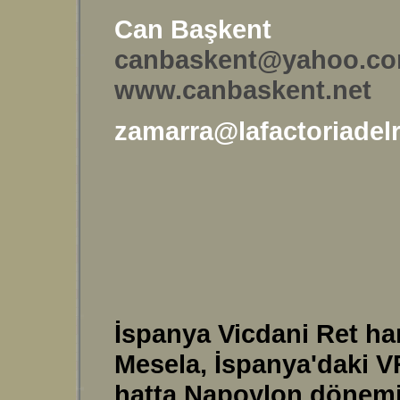
Can Başkent
canbaskent@yahoo.c
www.canbaskent.net
zamarra@lafactoriadel
İspanya Vicdani Ret har
Mesela, İspanya'daki VR
hatta Napoylon dönemiyle