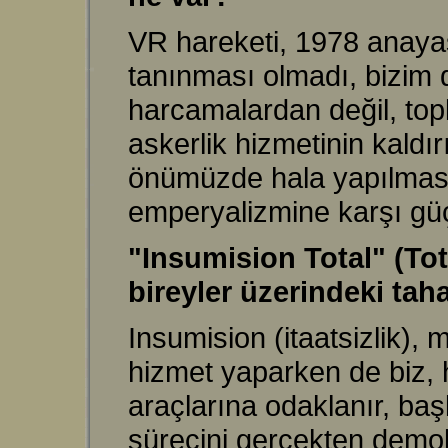
VR hareketi, 1978 anaya
tanınması olmadı, bizim 
harcamalardan değil, toplu
askerlik hizmetinin kaldı
önümüzde hala yapılması 
emperyalizmine karşı güç
"Insumision Total" (Tota
bireyler üzerindeki ta
Insumision (itaatsizlik), m
hizmet yaparken de biz, h
araçlarına odaklanır, ba
sürecini gerçekten demokr