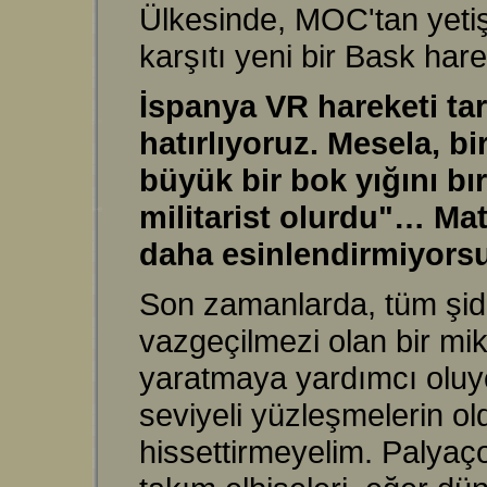
Ülkesinde, MOC'tan yetişm
karşıtı yeni bir Bask har
İspanya VR hareketi tar
hatırlıyoruz. Mesela, b
büyük bir bok yığını bı
militarist olurdu"… Ma
daha esinlendirmiyors
Son zamanlarda, tüm şidde
vazgeçilmezi olan bir m
yaratmaya yardımcı oluyo
seviyeli yüzleşmelerin o
hissettirmeyelim. Palyaço 