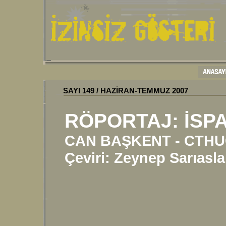
SAYI
149
/
HAZİRAN-TEMMUZ
200
7
RÖPORTAJ: İSP
CAN BAŞKENT - CTHU
Çeviri: Zeynep Sarıasl