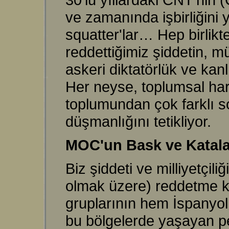
ve zamanında işbirliğini 
squatter'lar… Hep birlikte
reddettiğimiz şiddetin, m
askeri diktatörlük ve kan
Her neyse, toplumsal hare
toplumundan çok farklı s
düşmanlığını tetikliyor.
MOC'un Bask ve Katalan
Biz şiddeti ve milliyetçil
olmak üzere) reddetme ko
gruplarının hem İspanyol 
bu bölgelerde yaşayan pek