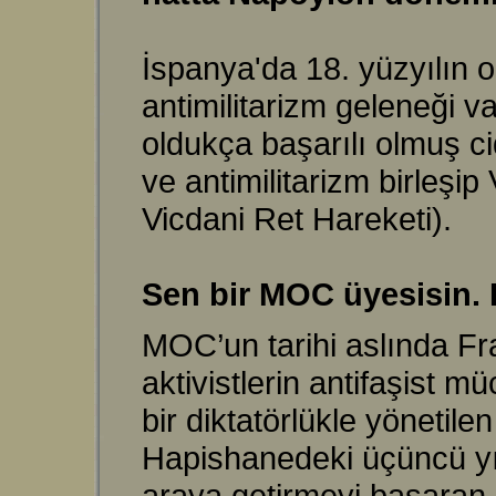
İspanya'da 18. yüzyılın 
antimilitarizm geleneği v
oldukça başarılı olmuş ci
ve antimilitarizm birleşi
Vicdani Ret Hareketi).
Sen bir MOC üyesisin. 
MOC’un tarihi aslında Fra
aktivistlerin antifaşist
bir diktatörlükle yönetile
Hapishanedeki üçüncü yılı
araya getirmeyi başaran bi