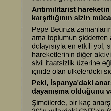
Antimilitarist hareketin
karşıtlığının sizin müc
Pepe Beunza zamanlarınd
ama toplumun şiddetten ar
dolayısıyla en etkili yol,
hareketlerinin diğer akti
sivil itaatsizlik üzerine 
içinde olan ülkelerdeki şi
Peki, İspanya'daki anar
dayanışma olduğunu va
Şimdilerde, bir kaç anarş
30'lu yıllardaki CNT'nin