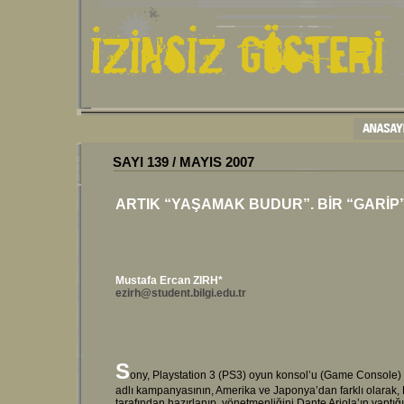
SAYI
139
/
MAYIS
200
7
ARTIK “YAŞAMAK BUDUR”. BİR “GARİP”
Mustafa Ercan ZIRH*
ezirh@student.bilgi.edu.tr
S
ony, Playstation 3 (PS3) oyun konsol’u (Game Console) iç
adlı kampanyasının, Amerika ve Japonya’dan farklı olarak
tarafından hazırlanıp, yönetmenliğini Dante Ariola’ın yaptığı