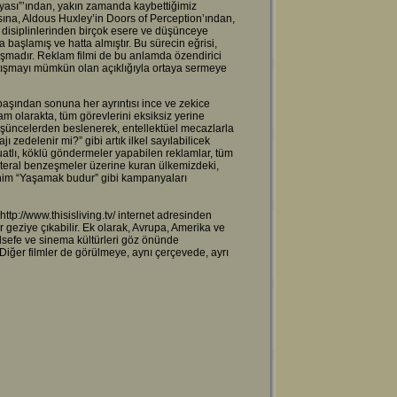
nyası”’ından, yakın zamanda kaybettiğimiz
sına, Aldous Huxley’in Doors of Perception’ından,
 disiplinlerinden birçok esere ve düşünceye
 başlamış ve hatta almıştır. Bu sürecin eğrisi,
tışmadır. Reklam filmi de bu anlamda özendirici
rtışmayı mümkün olan açıklığıyla ortaya sermeye
aşından sonuna her ayrıntısı ince ve zekice
m olarakta, tüm görevlerini eksiksiz yerine
düşüncelerden beslenerek, entellektüel mecazlarla
 zedelenir mi?” gibi artık ilkel sayılabilicek
atlı, köklü göndermeler yapabilen reklamlar, tüm
, literal benzeşmeler üzerine kuran ülkemizdeki,
ennim “Yaşamak budur” gibi kampanyaları
ttp://www.thisisliving.tv/ internet adresinden
 geziye çıkabilir. Ek olarak, Avrupa, Amerika ve
 felsefe ve sinema kültürleri göz önünde
Diğer filmler de görülmeye, aynı çerçevede, ayrı