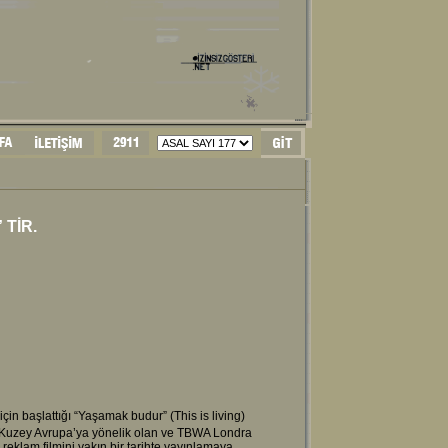
 TİR
.
in başlattığı “Yaşamak budur” (This is living)
, Kuzey Avrupa’ya yönelik olan ve TBWA Londra
 reklam filmini yakın bir tarihte yayınlamaya