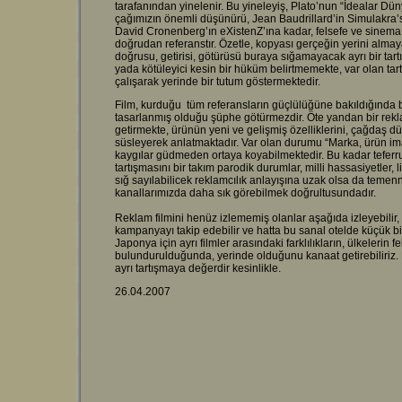
tarafanından yinelenir. Bu yineleyiş, Plato’nun “İdealar Dü
çağımızın önemli düşünürü, Jean Baudrillard’in Simulakra’
David Cronenberg’ın eXistenZ’ına kadar, felsefe ve sinema
doğrudan referanstır. Özetle, kopyası gerçeğin yerini almaya
doğrusu, getirisi, götürüsü buraya sığamayacak ayrı bir tar
yada kötüleyici kesin bir hüküm belirtmemekte, var olan ta
çalışarak yerinde bir tutum göstermektedir.
Film, kurduğu tüm referansların güçlülüğüne bakıldığında b
tasarlanmış olduğu şüphe götürmezdir. Öte yandan bir rekla
getirmekte, ürünün yeni ve gelişmiş özelliklerini, çağdaş 
süsleyerek anlatmaktadır. Var olan durumu “Marka, ürün imajı
kaygılar güdmeden ortaya koyabilmektedir. Bu kadar teferru
tartışmasını bir takım parodik durumlar, milli hassasiyetler
sığ sayılabilicek reklamcılık anlayışına uzak olsa da tem
kanallarımızda daha sık görebilmek doğrultusundadır.
Reklam filmini henüz izlememiş olanlar aşağıda izleyebilir, h
kampanyayı takip edebilir ve hatta bu sanal otelde küçük bir
Japonya için ayrı filmler arasındaki farklılıkların, ülkelerin
bulundurulduğunda, yerinde olduğunu kanaat getirebiliriz. 
ayrı tartışmaya değerdir kesinlikle.
26.04.2007