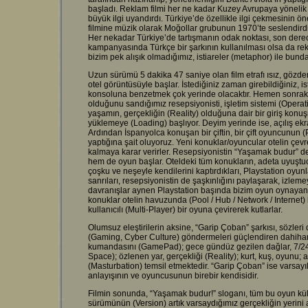
başladı. Reklam filmi her ne kadar Kuzey Avrupaya yönelik
büyük ilgi uyandırdı. Türkiye’de özellikle ilgi çekmesinin ön
filmine müzik olarak Moğollar grubunun 1970’te seslendirdi
Her nekadar Türkiye’de tartışmanın odak noktası, son derec
kampanyasında Türkçe bir şarkının kullanılması olsa da re
bizim pek alışık olmadığımız, istiareler (metaphor) ile bundan
Uzun sürümü 5 dakika 47 saniye olan film etrafı ısız, gözden
otel görüntüsüyle başlar. İstediğiniz zaman girebildiğiniz, i
konsoluna benzetmek çok yerinde olacaktır. Hemen sonrak
olduğunu sandığımız resepsiyonisti, işletim sistemi (Operat
yaşamın, gerçekliğin (Reality) olduğuna dair bir giriş konuş
yüklemeye (Loading) başlıyor. Deyim yerinde ise, açılış ekra
Ardından İspanyolca konuşan bir çiftin, bir çift oyuncunun (P
yaptığına şait oluyoruz. Yeni konuklar/oyuncular otelin çevr
kalmaya karar verirler. Resepsiyonistin “Yaşamak budur” d
hem de oyun başlar. Oteldeki tüm konukların, adeta uyuştuc
çoşku ve neşeyle kendilerini kaptırdıkları, Playstation oyun
sanrıları, resepsiyonistin de şaşkınlığını paylaşarak, izlem
davranışlar aynen Playstation başında bizim oyun oynayan 
konuklar otelin havuzunda (Pool / Hub / Network / Internet) 
kullanıcılı (Multi-Player) bir oyuna çevirerek kutlarlar.
Olumsuz eleştirilerin aksine, “Garip Çoban” şarkısı, sözleri 
(Gaming, Cyber Culture) göndermeleri güçlendiren dahihane 
kumandasını (GamePad); gece gündüz gezilen dağlar, 7/24 
Space); özlenen yar, gerçekliği (Reality); kurt, kuş, oyunu; 
(Masturbation) temsil etmektedir. “Garip Çoban” ise varsa
anlayışının ve oyuncusunun birebir kendisidir.
Filmin sonunda, “Yaşamak budur!” sloganı, tüm bu oyun kü
sürümünün (Version) artık varsaydığımız gerçekliğin yerini al