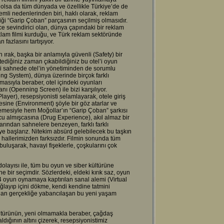
 olsa da tüm dünyada ve özellikle Türkiye’de de
emli nedenlerinden biri, haklı olarak, reklam
ği “Garip Çoban” parçasının seçilmiş olmasıdır.
e sevindirici olan, dünya çapındaki bir reklam
klam filmi kurduğu, ve Türk reklam sektöründe
 fazlasını tartışıyor.
 ırak, başka bir anlamıyla güvenli (Safety) bir
stediğiniz zaman çıkabildiğiniz bu otel’i oyun
i sahnede otel’in yönetiminden de sorumlu
ing System), dünya üzerinde birçok farklı
masıyla beraber, otel içindeki oyunları
nı (Openning Screen) ile bizi karşılıyor.
layer), resepsiyonisti selamlayarak, otele giriş
esine (Environment) şöyle bir göz atarlar ve
emesiyle hem Moğollar’ın “Garip Çoban” şarkısı
u almışcasına (Drug Experience), akıl almaz bir
larından sahnelere benzeyen, farklı farklı
eye başlarız. Nitekim absürd gelebilecek bu taşkın
hallerimizden farksızdır. Filmin sonunda tüm
buluşarak, havayi fişeklerle, çoşkularını çok
dolayısı ile, tüm bu oyun ve siber kültürüne
bir seçimdir. Sözlerdeki, eldeki kırık saz, oyun
oyun oynamaya kaptırılan sanal alemi (Virtual
ağlayıp içini dökme, kendi kendine tatmini
yılan gerçekliğe yabancılaşan bu yeni yaşam
ltürünün, yeni olmamakla beraber, çağdaş
dığının altını çizerek, resepsiyonistimiz