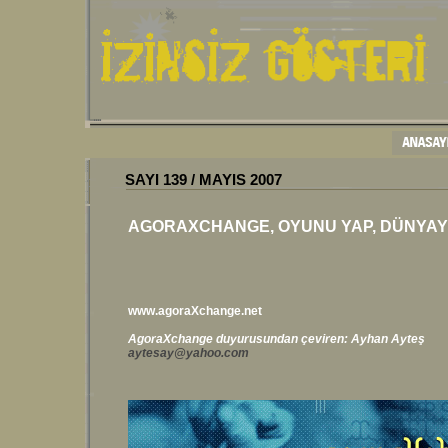
SAYI
139
/
MAYIS
200
7
AGORAXCHANGE, OYUNU YAP, DÜNYAYI
www.agoraXchange.net
AgoraXchange duyurusundan çeviren: Ayhan Ayteş
aytesay@yahoo.com