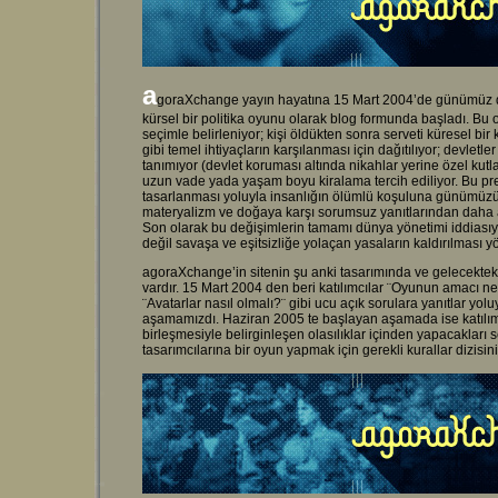
a
goraXchange yayın hayatına 15 Mart 2004’de günümüz dün
kürsel bir politika oyunu olarak blog formunda başladı. Bu 
seçimle belirleniyor; kişi öldükten sonra serveti küresel bir 
gibi temel ihtiyaçların karşılanması için dağıtılıyor; devletle
tanımıyor (devlet koruması altında nikahlar yerine özel kutlam
uzun vade yada yaşam boyu kiralama tercih ediliyor. Bu pre
tasarlanması yoluyla insanlığın ölümlü koşuluna günümüzün m
materyalizm ve doğaya karşı sorumsuz yanıtlarından daha a
Son olarak bu değişimlerin tamamı dünya yönetimi iddiası
değil savaşa ve eşitsizliğe yolaçan yasaların kaldırılması 
agoraXchange’in sitenin şu anki tasarımında ve gelecektek
vardır. 15 Mart 2004 den beri katılımcılar ¨Oyunun amacı ne
¨Avatarlar nasıl olmalı?¨ gibi ucu açık sorulara yanıtlar yoluy
aşamamızdı. Haziran 2005 te başlayan aşamada ise katılımc
birleşmesiyle belirginleşen olasılıklar içinden yapacakları 
tasarımcılarına bir oyun yapmak için gerekli kurallar dizisi