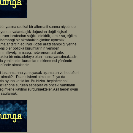
yasına radikal bir alternatif sunma niyetinde
oyunda, vatandaşlık doğuştan değil kişisel
kurum tarafından sağlık, elektrik, temiz su, eğitim
r herhangi bir akrabalık biçimine ayrıcalık
alar tercih ediliyor); özel arazi sahipliği yerine
nsipler politika kurumlarının yeniden
illiyetçi, mirasçı, heteronormatif aile,
kılcı bir mücadeleye olan inancı yansıtmaktadır.
yla yeni hakim kurumların eklenmesi yönünde
yönünde olmaktadır.
i tasarımlarına yansıyacak aşamaları ve hedefleri
 olmalı?¨ ¨Puan sistemi olmalı mı?¨ ya da
la oyuna katıldılar. Bu bizim ¨beyinfırtınası¨
ılar öne sürülen sebepler ve önceki yanıtların
seçimlerle katılımı sürdürmekteler. Asıl hedef oyun
ni sağlamak.