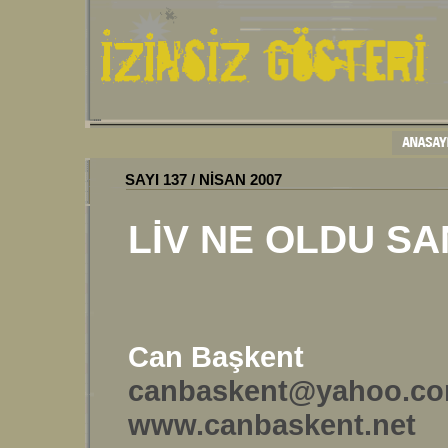
SAYI
137
/
NİSAN
200
7
LİV NE OLDU S
Can Başkent
canbaskent@yahoo.c
www.canbaskent.net