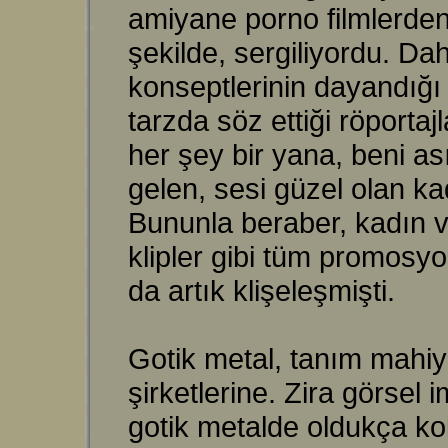
amiyane porno filmlerden a
şekilde, sergiliyordu. Da
konseptlerinin dayandığı 
tarzda söz ettiği röporta
her şey bir yana, beni as
gelen, sesi güzel olan k
Bununla beraber, kadın v
klipler gibi tüm promosy
da artık klişeleşmişti.
Gotik metal, tanım mahiy
şirketlerine. Zira görsel 
gotik metalde oldukça kol