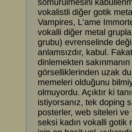
sömürülmesini kabullenm
vokalistli diğer gotik me
Vampires, L'ame Immortel
vokalli diğer metal grupl
grubu) evrenselinde değin
anlamsızdır, kabul. Fakat
dinlemekten sakınmanın e
görselliklerinden uzak du
memeleri olduğunu bilm
olmuyordu. Açıktır ki tanı
istiyorsanız, tek doping 
posterler, web siteleri ve
seksi kadın vokalli goti