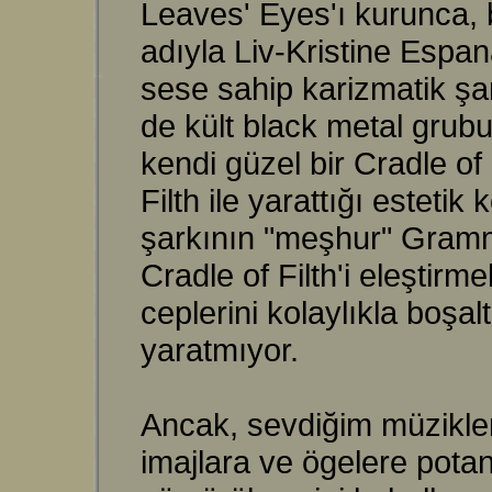
Leaves' Eyes'ı kurunca, b
adıyla Liv-Kristine Espan
sese sahip karizmatik şa
de kült black metal grubu
kendi güzel bir Cradle of 
Filth ile yarattığı esteti
şarkının "meşhur" Grammy
Cradle of Filth'i eleştirm
ceplerini kolaylıkla boşal
yaratmıyor.
Ancak, sevdiğim müzikleri
imajlara ve ögelere pota