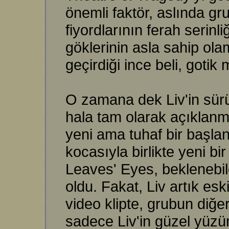
önemli faktör, aslında gr
fiyordlarının ferah serinl
göklerinin asla sahip ola
geçirdiği ince beli, gotik
O zamana dek Liv'in sürü
hala tam olarak açıklanma
yeni ama tuhaf bir başlan
kocasıyla birlikte yeni b
Leaves' Eyes, beklenebil
oldu. Fakat, Liv artık esk
video klipte, grubun diğ
sadece Liv'in güzel yüzü