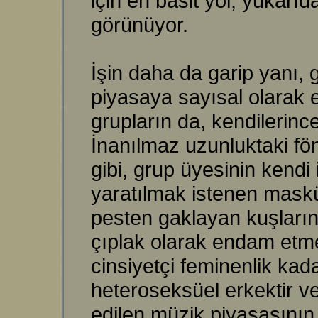
için en basit yol, yukar
görünüyor.
İşin daha da garip yanı, 
piyasaya sayısal olarak 
grupların da, kendilerinc
İnanılmaz uzunluktaki fönl
gibi, grup üyesinin kendi 
yaratılmak istenen masküle
pesten gaklayan kuşların
çıplak olarak endam etmel
cinsiyetçi feminenlik kad
heteroseksüel erkektir v
edilen müzik piyasasının 