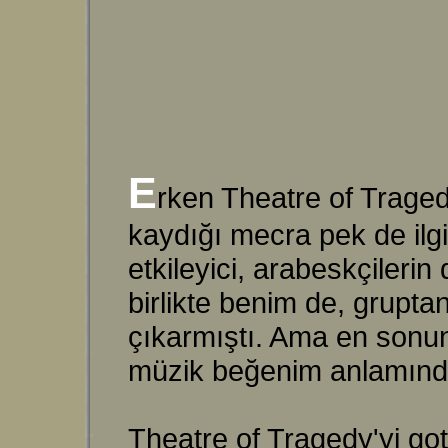
E
rken Theatre of Traged
kaydığı mecra pek de ilg
etkileyici, arabeskçilerin
birlikte benim de, gruptan
çıkarmıştı. Ama en sonu
müzik beğenim anlamında
Theatre of Tragedy'yi go