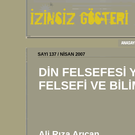
SAYI
137
/
NİSAN
200
7
DİN FELSEFESİ 
FELSEFİ VE BİL
Ali Rıza Arıcan