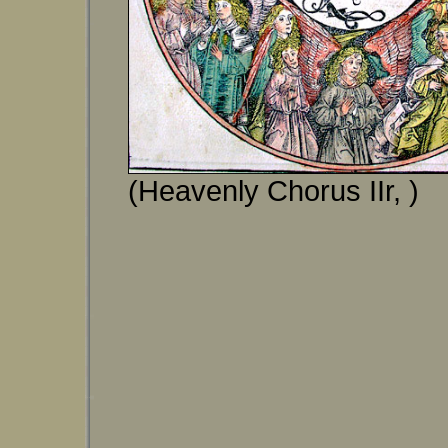
(Heavenly Chorus IIr, )