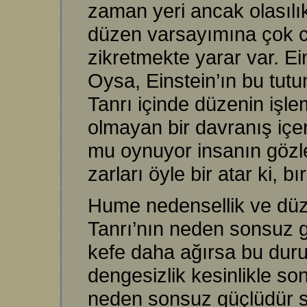
zaman yeri ancak olasılık
düzen varsayımına çok ci
zikretmekte yarar var. E
Oysa, Einstein’ın bu tut
Tanrı içinde düzenin işle
olmayan bir davranış iç
mu oynuyor insanın gözl
zarları öyle bir atar ki, 
Hume nedensellik ve düze
Tanrı’nın neden sonsuz gü
kefe daha ağırsa bu duru
dengesizlik kesinlikle so
neden sonsuz güçlüdür so