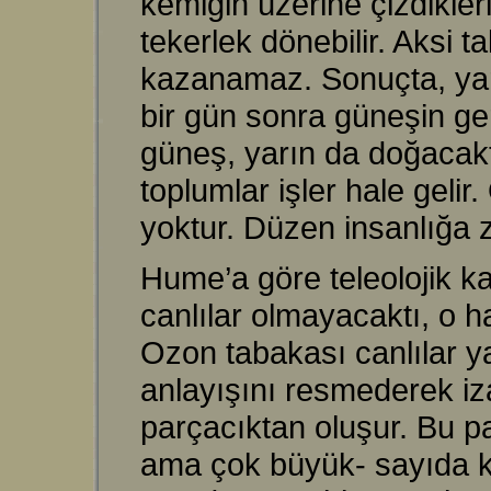
kemiğin üzerine çizdikler
tekerlek dönebilir. Aksi 
kazanamaz. Sonuçta, yar
bir gün sonra güneşin g
güneş, yarın da doğacaktı
toplumlar işler hale geli
yoktur. Düzen insanlığa z
Hume’a göre teleolojik k
canlılar olmayacaktı, o 
Ozon tabakası canlılar y
anlayışını resmederek i
parçacıktan oluşur. Bu pa
ama çok büyük- sayıda ko