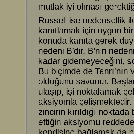
mutlak iyi olması gerekti
Russell ise nedensellik ile
kanıtlamak için uygun bir
konuda kanıta gerek duyd
nedeni B’dir, B’nin nedeni
kadar gidemeyeceğini, so
Bu biçimde de Tanrı’nın va
olduğunu savunur. Başlang
ulaşıp, işi noktalamak çe
aksiyomla çelişmektedir. R
zincirin kırıldığı nokta
ettiğin aksiyomu reddede
kendisine bağlamak da pek