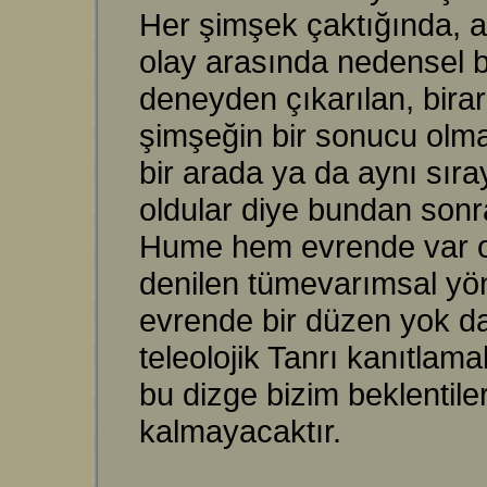
Her şimşek çaktığında, a
olay arasında nedensel b
deneyden çıkarılan, bira
şimşeğin bir sonucu olmas
bir arada ya da aynı sır
oldular diye bundan sonra
Hume hem evrende var old
denilen tümevarımsal yön
evrende bir düzen yok da
teleolojik Tanrı kanıtla
bu dizge bizim beklentile
kalmayacaktır.