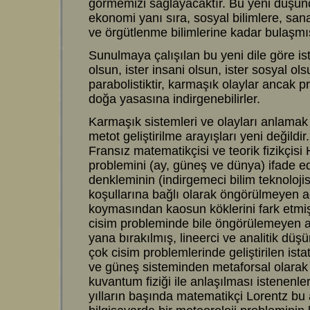
görmemizi sağlayacaktır. Bu yeni düşünce 
ekonomi yanı sıra, sosyal bilimlere, sanat
ve örgütlenme bilimlerine kadar bulaşm
Sunulmaya çalışılan bu yeni dile göre ister
olsun, ister insani olsun, ister sosyal o
parabolistiktir, karmaşık olaylar ancak p
doğa yasasına indirgenebilirler.
Karmaşık sistemleri ve olayları anlamak iç
metot geliştirilme arayışları yeni değildir
Fransız matematikçisi ve teorik fizikçisi
problemini (ay, güneş ve dünya) ifade e
denkleminin (indirgemeci bilim teknolojis
koşullarına bağlı olarak öngörülmeyen a
koymasından kaosun köklerini fark etmişt
cisim probleminde bile öngörülemeyen a
yana bırakılmış, lineerci ve analitik düş
çok cisim problemlerinde geliştirilen istati
ve güneş sisteminden metaforsal olarak g
kuvantum fiziği ile anlaşılması istenenle
yılların başında matematikçi Lorentz bu 