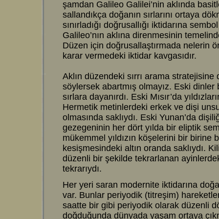
şamdan Galileo Galilei’nin aklında basit
sallandıkça doğanın sırlarını ortaya dökm
sınırladığı doğrusallığı iktidarına sembol
Galileo’nın aklına direnmesinin temelind
Düzen için doğrusallaştırmada nelerin ö
karar vermedeki iktidar kavgasıdır.
Aklın düzendeki sırrı arama stratejisine
söylersek abartmış olmayız. Eski dinler 
sırlara dayanırdı. Eski Mısır’da yıldızlar
Hermetik metinlerdeki erkek ve dişi unsurl
olmasında saklıydı. Eski Yunan’da dişiliğ
gezegeninin her dört yılda bir eliptik se
mükemmel yıldızın köşelerini bir birine bi
kesişmesindeki altın oranda saklıydı. Ki
düzenli bir şekilde tekrarlanan ayinlerd
tekrarıydı.
Her yeri saran modernite iktidarına doğan
var. Bunlar periyodik (titreşim) hareketl
saatte bir gibi periyodik olarak düzenl
doğduğunda dünyada yaşam ortaya çıkmı