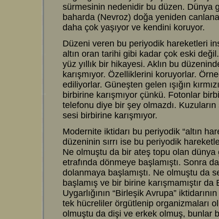
sürmesinin nedenidir bu düzen. Dünya 
baharda (Nevroz) doğa yeniden canlanac
daha çok yaşıyor ve kendini koruyor.
Düzeni veren bu periyodik hareketleri ins
altın oran tarihi gibi kadar çok eski değ
yüz yıllık bir hikayesi. Aklın bu düzenind
karışmıyor. Özelliklerini koruyorlar. Örne
ediliyorlar. Güneşten gelen ışığın kırmızıs
birbirine karışmıyor çünkü. Fotonlar bir
telefonu diye bir şey olmazdı. Kuzuların 
sesi birbirine karışmıyor.
Modernite iktidarı bu periyodik “altın ha
düzeninin sırrı ise bu periyodik hareketl
Ne olmuştu da bir ateş topu olan dünya 
etrafında dönmeye başlamıştı. Sonra da
dolanmaya başlamıştı. Ne olmuştu da se
başlamış ve bir birine karışmamıştır da 
Uygarlığının “Birleşik Avrupa” iktidarın
tek hücreliler örgütlenip organizmaları ol
olmuştu da dişi ve erkek olmuş, bunlar bi