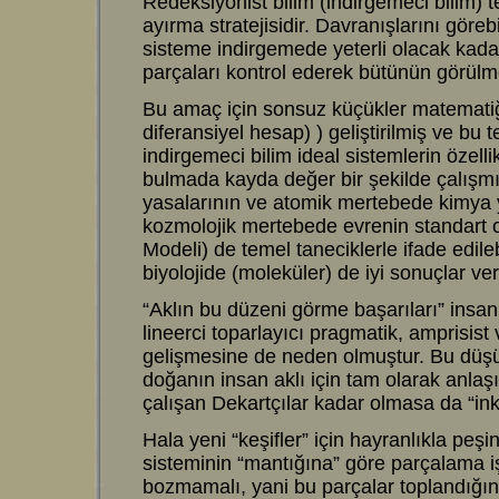
Redeksiyonist bilim (indirgemeci bilim)
ayırma stratejisidir. Davranışlarını göreb
sisteme indirgemede yeterli olacak kadar
parçaları kontrol ederek bütünün görülm
Bu amaç için sonsuz küçükler matematiği
diferansiyel hesap) ) geliştirilmiş ve bu t
indirgemeci bilim ideal sistemlerin özelli
bulmada kayda değer bir şekilde çalışmışt
yasalarının ve atomik mertebede kimya 
kozmolojik mertebede evrenin standart
Modeli) de temel taneciklerle ifade edile
biyolojide (moleküler) de iyi sonuçlar ver
“Aklın bu düzeni görme başarıları” insan
lineerci toparlayıcı pragmatik, amprisist
gelişmesine de neden olmuştur. Bu düşü
doğanın insan aklı için tam olarak anlaş
çalışan Dekartçılar kadar olmasa da “i
Hala yeni “keşifler” için hayranlıkla pe
sisteminin “mantığına” göre parçalama i
bozmamalı, yani bu parçalar toplandığın