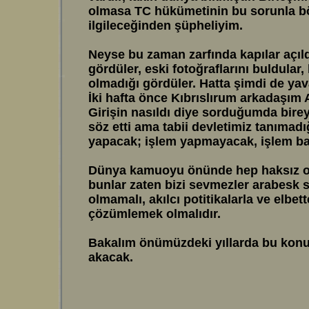
olmasa TC hükümetinin bu sorunla bö
ilgileceğinden şüpheliyim.
Neyse bu zaman zarfında kapılar açıld
gördüler, eski fotoğraflarını buldular
olmadığı gördüler. Hatta şimdi de yav
İki hafta önce Kıbrıslırum arkadaşım 
Girişin nasıldı diye sorduğumda bire
söz etti ama tabii devletimiz tanımadı
yapacak; işlem yapmayacak, işlem baş
Dünya kamuoyu önünde hep haksız ola
bunlar zaten bizi sevmezler arabesk 
olmamalı, akılcı potitikalarla ve elbe
çözümlemek olmalıdır.
Bakalım önümüzdeki yıllarda bu konu
akacak.