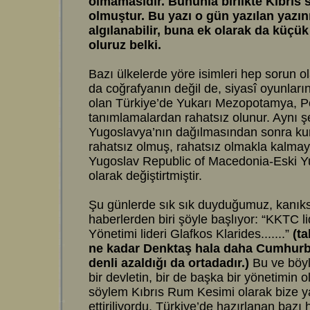
olmamasıdır. Bununla birlikte Kıbrıs 
olmuştur. Bu yazı o gün yazılan yazın
algılanabilir, buna ek olarak da küçü
oluruz belki.
Bazı ülkelerde yöre isimleri hep sorun ola
da coğrafyanın değil de, siyasî oyunların
olan Türkiye’de Yukarı Mezopotamya, Po
tanımlamalardan rahatsız olunur. Aynı ş
Yugoslavya’nın dağılmasından sonra k
rahatsız olmuş, rahatsız olmakla kalmay
Yugoslav Republic of Macedonia-Eski 
olarak değiştirtmiştir.
Şu günlerde sık sık duyduğumuz, kanıks
haberlerden biri şöyle başlıyor: “KKTC l
Yönetimi lideri Glafkos Klarides.......”
(ta
ne kadar Denktaş hala daha Cumhurbaş
denli azaldığı da ortadadır.)
Bu ve böyl
bir devletin, bir de başka bir yönetimin 
söylem Kıbrıs Rum Kesimi olarak bize ya
ettiriliyordu. Türkiye’de hazırlanan baz