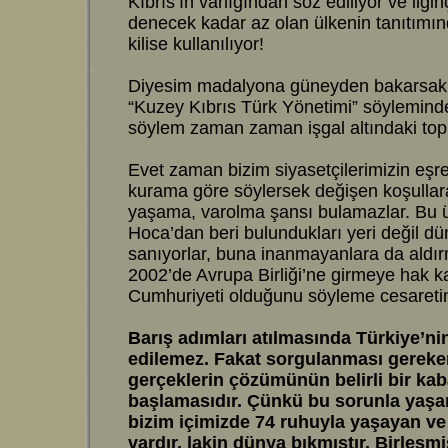
Kıbrıs’ın varlığından söz ediliyor ve ilginç
denecek kadar az olan ülkenin tanıtımın
kilise kullanılıyor!
Diyesim madalyona güneyden bakarsak,
“Kuzey Kıbrıs Türk Yönetimi” söyleminde 
söylem zaman zaman işgal altındaki topra
Evet zaman bizim siyasetçilerimizin eşre
kurama göre söylersek değişen koşulla
yaşama, varolma şansı bulamazlar. Bu ü
Hoca’dan beri bulundukları yeri değil d
sanıyorlar, buna inanmayanlara da aldır
2002’de Avrupa Birliği’ne girmeye hak k
Cumhuriyeti olduğunu söyleme cesaretin
Barış adımları atılmasında Türkiye’nin
edilemez. Fakat sorgulanması gereke
gerçeklerin çözümünün belirli bir ka
başlamasıdır. Çünkü bu sorunla yaşam
bizim içimizde 74 ruhuyla yaşayan v
vardır, lakin dünya bıkmıştır. Birleşmi