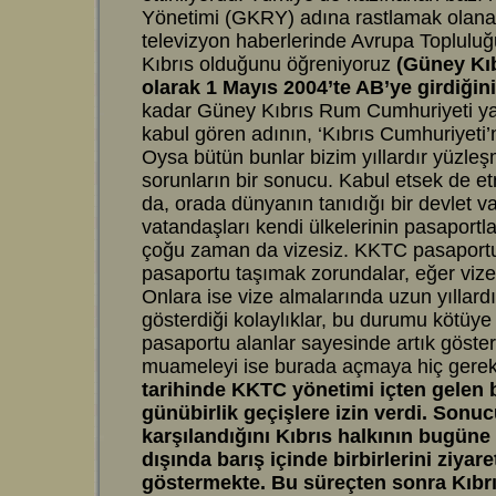
Yönetimi (GKRY) adına rastlamak olana
televizyon haberlerinde Avrupa Topluluğ
Kıbrıs olduğunu öğreniyoruz
(Güney Kıb
olarak 1 Mayıs 2004’te AB’ye girdiğin
kadar Güney Kıbrıs Rum Cumhuriyeti ya
kabul gören adının, ‘Kıbrıs Cumhuriyeti’
Oysa bütün bunlar bizim yıllardır yüzleş
sorunların bir sonucu. Kabul etsek de et
da, orada dünyanın tanıdığı bir devlet va
vatandaşları kendi ülkelerinin pasaportları
çoğu zaman da vizesiz. KKTC pasaportu 
pasaportu taşımak zorundalar, eğer vize a
Onlara ise vize almalarında uzun yıllardır 
gösterdiği kolaylıklar, bu durumu kötü
pasaportu alanlar sayesinde artık göste
muameleyi ise burada açmaya hiç gerek
tarihinde KKTC yönetimi içten gelen
günübirlik geçişlere izin verdi. Sonucu
karşılandığını Kıbrıs halkının bugüne
dışında barış içinde birbirlerini ziyare
göstermekte. Bu süreçten sonra Kıbrıs