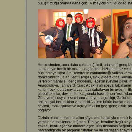
buluşturduğu oranda daha çok TV izleyicisinin ilgi odağı hal
Her kesimden, ama daha çok da eğitimli, orta sınıf, genç iz
karakteriyle ironik bir mizah sergilerken, bizi kendimiz ve 
düşünmeye itiyor. Ata Demirer’in canlandırdığı Volkan kara
“fonksiyonu”nu alan Sacit (Tolga Çevik) giderek “delikanlı
veren bir mahalleli genç modelini, Tacettin (Veysel Diker)
Anadoluluyu, Tanrıverdi (Sarp Apak) aynı sosyal tabakanın 
kültür (rock) dolayımıyla yapmaya çabalayan bir üyesini, İff
global akımlar, devinimler karşısında başı dönen “eski İstan
Günaydın) sosyallik sınırlarını zorlayan taşralılığı, Gaffur’
anti-sosyal taşkınlıkları ve tabii ki Aslı’nın bütün bunların
sevimli, ironik, şakacı ve açık yürekli bir geç “genç kızlık” p
boğuyor.
Dizinin olumluluklarının altını şöyle ana hatlarıyla çizmek ist
yaratılan atmosferlere rağmen, Türkiye, kendine özgü bir yol
Yakası, kentlileşen ve modernleşen Türk insanının beğenisin
harcandığında bir projenin “starlar” ya da starlaşanlar ayr