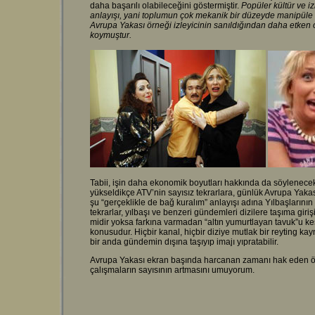
daha başarılı olabileceğini göstermiştir.
Popüler kültür ve iz
anlayışı, yani toplumun çok mekanik bir düzeyde manipüle e
Avrupa Yakası örneği izleyicinin sanıldığından daha etken o
koymuştur.
Tabii, işin daha ekonomik boyutları hakkında da söylenecek
yükseldikçe ATV’nin sayısız tekrarlara, günlük Avrupa Yaka
şu “gerçeklikle de bağ kuralım” anlayışı adına Yılbaşlarının 
tekrarlar, yılbaşı ve benzeri gündemleri dizilere taşıma giriş
midir yoksa farkına varmadan “altın yumurtlayan tavuk”u kes
konusudur. Hiçbir kanal, hiçbir diziye mutlak bir reyting kayn
bir anda gündemin dışına taşıyıp imajı yıpratabilir.
Avrupa Yakası ekran başında harcanan zamanı hak eden özg
çalışmaların sayısının artmasını umuyorum.