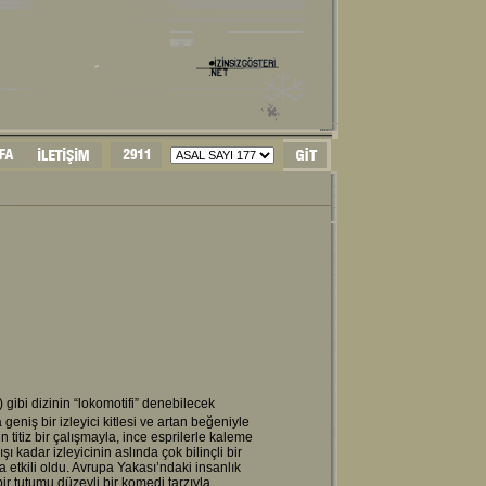
gibi dizinin “lokomotifi” denebilecek
eniş bir izleyici kitlesi ve artan beğeniyle
 titiz bir çalışmayla, ince esprilerle kaleme
şı kadar izleyicinin aslında çok bilinçli bir
 etkili oldu. Avrupa Yakası’ndaki insanlık
bir tutumu düzeyli bir komedi tarzıyla