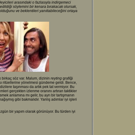
leyicileri arasındaki o fazlasıyla indirgemeci
dildiği söylemini bir kenara bırakacak olursak,
lduğunu ve beklentileri yanıltabileceğini ortaya
 birkaç söz var. Malum, dizinin
reyting
grafiği
sı ritüellerine yönelmesi gündeme geldi. Bence,
dizilere taşınması da artık pek tat vermiyor. Bu
imleri gerçekten izlenme oranını artıran taktikler
mek anlamına mı gelir, bu ayrı bir tartışmanın
ağıymış gibi bakmalıdır. Yanlış adımlar iyi işleri
ün bir yapım olarak görünüyor. Bu türden iyi