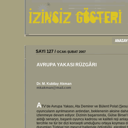
SAYI
127
/
OCAK-ŞUBAT
200
7
AVRUPA YAKASI RÜZGÂRI
Dr. M. Kubilay Akman
mkakman@mail.com
A
TV’de Avrupa Yakası, Ata Demirer ve Bülent Polat (Şesu) 
oyuncuların ayrılmasının ardından, beklenenin aksine daha g
izlenmeye devam ediyor. Dizinin başarısında, Gülse Birsel’in
aldığı senaryo, başarılı oyuncu kadrosu ve kaliteli reji anlayı
tercihle ne tür bir dizi konsepti umduğunu ortaya koyması da
durumları Türkiye’nin mevcut halleriyle örtüştüğü, eleştirel 