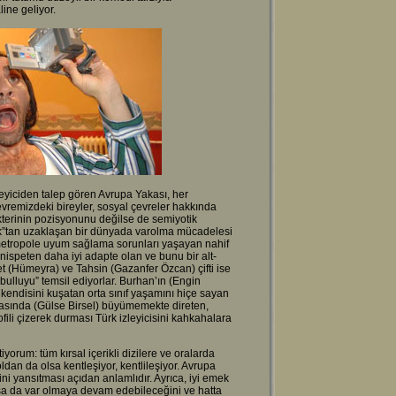
ine geliyor.
leyiciden talep gören Avrupa Yakası, her
çevremizdeki bireyler, sosyal çevreler hakkında
kterinin pozisyonunu değilse de semiyotik
lık”tan uzaklaşan bir dünyada varolma mücadelesi
 metropole uyum sağlama sorunları yaşayan nahif
nispeten daha iyi adapte olan ve bunu bir alt-
et (Hümeyra) ve Tahsin (Gazanfer Özcan) çifti ise
bulluyu” temsil ediyorlar. Burhan’ın (Engin
un kendisini kuşatan orta sınıf yaşamını hiçe sayan
 ortasında (Gülse Birsel) büyümemekte direten,
rofili çizerek durması Türk izleyicisini kahkahalara
iyorum: tüm kırsal içerikli dizilere ve oralarda
dan da olsa kentleşiyor, kentlileşiyor. Avrupa
i yansıtması açıdan anlamlıdır. Ayrıca, iyi emek
ılsa da var olmaya devam edebileceğini ve hatta