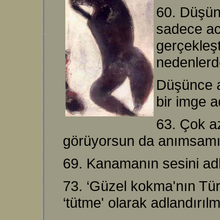
60. Düşün
sadece acı
gerçekleşt
nedenlerd
Düşünce a
bir imge 
63. Çok a
görüyorsun da anımsamıy
69. Kanamanın sesini ad
73. ‘Güzel kokma'nın Tür
‘tütme' olarak adlandırı