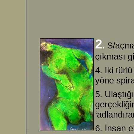
2
.
S/açma,
çıkması gi
4. İki türl
yöne spira
5. Ulaştığ
gerçekliği
‘adlandıra
6. İnsan e