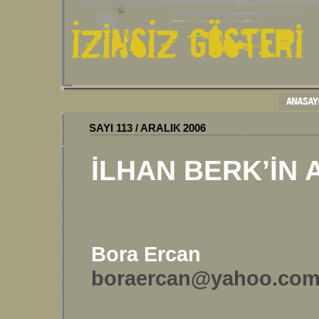
SAYI
113
/
ARALIK
2006
İLHAN BERK’İN
Bora Ercan
boraercan@yahoo.co