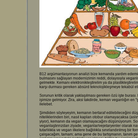
B12 argümantasyonun analizi bize kemanda yardım edemiyor
bulmasını sağlayan modernizimin reddi, dolayısıyla veganl
gelmekte. Kemanı elektronikleştirelim ya da plastikleştirel
karşı durması gereken absürd teknolojikleşmeye tekabül e
Sorunun kritik olarak yaklaşılması gereken özü işte buras
işimize gelmiyor. Zira, aksi takdirde, keman veganlığın en "
ilelebet.
Şimdiden söyleyeyim, kemanın bertaraf edilebileceğini d
niteliklerinden biri, nasıl kaplan otobur olamayacaksa (as
yiyor), kemanın da vegan olamayacağını düşünüyorum. So
veganlaştırırızdan ziyade, veganlar/vejetaryenler olarak nası
tutarlılıkla ve vegan ilkelere bağlılıkla sınırlandırılmış b
çalışacağım, tamam; ama gene de bu tartışmanın, tanım gere