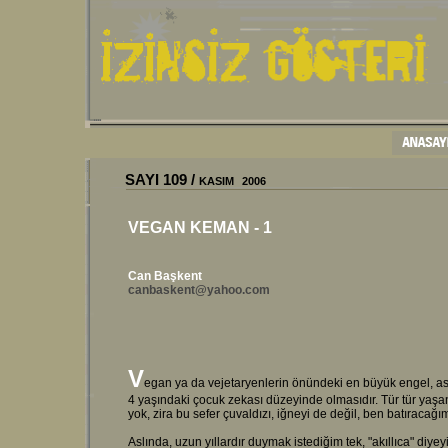
SAYI
109
/
KAS
IM
2006
VEGAN KEMAN - 1
Can Başkent
canbaskent@yahoo.com
V
egan ya da vejetaryenlerin önündeki en büyük engel, aslı
4 yaşındaki çocuk zekası düzeyinde olmasıdır. Tür tür yaş
yok, zira bu sefer çuvaldızı, iğneyi de değil, ben batıracağı
Aslında, uzun yıllardır duymak istediğim tek, "akıllıca" diye