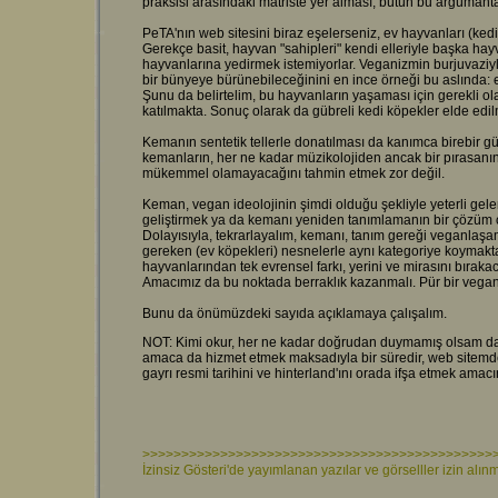
praksisi arasındaki matriste yer alması, bütün bu argümantas
PeTA'nın web sitesini biraz eşelerseniz, ev hayvanları (ked
Gerekçe basit, hayvan "sahipleri" kendi elleriyle başka hayv
hayvanlarına yedirmek istemiyorlar. Veganizmin burjuvaziyl
bir bünyeye bürünebileceğinini en ince örneği bu aslında: e
Şunu da belirtelim, bu hayvanların yaşaması için gerekli o
katılmakta. Sonuç olarak da gübreli kedi köpekler elde edi
Kemanın sentetik tellerle donatılması da kanımca birebir gü
kemanların, her ne kadar müzikolojiden ancak bir pırasanın
mükemmel olamayacağını tahmin etmek zor değil.
Keman, vegan ideolojinin şimdi olduğu şekliyle yeterli ge
geliştirmek ya da kemanı yeniden tanımlamanın bir çözüm o
Dolayısıyla, tekrarlayalım, kemanı, tanım gereği veganla
gereken (ev köpekleri) nesnelerle aynı kategoriye koymakt
hayvanlarından tek evrensel farkı, yerini ve mirasını bırakac
Amacımız da bu noktada berraklık kazanmalı. Pür bir vegan
Bunu da önümüzdeki sayıda açıklamaya çalışalım.
NOT: Kimi okur, her ne kadar doğrudan duymamış olsam da, 
amaca da hizmet etmek maksadıyla bir süredir, web sitemde, 
gayrı resmi tarihini ve hinterland'ını orada ifşa etmek ama
>>>>>>>>>>>>>>>>>>>>>>>>>>>>>>>>>>>>>>>>>>>>>
İzinsiz Gösteri'de yayımlanan yazılar ve görselller izin a