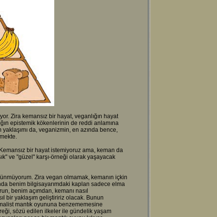
. Zira kemansız bir hayat, veganlığın hayat
ığın epistemik kökenlerinin de reddi anlamına
im yaklaşımı da, veganizmin, en azında bence,
tmekte.
ı. Kemansız bir hayat istemiyoruz ama, keman da
şık" ve "güzel" karşı-örneği olarak yaşayacak
üşünmüyorum. Zira vegan olmamak, kemanın içkin
lında benim bilgisayarımdaki kaplan sadece elma
run, benim açımdan, kemanı nasıl
l bir yaklaşım geliştiririz olacak. Bunun
ir formalist mantık oyununa benzememesine
ği, sözü edilen ilkeler ile gündelik yaşam