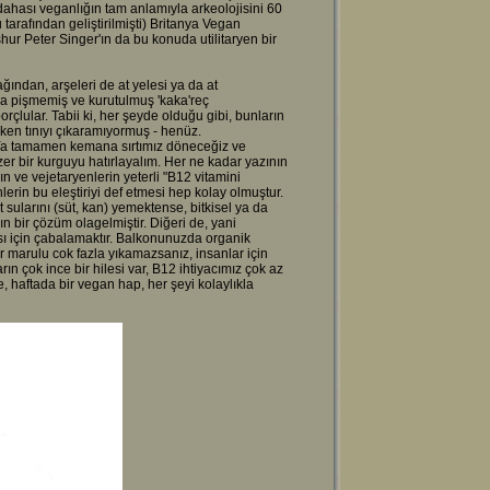
dahası veganlığın tam anlamıyla arkeolojisini 60
arafından geliştirilmişti) Britanya Vegan
r Peter Singer'ın da bu konuda utilitaryen bir
ğından, arşeleri de at yelesi ya da at
nda pişmemiş ve kurutulmuş 'kaka'reç
çlular. Tabii ki, her şeyde olduğu gibi, bunların
eken tınıyı çıkaramıyormuş - henüz.
. Ya tamamen kemana sırtımız döneceğiz ve
r bir kurguyu hatırlayalım. Her ne kadar yazının
 ve vejetaryenlerin yeterli "B12 vitamini
erin bu eleştiriyi def etmesi hep kolay olmuştur.
sularını (süt, kan) yemektense, bitkisel ya da
 bir çözüm olagelmiştir. Diğeri de, yani
ası için çabalamaktır. Balkonunuzda organik
r marulu cok fazla yıkamazsanız, insanlar için
ın çok ince bir hilesi var, B12 ihtiyacımız çok az
 haftada bir vegan hap, her şeyi kolaylıkla