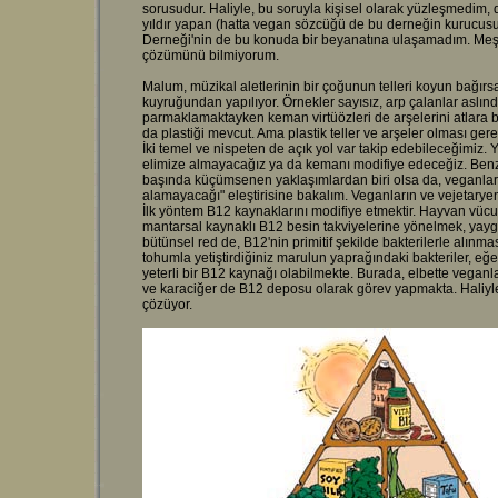
sorusudur. Haliyle, bu soruyla kişisel olarak yüzleşmedim, 
yıldır yapan (hatta vegan sözcüğü de bu derneğin kurucusu t
Derneği'nin de bu konuda bir beyanatına ulaşamadım. Meşhu
çözümünü bilmiyorum.
Malum, müzikal aletlerinin bir çoğunun telleri koyun bağırsa
kuyruğundan yapılıyor. Örnekler sayısız, arp çalanlar aslı
parmaklamaktayken keman virtüözleri de arşelerini atlara bor
da plastiği mevcut. Ama plastik teller ve arşeler olması ger
İki temel ve nispeten de açık yol var takip edebileceğimiz
elimize almayacağız ya da kemanı modifiye edeceğiz. Benze
başında küçümsenen yaklaşımlardan biri olsa da, veganların
alamayacağı" eleştirisine bakalım. Veganların ve vejetaryenl
İlk yöntem B12 kaynaklarını modifiye etmektir. Hayvan vücut 
mantarsal kaynaklı B12 besin takviyelerine yönelmek, yaygın
bütünsel red de, B12'nin primitif şekilde bakterilerle alınm
tohumla yetiştirdiğiniz marulun yaprağındaki bakteriler, eğe
yeterli bir B12 kaynağı olabilmekte. Burada, elbette veganlar
ve karaciğer de B12 deposu olarak görev yapmakta. Haliyle,
çözüyor.