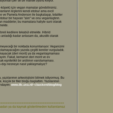
yonları per se bir mantık oyunu kılıyor.
i-köpek) için vegan mamalar görebilirsiniz.
anların leşlerini kendi etobur ama evcil
e ve Pamela Anderson ile başkalaşıp, totaliter
tobur bir hayvan "alın" ve onu veganlaştırın.
lan maddeler, bu mamalara haliyle suni olarak
lmekte.
breli kedilere tekabül etmekte. Hibrid
 anladığı kadar anlasam da, akustik olarak
lemeyeceği bir noktada konumlanıyor. Veganizmi
lamayacağını yazıda çeşitli kereler vurguladık.
şamayacak (deri mont) ya da veganlaşmaması
ayım. Fakat, kemanın deri mont ve ev
ak eşnitelikli bir ardılının varolamaması.
-dışı nesneye nasıl yaklaşmalıyız?
yazılarımın arkeolojisini bilmek istiyormuş. Bu
küçük bir fikir bloğu başlattım. Yazılarımın
cındayım:
www.illc.uva.nl/~cbaskent/blog/blog
>>>>>>>>>>>>>>>>>>>>>>>>>>>>>>>>>>>>>
lınmadan ya da kaynak gösterilmeden kullanılamaz