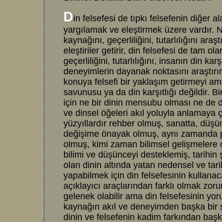
D
in felsefesi de tıpkı felsefenin diğer al
yargılamak ve eleştirmek üzere vardır. Na
kaynağını, geçerliliğini, tutarlılığını araş
eleştiriler getirir, din felsefesi de tam ol
geçerliliğini, tutarlılığını, insanın din k
deneyimlerin dayanak noktasını araştırır v
konuya felsefi bir yaklaşım getirmeyi am
savunusu ya da din karşıtlığı değildir. B
için ne bir dinin mensubu olması ne de d
ve dinsel öğeleri akıl yoluyla anlamaya 
yüzyıllardır rehber olmuş, sanatta, düş
değişime önayak olmuş, aynı zamanda 
olmuş, kimi zaman bilimsel gelişmelere
bilimi ve düşünceyi desteklemiş, tarihin 
olan dinin altında yatan nedensel ve tar
yapabilmek için din felsefesinin kullanac
açıklayıcı araçlarından farklı olmak zor
gelenek olabilir ama din felsefesinin yoru
kaynağın akıl ve deneyimden başka bir 
dinin ve felsefenin kadim farkından başka