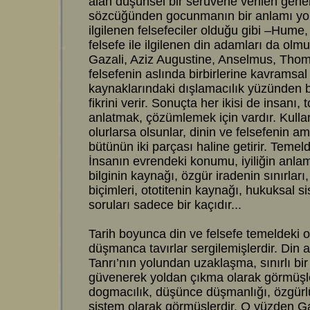
alan düşünsel bir serüvene verilen genel
sözcüğünden gocunmanın bir anlamı yoktu
ilgilenen felsefeciler olduğu gibi –Hume,
felsefe ile ilgilenen din adamları da olm
Gazali, Aziz Augustine, Anselmus, Thoma
felsefenin aslında birbirlerine kavramsa
kaynaklarındaki dışlamacılık yüzünden b
fikrini verir. Sonuçta her ikisi de insanı
anlatmak, çözümlemek için vardır. Kullan
olurlarsa olsunlar, dinin ve felsefenin ama
bütünün iki parçası haline getirir. Temeld
İnsanın evrendeki konumu, iyiliğin anlamı,
bilginin kaynağı, özgür iradenin sınırla
biçimleri, ototitenin kaynağı, hukuksal sis
soruları sadece bir kaçıdır...
Tarih boyunca din ve felsefe temeldeki or
düşmanca tavırlar sergilemişlerdir. Din a
Tanrı’nın yolundan uzaklaşma, sınırlı bir
güvenerek yoldan çıkma olarak görmüşler,
dogmacılık, düşünce düşmanlığı, özgürlük 
sistem olarak görmüşlerdir. O yüzden Gaz