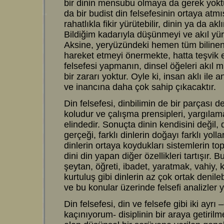
bir dinin mensubu olmaya da gerek yoktu
da bir budist din felsefesinin ortaya atm
rahatlıkla fikir yürütebilir, dinin ya da akl
Bildiğim kadarıyla düşünmeyi ve akıl yür
Aksine, yeryüzündeki hemen tüm biline
hareket etmeyi önermekte, hatta teşvik
felsefesi yapmanın, dinsel öğeleri akıl
bir zararı yoktur. Oyle ki, insan aklı il
ve inancına daha çok sahip çıkacaktır.
Din felsefesi, dinbilimin de bir parçası d
koludur ve çalışma prensipleri, yargılama
elindedir. Sonuçta dinin kendisini değil
gerçeği, farklı dinlerin doğayı farklı yol
dinlerin ortaya koydukları sistemlerin t
dini din yapan diğer özellikleri tartışır. 
şeytan, öğreti, ibadet, yaratmak, vahiy
kurtuluş gibi dinlerin az çok ortak denil
ve bu konular üzerinde felsefi analizler 
Din felsefesi, din ve felsefe gibi iki ay
kaçınıyorum- disiplinin bir araya getiril