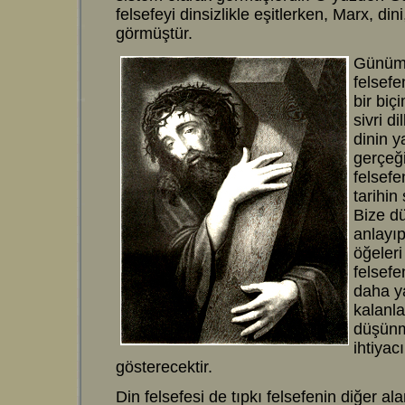
felsefeyi dinsizlikle eşitlerken, Marx, din
görmüştür.
Günümüz
felsefe
bir biç
sivri d
dinin y
gerçeği
felsef
tarihin
Bize dü
anlayı
öğeleri
felsefe
daha y
kalanla
düşünm
ihtiya
gösterecektir.
Din felsefesi de tıpkı felsefenin diğer al