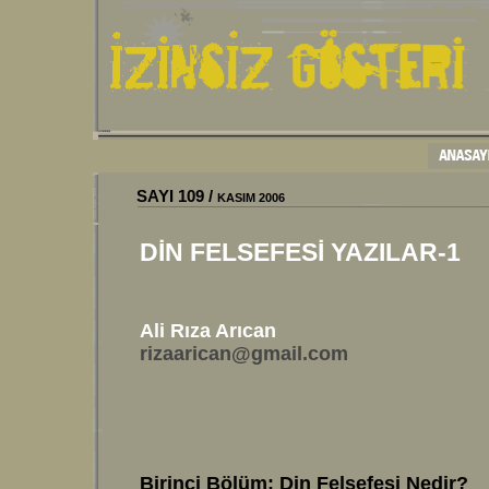
SAYI 109 /
KASIM
2006
DİN FELSEFESİ YAZILAR-1
Ali Rıza Arıcan
rizaarican@gmail.com
Birinci Bölüm: Din Felsefesi Nedir?