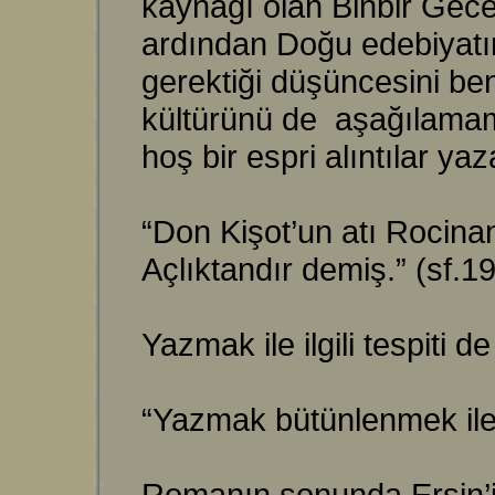
kaynağı olan Binbir Gece 
ardından Doğu edebiyatın
gerektiği düşüncesini ben
kültürünü de aşağılamam
hoş bir espri alıntılar yaz
“Don Kişot’un atı Rocina
Açlıktandır demiş.” (sf.1
Yazmak ile ilgili tespiti de 
“Yazmak bütünlenmek ile 
Romanın sonunda Ersin’in