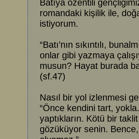
Batıya özentili gençliğim
romandaki kişilik ile, d
istiyorum.
“Batı’nın sıkıntılı, buna
onlar gibi yazmaya çalış
musun? Hayat burada başk
(sf.47)
Nasıl bir yol izlenmesi g
“Önce kendini tart, yokla
yaptıkların. Kötü bir takli
gözüküyor senin. Bence, o