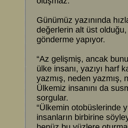
oluşmaz.”
Günümüz yazınında hızl
değerlerin alt üst olduğu,
gönderme yapıyor.
“Az gelişmiş, ancak bunu
ülke insanı, yazıyı harf 
yazmış, neden yazmış, ni
Ülkemiz insanını da susm
sorgular.
“Ülkemin otobüslerinde yüz
insanların birbirine söyl
henüz bu yüzlere oturmamış