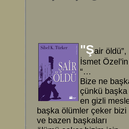
"Ş
air öldü”
İsmet Özel’in
“…
Bize ne baş
çünkü başka 
en gizli mesl
başka ölümler çeker bizi
ve bazen başkaları