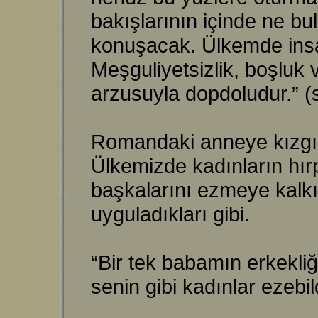
bakışlarının içinde ne b
konuşacak. Ülkemde insa
Meşguliyetsizlik, boşluk 
arzusuyla dopdoludur.” (s
Romandaki anneye kızgınl
Ülkemizde kadınların hırpa
başkalarını ezmeye kalkıştı
uyguladıkları gibi.
“Bir tek babamın erkekli
senin gibi kadınlar ezebi