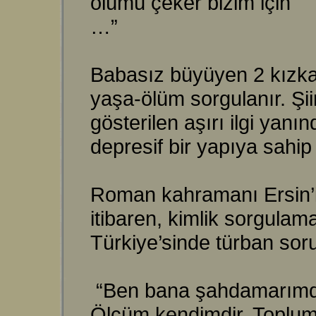
ölümü çeker bizim için
…”
Babasız büyüyen 2 kızkard
yaşa-ölüm sorgulanır. Şii
gösterilen aşırı ilgi yanı
depresif bir yapıya sahip 
Roman kahramanı Ersin’i
itibaren, kimlik sorgula
Türkiye’sinde türban sor
“Ben bana şahdamarımda
Ölçüm kendimdir. Toplu