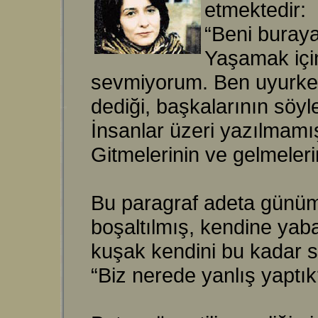
etmektedir:
“Beni buray
Yaşamak için
sevmiyorum. Ben uyurken 
dediği, başkalarının söyl
İnsanlar üzeri yazılmamış
Gitmelerinin ve gelmeler
Bu paragraf adeta günümü
boşaltılmış, kendine yab
kuşak kendini bu kadar s
“Biz nerede yanlış yapt