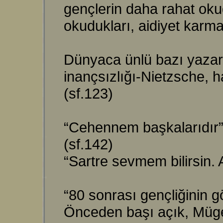
gençlerin daha rahat okud
okudukları, aidiyet karma
Dünyaca ünlü bazı yazarla
inançsızlığı-Nietzsche, 
(sf.123)
“Cehennem başkalarıdır”
(sf.142)
“Sartre sevmem bilirsin. A
“80 sonrası gençliğinin gö
Önceden başı açık, Müge 