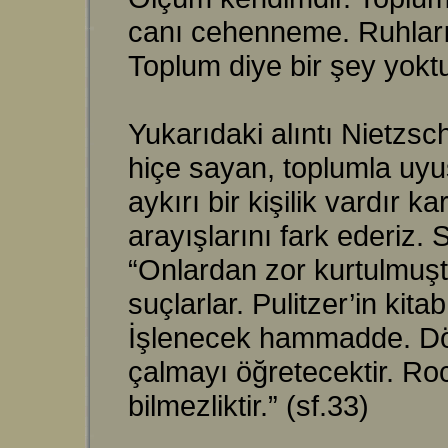
canı cehenneme. Ruhları ra
Toplum diye bir şey yoktur
Yukarıdaki alıntı Nietzsc
hiçe sayan, toplumla uyu
aykırı bir kişilik vardır 
arayışlarını fark ederiz. 
“Onlardan zor kurtulmuşt
suçlarlar. Pulitzer’in kit
İşlenecek hammadde. Dör
çalmayı öğretecektir. Ro
bilmezliktir.” (sf.33)