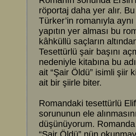
röportaj daha yer alır. B
Türker’in romanıyla aynı i
yapıtın yer alması bu r
kâhküllü saçların altınd
Tesettürlü şair başını aç
nedeniyle kitabına bu adı
ait “Şair Öldü” isimli şii
ait bir şiirle biter.
Romandaki tesettürlü Eli
sorununun ele alınmasını
düşünüyorum. Romanda çok
“Şair Öldü” nün okunmay