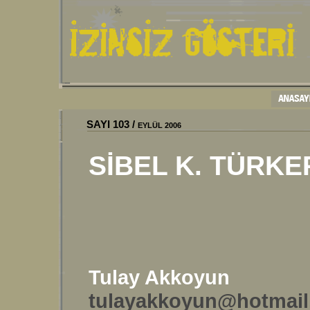
SAYI
103
/
EYLÜ
L
2006
SİBEL K. TÜRKE
Tulay Akkoyun
tulayakkoyun@hotmai