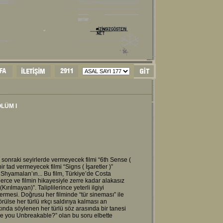
LÜM I
 - sonraki seyirlerde vermeyecek filmi “6th Sense (
bir tad vermeyecek filmi “Signs ( İşaretler )”
 Shyamalan’ın... Bu film, Türkiye’de Costa
erce ve filmin hikayesiyle zerre kadar alakasız
rılmayan)”. Taliplilerince yeterli ilgiyi
ermesi. Doğrusu her filminde “tür sineması” ile
ülse her türlü ırkçı saldırıya kalması an
nda söylenen her türlü söz arasında bir tanesi
“Are you Unbreakable?” olan bu soru elbette