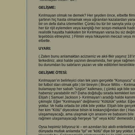
GELİŞME:
Kırılmayan olmak ne demek? Her şeyden önce, elbette filmi
şartının hiç hasta olmamak veya uğranılan kazalardan yara
bir on defa daha izlemeliler. Çünkü bu tür bir sanıyla yola ç
her tür rijit eylemden veya karıştığı her sosyo-mekanik hadis
realistik hayatta hakikaten bir Kırılmayan varsa bu siz değil
teşebbüs etmeyiniz. ) Filmin veya hikayenin mecazi veya met
elbette.
UYARI:
( Zaten bunu anlamaktan acizseniz ve akıl-fikir yaşınız 18’in
terkediniz, aksi halde yazının devamında, her şeye rağmen va
bu durumdan bu satırların yazarı ve site editörleri kesinlikle 
GELİŞME ÖTESİ:
Kırılmayan’ın belirleyici olan tek yanı gerçekte “Koruyucu” 
bir futbol starı olmak gibi ) bir bireyin ( Bruce Willis – Kırılm
bulamayıp her sabah “üzgün” kalkması, ( çünkü aşk bile som
habersiz yaratabilir mi? Daha doğduğu sırada kemikleri kırıl
Elijah ( Samuel Jackson )- Kırılmayan’ı aradığı halde kanı
çıkmıştır. Eğer “Kırılmayan” değilseniz “Kötülük” yoktur. Eğ
yoktur. Ve hatta ortada bir zıtlık bile yoktur. Elijah bile gerç
her kim “Kötü” diyecekse bilsin ki kıskançlığından der ( Hase
ulaşamayacağı, ama ulaşmak için anasını ve babasını bile 
rağmen ulaşamayacağı herşeye “iyi” veya kötü” demesidir.)
Oysa hepimiz biliyoruz ki – en azından biz akıllı entellektüel
dünyada mutlak anlamda “iyi” ve “kötü” diye bir şey yoktur.