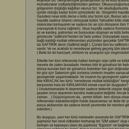
klişesidir bu. Gelişmemişlik göstergesidir iyi ile kötü arası
muhafazakar izafiyetçiliğimizden gelmez. Okuyuculuğumuzda
gölgesinin düştüğü kağıtları okuruz biz. Ve okuduğumuzda şu
içinde olduğu kadar bizim içimizdedir de. Sözgelimi haya
Gazetesi neye kötü derse o kötü olur bizim için. Bunun adı 
hayatta sadece İslamcı olmuşsak bütün Yahudiler kötü olabili
islamcıları kırmayalım ve sadece bir an için dünyanın tüm Y
(varsaysak ki buna rağmen). Veya hayatta sadece Komünist 
iyi ve kardeş, patronları ve burjuvaları düşman ve kötü bell
görülecek “saftirizm”lerden bir farkı yoktur. Dünyadaki say
bağlı kaldığı mutlak referansları yüzünden gerçekte SAFTİR
da SAFTİRİK denir (Saftirist değil ). Çünkü tüm bu saftirizm i
vardır. Ve ne acıklıdır ki neredeyse gelmiş geçmiş tüm ideol
( Belki bir iki hariciyet, nihilizm ve anarşizm için öngörülebili
Elbette her türü referansta hatları belirgin olan iyilik ve köt
mesele de zaten buradadır. Herkes bilir ki günahsız bir beb
dünya kurulalı beri de günahsız bebekler her gün doğrudan
bir göz için Satanizm gibi zorlama izmlerin insafını sarsac
gezegende yaşanmaktadır. Ve insanın bu gezegenin sabrına 
bile KIRACAK her türlü “neredeyse mutlak kötülüğün” hergü
karşısında hala bir KIRILMAYAN olmak nasıl bir duygudur? 
( Unutulmamalıdır ki depremler sadece tektonik olaylar değild
şeyden önce depremin kendisi materyalist değildir. Ancak b
zaman... ) Düşünüyorum da, -yemin billah- ben dünya olsa
referanstan bakabileceğim halde dayanamaz ve ikide bir ya
parça akıllanırlar da sadece kendi çevremde bir mevlevi gi
ederdim.)
Bu duyguyu, yani her türlü melanetin arasında bir SAFTİRİ
şüphesiz her nevii rütbeden herhangi bir “İZM askeri” olup 
belirgin ve kapsayıcı olanı da şüphesiz “Egoizm” ve bağlılar