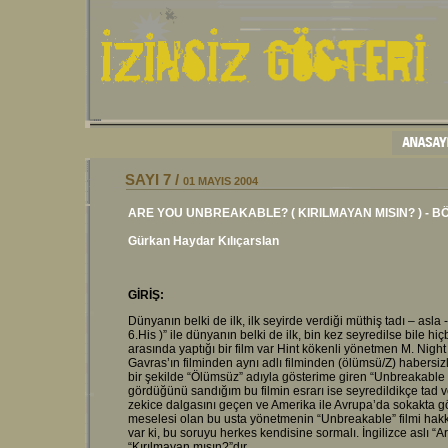
SAYI 7 /
01 MAYIS 2004
ARE YOU UNBREAKABLE? ( KIRILMAYAN MISIN? ) - BÖ
Gürkan Haydar Kılıçarslan
GİRİŞ:
Dünyanın belki de ilk, ilk seyirde verdiği müthiş tadı – asla
6.His )” ile dünyanın belki de ilk, bin kez seyredilse bile hiç
arasında yaptığı bir film var Hint kökenli yönetmen M. Night
Gavras’ın filminden aynı adlı filminden (ölümsü/Z) habersizl
bir şekilde “Ölümsüz” adıyla gösterime giren “Unbreakable (Kı
gördüğünü sandığım bu filmin esrarı ise seyredildikçe tad v
zekice dalgasını geçen ve Amerika ile Avrupa’da sokakta gör
meselesi olan bu usta yönetmenin “Unbreakable” filmi hakkı
var ki, bu soruyu herkes kendisine sormalı. İngilizce aslı 
“Kırılmayan mısın?”dır...