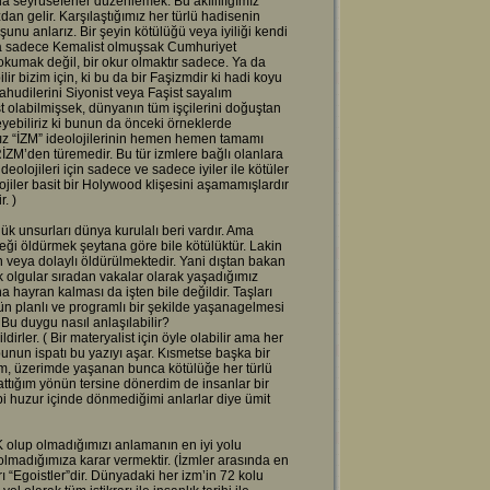
nda seyrüseferler düzenlemek. Bu akıllılığımız
n gelir. Karşılaştığımız her türlü hadisenin
nu anlarız. Bir şeyin kötülüğü veya iyiliği kendi
tta sadece Kemalist olmuşsak Cumhuriyet
okumak değil, bir okur olmaktır sadece. Ya da
r bizim için, ki bu da bir Faşizmdir ki hadi koyu
ahudilerini Siyonist veya Faşist sayalım
olabilmişsek, dünyanın tüm işçilerini doğuştan
eyebiliriz ki bunun da önceki örneklerde
ısız “İZM” ideolojilerinin hemen hemen tamamı
İZM’den türemedir. Bu tür izmlere bağlı olanlara
deolojileri için sadece ve sadece iyiler ile kötüler
ojiler basit bir Holywood klişesini aşamamışlardır
r. )
ülük unsurları dünya kurulalı beri vardır. Ama
eği öldürmek şeytana göre bile kötülüktür. Lakin
 veya dolaylı öldürülmektedir. Yani dıştan bakan
ak olgular sıradan vakalar olarak yaşadığımız
hayran kalması da işten bile değildir. Taşları
n planlı ve programlı bir şekilde yaşanagelmesi
Bu duygu nasıl anlaşılabilir?
irler. ( Bir materyalist için öyle olabilir ama her
unun ispatı bu yazıyı aşar. Kısmetse başka bir
m, üzerimde yaşanan bunca kötülüğe her türlü
ttığım yönün tersine dönerdim de insanlar bir
bi huzur içinde dönmediğimi anlarlar diye ümit
K olup olmadığımızı anlamanın en iyi yolu
olmadığımıza karar vermektir. (İzmler arasında en
ı “Egoistler”dir. Dünyadaki her izm’in 72 kolu