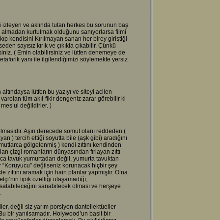
 izleyen ve aklında tutan herkes bu sorunun baş
 almadan kurtulmak olduğunu sanıyorlarsa filmi
ıkıp kendisini Kırılmayan sanan her birey giriştiği
eden sayısız kırık ve çıkıkla çıkabilir. Çünkü
siniz. ( Emin olabilirsiniz ve lütfen denemeye de
aforik yanı ile ilgilendiğimizi söylemekte yersiz
 altındaysa lütfen bu yazıyı ve siteyi acilen
rolan tüm akıl-fikir dengeniz zarar görebilir ki
mes’ul değildirler. )
olmasıdır. Aşırı derecede somut olanı reddeden (
ayan ) tercih ettiği soyutta bile (aşk gibi) aradığını
utlarca gölgelenmiş ) kendi zıttını kendinden
an çizgi romanların dünyasından fırlayan zıttı –
mca tavuk yumurtadan değil, yumurta tavuktan
er “Koruyucu” değilseniz korunacak hiçbir şey
ekte zıttını aramak için hain planlar yapmıştır. O’na
tçi’nin tipik özelliği ulaşamadığı,
satabileceğini sanabilecek olması ve herşeye
.
ler, değil siz yarım porsiyon dantellektüeller –
 Bu bir yanılsamadır. Holywood’un basit bir