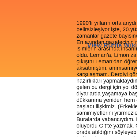
1990’lı yılların ortaları
belirsizleşiyor işte, 20.y
zamanlar gazete bayisin
En azından gazetecinin r
isimlerin arasında insan
oldu. Leman’a, Limon za
çıkışını Leman’dan öğre
aksatmıştım, anımsamıyor
karşılaşmam. Dergiyi gö
hazırlıkları yapmaktaydım
gelen bu dergi için yol
diyarlarda yaşamaya baş
dükkanına yeniden hem d
başladı ilişkimiz. (Erkek
samimiyetlerini yitirmez
Buralarda yabancıydım. 
oluyordu Git’te yazmak. 
orada atıldığını söyleyebi